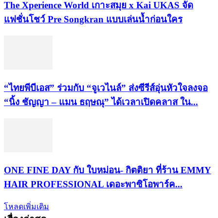
​The Xperience World เกาะสมุย x Kai UKAS จัด
แฟชั่นโชว์ Pre Songkran แบบเล่นน้ำก่อนใคร
“ไทยพีบีเอส” ร่วมกับ “จูเวไนล์” ส่งซีรีส์อุ่นหัวใจลงจอ
“นิ้ง ชัญญา – แมน ธฤษณุ” ได้เวลาเปิดคลาส ใน...
ONE FINE DAY กับ ใบหม่อน- กิตติยา ที่ร้าน EMMY
HAIR PROFESSIONAL เดอะพาซิโอพาร์ค...
โหลดเพิ่มเติม