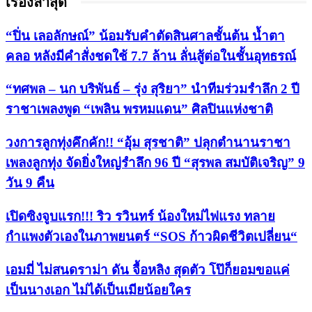
เรื่องล่าสุด
“ปิ่น เลอลักษณ์” น้อมรับคำตัดสินศาลชั้นต้น น้ำตา
คลอ หลังมีคำสั่งชดใช้ 7.7 ล้าน ลั่นสู้ต่อในชั้นอุทธรณ์
“ทศพล – นก บริพันธ์ – รุ่ง สุริยา” นำทีมร่วมรำลึก 2 ปี
ราชาเพลงพูด “เพลิน พรหมแดน” ศิลปินแห่งชาติ
วงการลูกทุ่งคึกคัก!! “อุ้ม สุรชาติ” ปลุกตำนานราชา
เพลงลูกทุ่ง จัดยิ่งใหญ่รำลึก 96 ปี “สุรพล สมบัติเจริญ” 9
วัน 9 คืน
เปิดซิงจูบแรก!!! ริว รวินทร์ น้องใหม่ไฟแรง ทลาย
กำแพงตัวเองในภาพยนตร์ “SOS ก้าวผิดชีวิตเปลี่ยน“
เอมมี่ ไม่สนดราม่า ดัน จื้อหลิง สุดตัว โป๊ก็ยอมขอแค่
เป็นนางเอก ไม่ได้เป็นเมียน้อยใคร