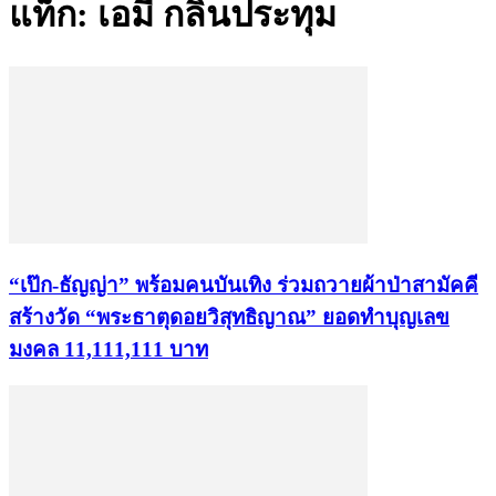
แท็ก: เอมี่ กลิ่นประทุม
“เป๊ก-ธัญญ่า” พร้อมคนบันเทิง ร่วมถวายผ้าป่าสามัคคี
สร้างวัด “พระธาตุดอยวิสุทธิญาณ” ยอดทำบุญเลข
มงคล 11,111,111 บาท