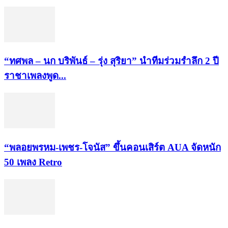
“ทศพล – นก บริพันธ์ – รุ่ง สุริยา” นำทีมร่วมรำลึก 2 ปี
ราชาเพลงพูด...
“พลอยพรหม-เพชร-โจนัส” ขึ้นคอนเสิร์ต AUA จัดหนัก
50 เพลง Retro