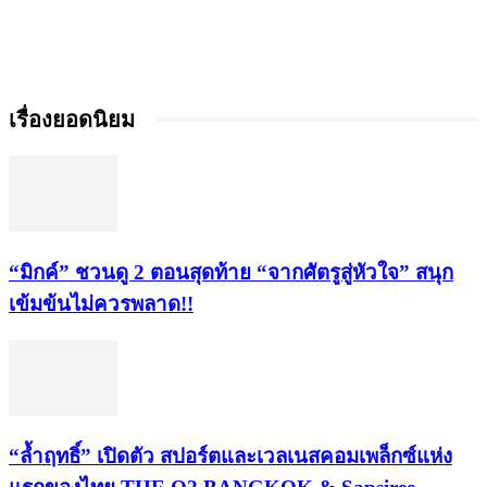
เรื่องยอดนิยม
“มิกค์” ชวนดู 2 ตอนสุดท้าย “จากศัตรูสู่หัวใจ” สนุก
เข้มข้นไม่ควรพลาด!!
“ล้ำฤทธิ์” เปิดตัว สปอร์ตและเวลเนสคอมเพล็กซ์แห่ง