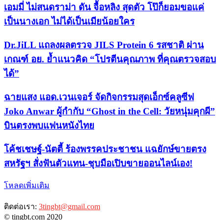
เอมมี่ ไม่สนดราม่า ดัน จื้อหลิง สุดตัว โป๊ก็ยอมขอแค่
เป็นนางเอก ไม่ได้เป็นเมียน้อยใคร
Dr.JiLL แถลงผลตรวจ JILS Protein 6 รสชาติ ผ่าน
เกณฑ์ อย. ย้ำแนวคิด “โปรตีนคุณภาพ ที่คุณตรวจสอบ
ได้”
ฉายแสง แอด.เวนเจอร์ จัดกิจกรรมสุดเอ็กซ์คลูซีฟ
Joko Anwar ผู้กำกับ “Ghost in the Cell: วัยหนุ่มคุกผี”
บินตรงพบแฟนหนังไทย
​โค้ชเชษฐ์-นัตตี้ ร้องพรรคประชาชน แฉยักษ์ขายตรง
สหรัฐฯ สั่งฟันตัวแทน-ชุบมือเปิบขายออนไลน์เอง!
โหลดเพิ่มเติม
ติดต่อเรา:
3tingbt@gmail.com
© tingbt.com 2020