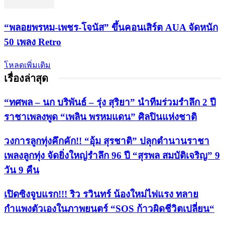
“พลอยพรหม-เพชร-โจนัส” ขึ้นคอนเสิร์ต AUA จัดหนัก
50 เพลง Retro
โหลดเพิ่มเติม
เรื่องล่าสุด
“ทศพล – นก บริพันธ์ – รุ่ง สุริยา” นำทีมร่วมรำลึก 2 ปี
ราชาเพลงพูด “เพลิน พรหมแดน” ศิลปินแห่งชาติ
วงการลูกทุ่งคึกคัก!! “อุ้ม สุรชาติ” ปลุกตำนานราชา
เพลงลูกทุ่ง จัดยิ่งใหญ่รำลึก 96 ปี “สุรพล สมบัติเจริญ” 9
วัน 9 คืน
เปิดซิงจูบแรก!!! ริว รวินทร์ น้องใหม่ไฟแรง ทลาย
กำแพงตัวเองในภาพยนตร์ “SOS ก้าวผิดชีวิตเปลี่ยน“