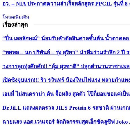
อว. – NIA ประกาศความสำเร็จหลักสูตร PPCIL รุ่นที่ 8 
โหลดเพิ่มเติม
เรื่องล่าสุด
“ปิ่น เลอลักษณ์” น้อมรับคำตัดสินศาลชั้นต้น น้ำตาคลอ หล
“ทศพล – นก บริพันธ์ – รุ่ง สุริยา” นำทีมร่วมรำลึก 2 
วงการลูกทุ่งคึกคัก!! “อุ้ม สุรชาติ” ปลุกตำนานราชาเพลงลู
เปิดซิงจูบแรก!!! ริว รวินทร์ น้องใหม่ไฟแรง ทลายกำแพ
เอมมี่ ไม่สนดราม่า ดัน จื้อหลิง สุดตัว โป๊ก็ยอมขอแค่เป
Dr.JiLL แถลงผลตรวจ JILS Protein 6 รสชาติ ผ่านเกณ
ฉายแสง แอด.เวนเจอร์ จัดกิจกรรมสุดเอ็กซ์คลูซีฟ Joko 