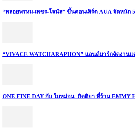
“พลอยพรหม-เพชร-โจนัส” ขึ้นคอนเสิร์ต AUA จัดหนัก 5
“VIVACE WATCHARAPHON” แลนด์มาร์กจัดงานแต่งสไตล์
ONE FINE DAY กับ ใบหม่อน- กิตติยา ที่ร้าน EMM