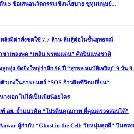
ดัน 5 ข้อเสนอนวัตกรรมเชิงนโยบาย ชูทุนมนุษย์...
ังมีคำสั่งชดใช้ 7.7 ล้าน ลั่นสู้ต่อในชั้นอุทธรณ์
ปี ราชาเพลงพูด “เพลิน พรหมแดน” ศิลปินแห่งชาติ
กทุ่ง จัดยิ่งใหญ่รำลึก 96 ปี “สุรพล สมบัติเจริญ” 9 วัน 9
งตัวเองในภาพยนตร์ “SOS ก้าวผิดชีวิตเปลี่ยน“
็นนางเอก ไม่ได้เป็นเมียน้อยใคร
ฑ์ อย. ย้ำแนวคิด “โปรตีนคุณภาพ ที่คุณตรวจสอบได้”
Anwar ผู้กำกับ “Ghost in the Cell: วัยหนุ่มคุกผี” บิน