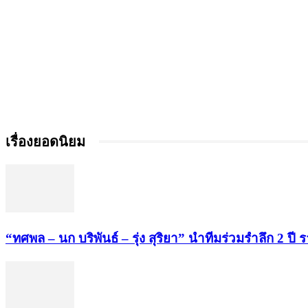
เรื่องยอดนิยม
“ทศพล – นก บริพันธ์ – รุ่ง สุริยา” นำทีมร่วมรำลึก 2 ปี 