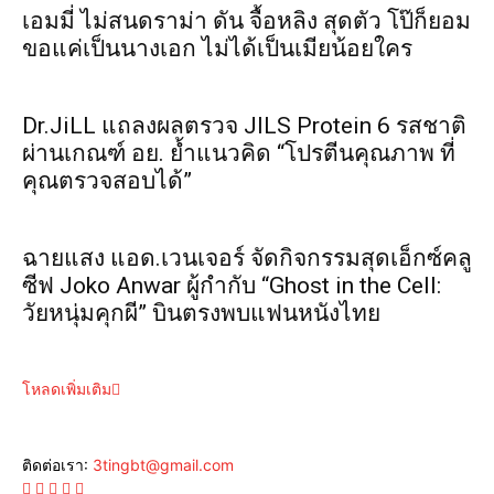
เอมมี่ ไม่สนดราม่า ดัน จื้อหลิง สุดตัว โป๊ก็ยอม
ขอแค่เป็นนางเอก ไม่ได้เป็นเมียน้อยใคร
Dr.JiLL แถลงผลตรวจ JILS Protein 6 รสชาติ
ผ่านเกณฑ์ อย. ย้ำแนวคิด “โปรตีนคุณภาพ ที่
คุณตรวจสอบได้”
ฉายแสง แอด.เวนเจอร์ จัดกิจกรรมสุดเอ็กซ์คลู
ซีฟ Joko Anwar ผู้กำกับ “Ghost in the Cell:
วัยหนุ่มคุกผี” บินตรงพบแฟนหนังไทย
โหลดเพิ่มเติม
ติดต่อเรา:
3tingbt@gmail.com