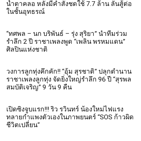
น้ำตาคลอ หลังมีคำสั่งชดใช้ 7.7 ล้าน ลั่นสู้ต่อ
ในชั้นอุทธรณ์
“ทศพล – นก บริพันธ์ – รุ่ง สุริยา” นำทีมร่วม
รำลึก 2 ปี ราชาเพลงพูด “เพลิน พรหมแดน”
ศิลปินแห่งชาติ
วงการลูกทุ่งคึกคัก!! “อุ้ม สุรชาติ” ปลุกตำนาน
ราชาเพลงลูกทุ่ง จัดยิ่งใหญ่รำลึก 96 ปี “สุรพล
สมบัติเจริญ” 9 วัน 9 คืน
เปิดซิงจูบแรก!!! ริว รวินทร์ น้องใหม่ไฟแรง
ทลายกำแพงตัวเองในภาพยนตร์ “SOS ก้าวผิด
ชีวิตเปลี่ยน“