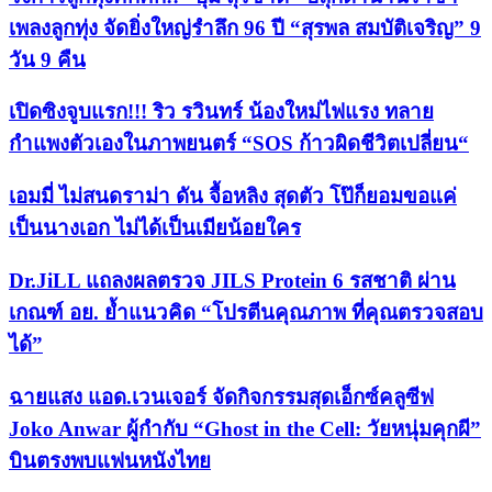
เพลงลูกทุ่ง จัดยิ่งใหญ่รำลึก 96 ปี “สุรพล สมบัติเจริญ” 9
วัน 9 คืน
เปิดซิงจูบแรก!!! ริว รวินทร์ น้องใหม่ไฟแรง ทลาย
กำแพงตัวเองในภาพยนตร์ “SOS ก้าวผิดชีวิตเปลี่ยน“
เอมมี่ ไม่สนดราม่า ดัน จื้อหลิง สุดตัว โป๊ก็ยอมขอแค่
เป็นนางเอก ไม่ได้เป็นเมียน้อยใคร
Dr.JiLL แถลงผลตรวจ JILS Protein 6 รสชาติ ผ่าน
เกณฑ์ อย. ย้ำแนวคิด “โปรตีนคุณภาพ ที่คุณตรวจสอบ
ได้”
ฉายแสง แอด.เวนเจอร์ จัดกิจกรรมสุดเอ็กซ์คลูซีฟ
Joko Anwar ผู้กำกับ “Ghost in the Cell: วัยหนุ่มคุกผี”
บินตรงพบแฟนหนังไทย