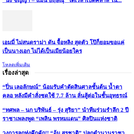
“นิ้ง ชัญญา – แมน ธฤษณุ” ได้เวลาเปิดคลาส ใน...
เอมมี่ ไม่สนดราม่า ดัน จื้อหลิง สุดตัว โป๊ก็ยอมขอแค่
เป็นนางเอก ไม่ได้เป็นเมียน้อยใคร
โหลดเพิ่มเติม
เรื่องล่าสุด
“ปิ่น เลอลักษณ์” น้อมรับคำตัดสินศาลชั้นต้น น้ำตา
คลอ หลังมีคำสั่งชดใช้ 7.7 ล้าน ลั่นสู้ต่อในชั้นอุทธรณ์
“ทศพล – นก บริพันธ์ – รุ่ง สุริยา” นำทีมร่วมรำลึก 2 ปี
ราชาเพลงพูด “เพลิน พรหมแดน” ศิลปินแห่งชาติ
วงการลูกทุ่งคึกคัก!! “อุ้ม สุรชาติ” ปลุกตำนานราชา