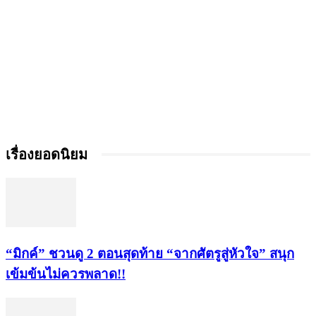
เรื่องยอดนิยม
“มิกค์” ชวนดู 2 ตอนสุดท้าย “จากศัตรูสู่หัวใจ” สนุก
เข้มข้นไม่ควรพลาด!!