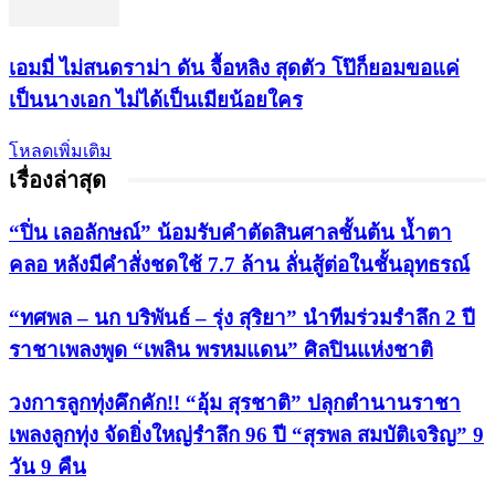
เอมมี่ ไม่สนดราม่า ดัน จื้อหลิง สุดตัว โป๊ก็ยอมขอแค่
เป็นนางเอก ไม่ได้เป็นเมียน้อยใคร
โหลดเพิ่มเติม
เรื่องล่าสุด
“ปิ่น เลอลักษณ์” น้อมรับคำตัดสินศาลชั้นต้น น้ำตา
คลอ หลังมีคำสั่งชดใช้ 7.7 ล้าน ลั่นสู้ต่อในชั้นอุทธรณ์
“ทศพล – นก บริพันธ์ – รุ่ง สุริยา” นำทีมร่วมรำลึก 2 ปี
ราชาเพลงพูด “เพลิน พรหมแดน” ศิลปินแห่งชาติ
วงการลูกทุ่งคึกคัก!! “อุ้ม สุรชาติ” ปลุกตำนานราชา
เพลงลูกทุ่ง จัดยิ่งใหญ่รำลึก 96 ปี “สุรพล สมบัติเจริญ” 9
วัน 9 คืน