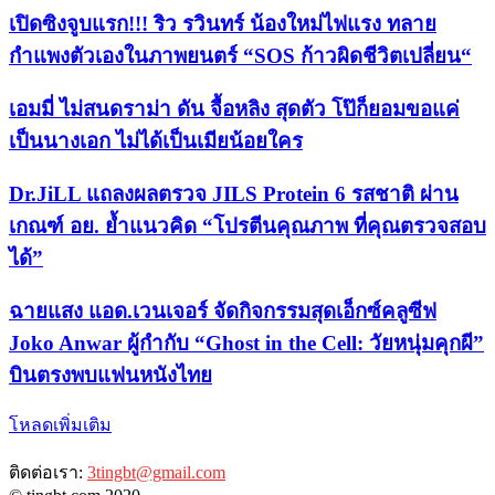
เปิดซิงจูบแรก!!! ริว รวินทร์ น้องใหม่ไฟแรง ทลาย
กำแพงตัวเองในภาพยนตร์ “SOS ก้าวผิดชีวิตเปลี่ยน“
เอมมี่ ไม่สนดราม่า ดัน จื้อหลิง สุดตัว โป๊ก็ยอมขอแค่
เป็นนางเอก ไม่ได้เป็นเมียน้อยใคร
Dr.JiLL แถลงผลตรวจ JILS Protein 6 รสชาติ ผ่าน
เกณฑ์ อย. ย้ำแนวคิด “โปรตีนคุณภาพ ที่คุณตรวจสอบ
ได้”
ฉายแสง แอด.เวนเจอร์ จัดกิจกรรมสุดเอ็กซ์คลูซีฟ
Joko Anwar ผู้กำกับ “Ghost in the Cell: วัยหนุ่มคุกผี”
บินตรงพบแฟนหนังไทย
โหลดเพิ่มเติม
ติดต่อเรา:
3tingbt@gmail.com