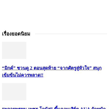
เรื่องยอดนิยม
“มิกค์” ชวนดู 2 ตอนสุดท้าย “จากศัตรูสู่หัวใจ” สนุก
เข้มข้นไม่ควรพลาด!!