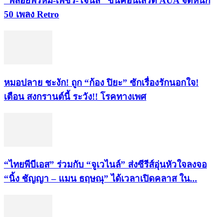
“พลอยพรหม-เพชร-โจนัส” ขึ้นคอนเสิร์ต AUA จัดหนัก
50 เพลง Retro
หมอปลาย ชะงัก! ถูก “ก้อง ปิยะ” ซักเรื่องรักนอกใจ!
เตือน สงกรานต์นี้ ระวัง!! โรคทางเพศ
“ไทยพีบีเอส” ร่วมกับ “จูเวไนล์” ส่งซีรีส์อุ่นหัวใจลงจอ
“นิ้ง ชัญญา – แมน ธฤษณุ” ได้เวลาเปิดคลาส ใน...