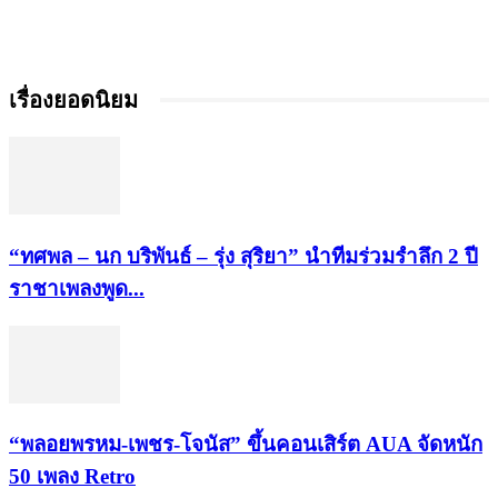
เรื่องยอดนิยม
“ทศพล – นก บริพันธ์ – รุ่ง สุริยา” นำทีมร่วมรำลึก 2 ปี
ราชาเพลงพูด...
“พลอยพรหม-เพชร-โจนัส” ขึ้นคอนเสิร์ต AUA จัดหนัก
50 เพลง Retro