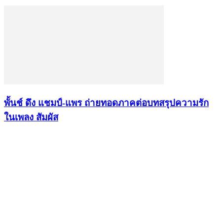
พั้นช์ ดึง แชมป์-แพร ถ่ายทอดภาคต่อบทสรุปความรัก
ในเพลง สัมผัส