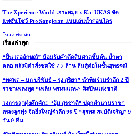
​The Xperience World เกาะสมุย x Kai UKAS จัด
แฟชั่นโชว์ Pre Songkran แบบเล่นน้ำก่อนใคร
โหลดเพิ่มเติม
เรื่องล่าสุด
“ปิ่น เลอลักษณ์” น้อมรับคำตัดสินศาลชั้นต้น น้ำตา
คลอ หลังมีคำสั่งชดใช้ 7.7 ล้าน ลั่นสู้ต่อในชั้นอุทธรณ์
“ทศพล – นก บริพันธ์ – รุ่ง สุริยา” นำทีมร่วมรำลึก 2 ปี
ราชาเพลงพูด “เพลิน พรหมแดน” ศิลปินแห่งชาติ
วงการลูกทุ่งคึกคัก!! “อุ้ม สุรชาติ” ปลุกตำนานราชา
เพลงลูกทุ่ง จัดยิ่งใหญ่รำลึก 96 ปี “สุรพล สมบัติเจริญ” 9
วัน 9 คืน