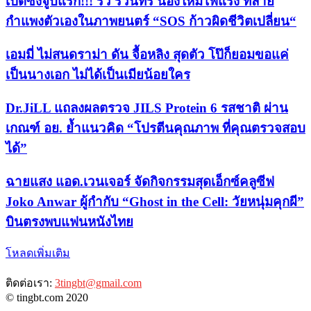
เปิดซิงจูบแรก!!! ริว รวินทร์ น้องใหม่ไฟแรง ทลาย
กำแพงตัวเองในภาพยนตร์ “SOS ก้าวผิดชีวิตเปลี่ยน“
เอมมี่ ไม่สนดราม่า ดัน จื้อหลิง สุดตัว โป๊ก็ยอมขอแค่
เป็นนางเอก ไม่ได้เป็นเมียน้อยใคร
Dr.JiLL แถลงผลตรวจ JILS Protein 6 รสชาติ ผ่าน
เกณฑ์ อย. ย้ำแนวคิด “โปรตีนคุณภาพ ที่คุณตรวจสอบ
ได้”
ฉายแสง แอด.เวนเจอร์ จัดกิจกรรมสุดเอ็กซ์คลูซีฟ
Joko Anwar ผู้กำกับ “Ghost in the Cell: วัยหนุ่มคุกผี”
บินตรงพบแฟนหนังไทย
โหลดเพิ่มเติม
ติดต่อเรา:
3tingbt@gmail.com
© tingbt.com 2020