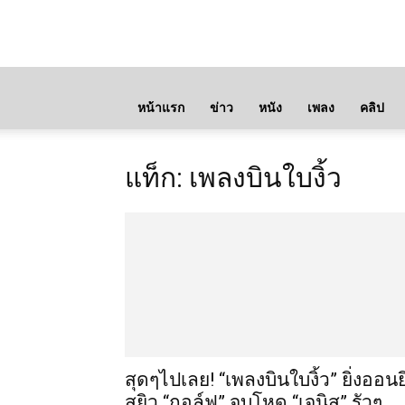
หน้าแรก
ข่าว
หนัง
เพลง
คลิป
แท็ก: เพลงบินใบงิ้ว
สุดๆไปเลย! “เพลงบินใบงิ้ว” ยิ่งออนยิ
สยิว “กอล์ฟ” จูบโหด “เจนิส” รัวๆ