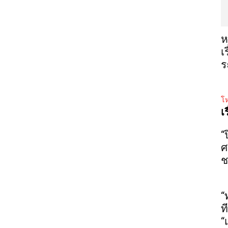
ห
เ
ร
โห
เ
“
ศ
ช
“
ท
“