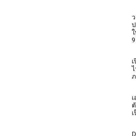
ว
ป
ใ
9
เ
ไ
ภ
เ
ต
เ
D