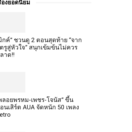
รื่องยอดนิยม
มิกค์” ชวนดู 2 ตอนสุดท้าย “จาก
ัตรูสู่หัวใจ” สนุกเข้มข้นไม่ควร
ลาด!!
พลอยพรหม-เพชร-โจนัส” ขึ้น
อนเสิร์ต AUA จัดหนัก 50 เพลง
etro