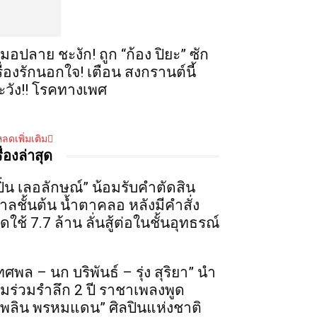
มอปลาย ชะงัก! ถูก “ก้อง ปิยะ” ซัก
รื่องรักนอกใจ! เตือน สงกรานต์นี้
ะวัง!! โรคทางเพศ
ลดเพิ่มเติม
รื่องล่าสุด
ปิ่น เลอลักษณ์” น้อมรับคำตัดสิน
าลชั้นต้น น้ำตาคลอ หลังมีคำสั่ง
ดใช้ 7.7 ล้าน ลั่นสู้ต่อในชั้นอุทธรณ์
ทศพล – นก บริพันธ์ – รุ่ง สุริยา” นำ
ีมร่วมรำลึก 2 ปี ราชาเพลงพูด
เพลิน พรหมแดน” ศิลปินแห่งชาติ