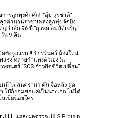
งการลูกทุ่งคึกคัก!! “อุ้ม สุรชาติ”
ลุกตำนานราชาเพลงลูกทุ่ง จัดยิ่ง
หญ่รำลึก 96 ปี “สุรพล สมบัติเจริญ”
 วัน 9 คืน
ปิดซิงจูบแรก!!! ริว รวินทร์ น้องใหม่
ฟแรง ทลายกำแพงตัวเองใน
าพยนตร์ “SOS ก้าวผิดชีวิตเปลี่ยน“
อมมี่ ไม่สนดราม่า ดัน จื้อหลิง สุด
ัว โป๊ก็ยอมขอแค่เป็นนางเอก ไม่ได้
ป็นเมียน้อยใคร
r.JiLL แถลงผลตรวจ JILS Protein