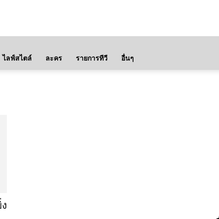
ไลฟ์สไตล์
ละคร
รายการทีวี
อื่นๆ
่ง