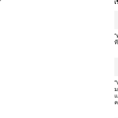
เ
“
ท
“
ม
แ
ค