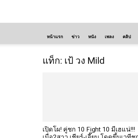
หน้าแรก
ข่าว
หนัง
เพลง
คลิป
แท็ก: เป้ วง Mild
เปิดโผ! คู่ชก 10 Fight 10 มีเฮแน่!!!
เมื่อ2สาว เชียร์-เจี๊ยบ โดดขึ้นเวทีช