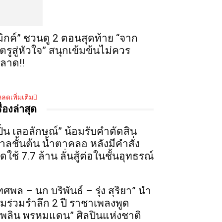
มิกค์” ชวนดู 2 ตอนสุดท้าย “จาก
ัตรูสู่หัวใจ” สนุกเข้มข้นไม่ควร
ลาด!!
ลดเพิ่มเติม
รื่องล่าสุด
ปิ่น เลอลักษณ์” น้อมรับคำตัดสิน
าลชั้นต้น น้ำตาคลอ หลังมีคำสั่ง
ดใช้ 7.7 ล้าน ลั่นสู้ต่อในชั้นอุทธรณ์
ทศพล – นก บริพันธ์ – รุ่ง สุริยา” นำ
ีมร่วมรำลึก 2 ปี ราชาเพลงพูด
เพลิน พรหมแดน” ศิลปินแห่งชาติ