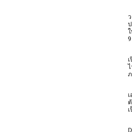
ว
ป
ใ
9
เ
ไ
ภ
เ
ต
เ
D