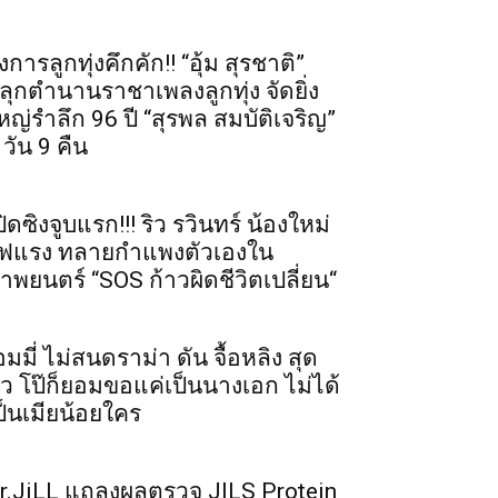
งการลูกทุ่งคึกคัก!! “อุ้ม สุรชาติ”
ลุกตำนานราชาเพลงลูกทุ่ง จัดยิ่ง
หญ่รำลึก 96 ปี “สุรพล สมบัติเจริญ”
 วัน 9 คืน
ปิดซิงจูบแรก!!! ริว รวินทร์ น้องใหม่
ฟแรง ทลายกำแพงตัวเองใน
าพยนตร์ “SOS ก้าวผิดชีวิตเปลี่ยน“
อมมี่ ไม่สนดราม่า ดัน จื้อหลิง สุด
ัว โป๊ก็ยอมขอแค่เป็นนางเอก ไม่ได้
ป็นเมียน้อยใคร
r.JiLL แถลงผลตรวจ JILS Protein