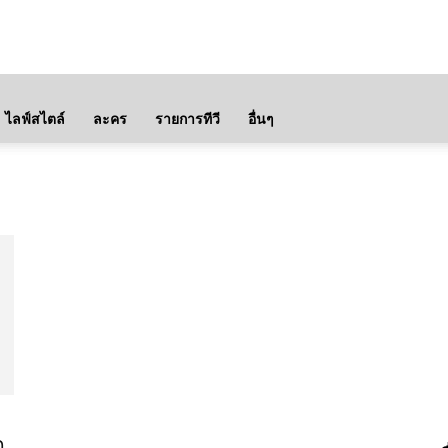
ไลฟ์สไตล์
ละคร
รายการทีวี
อื่นๆ
ก