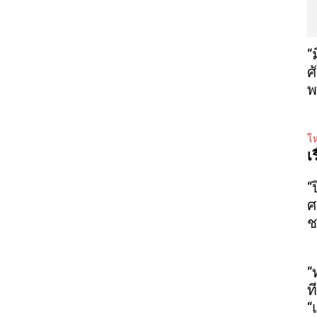
“
ศ
พ
โห
เ
“
ศ
ช
“
ท
“