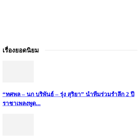
เรื่องยอดนิยม
“ทศพล – นก บริพันธ์ – รุ่ง สุริยา” นำทีมร่วมรำลึก 2 ปี
ราชาเพลงพูด...