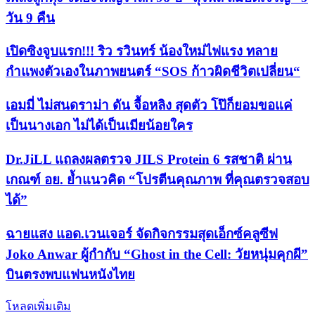
วัน 9 คืน
เปิดซิงจูบแรก!!! ริว รวินทร์ น้องใหม่ไฟแรง ทลาย
กำแพงตัวเองในภาพยนตร์ “SOS ก้าวผิดชีวิตเปลี่ยน“
เอมมี่ ไม่สนดราม่า ดัน จื้อหลิง สุดตัว โป๊ก็ยอมขอแค่
เป็นนางเอก ไม่ได้เป็นเมียน้อยใคร
Dr.JiLL แถลงผลตรวจ JILS Protein 6 รสชาติ ผ่าน
เกณฑ์ อย. ย้ำแนวคิด “โปรตีนคุณภาพ ที่คุณตรวจสอบ
ได้”
ฉายแสง แอด.เวนเจอร์ จัดกิจกรรมสุดเอ็กซ์คลูซีฟ
Joko Anwar ผู้กำกับ “Ghost in the Cell: วัยหนุ่มคุกผี”
บินตรงพบแฟนหนังไทย
โหลดเพิ่มเติม