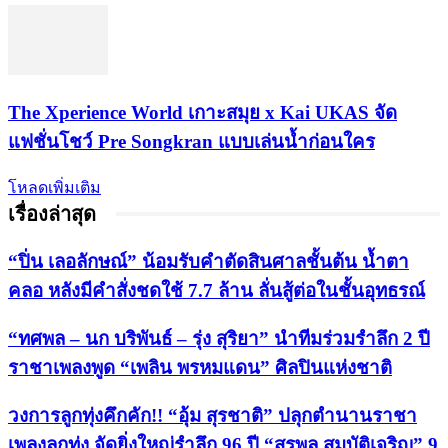
​The Xperience World เกาะสมุย x Kai UKAS จัด
แฟชั่นโชว์ Pre Songkran แบบเล่นน้ำก่อนใคร
โหลดเพิ่มเติม
เรื่องล่าสุด
“ปิ่น เลอลักษณ์” น้อมรับคำตัดสินศาลชั้นต้น น้ำตา
คลอ หลังมีคำสั่งชดใช้ 7.7 ล้าน ลั่นสู้ต่อในชั้นอุทธรณ์
“ทศพล – นก บริพันธ์ – รุ่ง สุริยา” นำทีมร่วมรำลึก 2 ปี
ราชาเพลงพูด “เพลิน พรหมแดน” ศิลปินแห่งชาติ
วงการลูกทุ่งคึกคัก!! “อุ้ม สุรชาติ” ปลุกตำนานราชา
เพลงลูกทุ่ง จัดยิ่งใหญ่รำลึก 96 ปี “สุรพล สมบัติเจริญ” 9