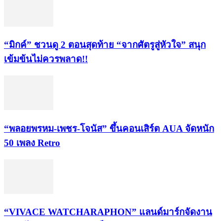
“มิกค์” ชวนดู 2 ตอนสุดท้าย “จากศัตรูสู่หัวใจ” สนุก
เข้มข้นไม่ควรพลาด!!
“พลอยพรหม-เพชร-โจนัส” ขึ้นคอนเสิร์ต AUA จัดหนัก
50 เพลง Retro
“VIVACE WATCHARAPHON” แลนด์มาร์กจัดงาน