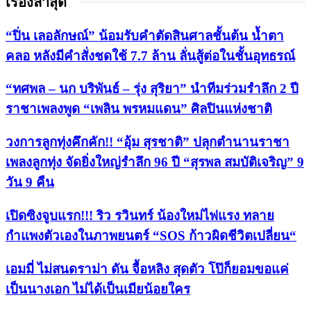
เรื่องล่าสุด
“ปิ่น เลอลักษณ์” น้อมรับคำตัดสินศาลชั้นต้น น้ำตา
คลอ หลังมีคำสั่งชดใช้ 7.7 ล้าน ลั่นสู้ต่อในชั้นอุทธรณ์
“ทศพล – นก บริพันธ์ – รุ่ง สุริยา” นำทีมร่วมรำลึก 2 ปี
ราชาเพลงพูด “เพลิน พรหมแดน” ศิลปินแห่งชาติ
วงการลูกทุ่งคึกคัก!! “อุ้ม สุรชาติ” ปลุกตำนานราชา
เพลงลูกทุ่ง จัดยิ่งใหญ่รำลึก 96 ปี “สุรพล สมบัติเจริญ” 9
วัน 9 คืน
เปิดซิงจูบแรก!!! ริว รวินทร์ น้องใหม่ไฟแรง ทลาย
กำแพงตัวเองในภาพยนตร์ “SOS ก้าวผิดชีวิตเปลี่ยน“
เอมมี่ ไม่สนดราม่า ดัน จื้อหลิง สุดตัว โป๊ก็ยอมขอแค่
เป็นนางเอก ไม่ได้เป็นเมียน้อยใคร