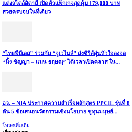
แต่งสไตล์อิตาลี เปิดตัวแพ็กเกจสุดคุ้ม 179,000 บาท
สวยครบจบในที่เดียว
“ไทยพีบีเอส” ร่วมกับ “จูเวไนล์” ส่งซีรีส์อุ่นหัวใจลงจอ
“นิ้ง ชัญญา – แมน ธฤษณุ” ได้เวลาเปิดคลาส ใน...
อว. – NIA ประกาศความสำเร็จหลักสูตร PPCIL รุ่นที่ 8
ดัน 5 ข้อเสนอนวัตกรรมเชิงนโยบาย ชูทุนมนุษย์...
โหลดเพิ่มเติม