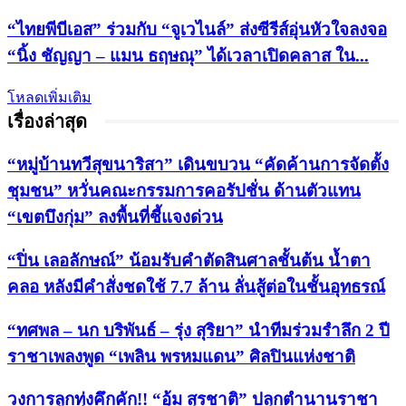
“ไทยพีบีเอส” ร่วมกับ “จูเวไนล์” ส่งซีรีส์อุ่นหัวใจลงจอ
“นิ้ง ชัญญา – แมน ธฤษณุ” ได้เวลาเปิดคลาส ใน...
โหลดเพิ่มเติม
เรื่องล่าสุด
“หมู่บ้านทวีสุขนาริสา” เดินขบวน “คัดค้านการจัดตั้ง
ชุมชน” หวั่นคณะกรรมการคอรัปชั่น ด้านตัวแทน
“เขตบึงกุ่ม” ลงพื้นที่ชี้แจงด่วน
“ปิ่น เลอลักษณ์” น้อมรับคำตัดสินศาลชั้นต้น น้ำตา
คลอ หลังมีคำสั่งชดใช้ 7.7 ล้าน ลั่นสู้ต่อในชั้นอุทธรณ์
“ทศพล – นก บริพันธ์ – รุ่ง สุริยา” นำทีมร่วมรำลึก 2 ปี
ราชาเพลงพูด “เพลิน พรหมแดน” ศิลปินแห่งชาติ
วงการลูกทุ่งคึกคัก!! “อุ้ม สุรชาติ” ปลุกตำนานราชา