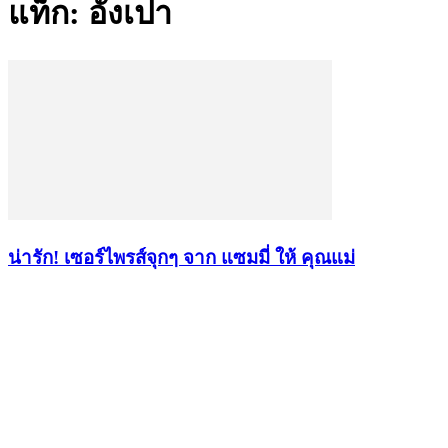
แท็ก: อั่งเปา
น่ารัก! เซอร์ไพรส์จุกๆ จาก แซมมี่ ให้ คุณแม่