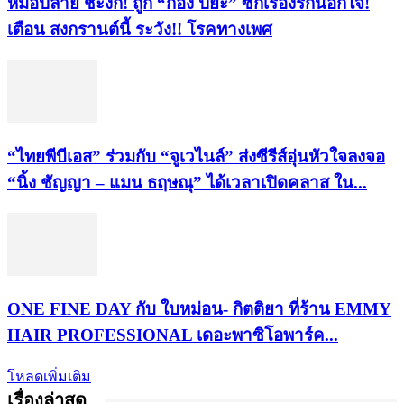
หมอปลาย ชะงัก! ถูก “ก้อง ปิยะ” ซักเรื่องรักนอกใจ!
เตือน สงกรานต์นี้ ระวัง!! โรคทางเพศ
“ไทยพีบีเอส” ร่วมกับ “จูเวไนล์” ส่งซีรีส์อุ่นหัวใจลงจอ
“นิ้ง ชัญญา – แมน ธฤษณุ” ได้เวลาเปิดคลาส ใน...
ONE FINE DAY กับ ใบหม่อน- กิตติยา ที่ร้าน EMMY
HAIR PROFESSIONAL เดอะพาซิโอพาร์ค...
โหลดเพิ่มเติม
เรื่องล่าสุด