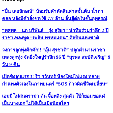
“ปิ่น เลอลักษณ์” น้อมรับคำตัดสินศาลชั้นต้น น้ำตา
คลอ หลังมีคำสั่งชดใช้ 7.7 ล้าน ลั่นสู้ต่อในชั้นอุทธรณ์
“ทศพล – นก บริพันธ์ – รุ่ง สุริยา” นำทีมร่วมรำลึก 2 ปี
ราชาเพลงพูด “เพลิน พรหมแดน” ศิลปินแห่งชาติ
วงการลูกทุ่งคึกคัก!! “อุ้ม สุรชาติ” ปลุกตำนานราชา
เพลงลูกทุ่ง จัดยิ่งใหญ่รำลึก 96 ปี “สุรพล สมบัติเจริญ” 9
วัน 9 คืน
เปิดซิงจูบแรก!!! ริว รวินทร์ น้องใหม่ไฟแรง ทลาย
กำแพงตัวเองในภาพยนตร์ “SOS ก้าวผิดชีวิตเปลี่ยน“
เอมมี่ ไม่สนดราม่า ดัน จื้อหลิง สุดตัว โป๊ก็ยอมขอแค่
เป็นนางเอก ไม่ได้เป็นเมียน้อยใคร