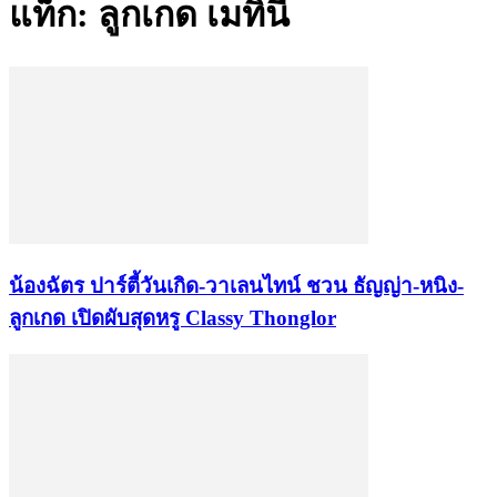
แท็ก: ลูกเกด เมทินี
น้องฉัตร ปาร์ตี้วันเกิด-วาเลนไทน์ ชวน ธัญญ่า-หนิง-
ลูกเกด เปิดผับสุดหรู Classy Thonglor