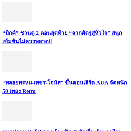
“มิกค์” ชวนดู 2 ตอนสุดท้าย “จากศัตรูสู่หัวใจ” สนุก
เข้มข้นไม่ควรพลาด!!
“พลอยพรหม-เพชร-โจนัส” ขึ้นคอนเสิร์ต AUA จัดหนัก
50 เพลง Retro