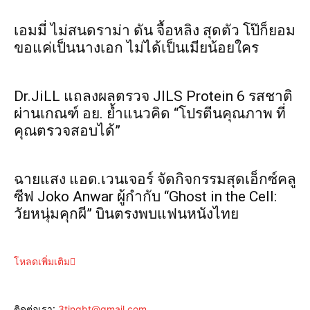
เอมมี่ ไม่สนดราม่า ดัน จื้อหลิง สุดตัว โป๊ก็ยอม
ขอแค่เป็นนางเอก ไม่ได้เป็นเมียน้อยใคร
Dr.JiLL แถลงผลตรวจ JILS Protein 6 รสชาติ
ผ่านเกณฑ์ อย. ย้ำแนวคิด “โปรตีนคุณภาพ ที่
คุณตรวจสอบได้”
ฉายแสง แอด.เวนเจอร์ จัดกิจกรรมสุดเอ็กซ์คลู
ซีฟ Joko Anwar ผู้กำกับ “Ghost in the Cell:
วัยหนุ่มคุกผี” บินตรงพบแฟนหนังไทย
โหลดเพิ่มเติม
ติดต่อเรา:
3tingbt@gmail.com