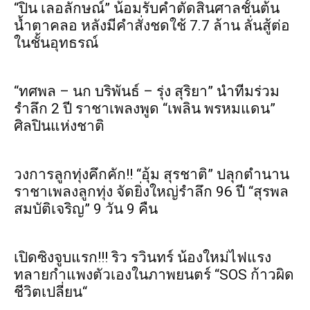
“ปิ่น เลอลักษณ์” น้อมรับคำตัดสินศาลชั้นต้น
น้ำตาคลอ หลังมีคำสั่งชดใช้ 7.7 ล้าน ลั่นสู้ต่อ
ในชั้นอุทธรณ์
“ทศพล – นก บริพันธ์ – รุ่ง สุริยา” นำทีมร่วม
รำลึก 2 ปี ราชาเพลงพูด “เพลิน พรหมแดน”
ศิลปินแห่งชาติ
วงการลูกทุ่งคึกคัก!! “อุ้ม สุรชาติ” ปลุกตำนาน
ราชาเพลงลูกทุ่ง จัดยิ่งใหญ่รำลึก 96 ปี “สุรพล
สมบัติเจริญ” 9 วัน 9 คืน
เปิดซิงจูบแรก!!! ริว รวินทร์ น้องใหม่ไฟแรง
ทลายกำแพงตัวเองในภาพยนตร์ “SOS ก้าวผิด
ชีวิตเปลี่ยน“