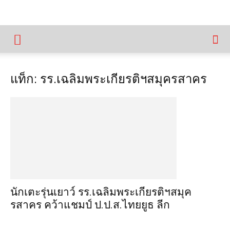
แท็ก: รร.เฉลิมพระเกียรติฯสมุครสาคร
นักเตะรุ่นเยาว์ รร.เฉลิมพระเกียรติฯสมุค
รสาคร คว้าแชมป์ ป.ป.ส.ไทยยูธ ลีก