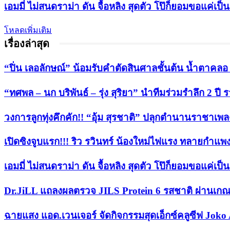
เอมมี่ ไม่สนดราม่า ดัน จื้อหลิง สุดตัว โป๊ก็ยอมขอแค่เป
โหลดเพิ่มเติม
เรื่องล่าสุด
“ปิ่น เลอลักษณ์” น้อมรับคำตัดสินศาลชั้นต้น น้ำตาคลอ หล
“ทศพล – นก บริพันธ์ – รุ่ง สุริยา” นำทีมร่วมรำลึก 2 
วงการลูกทุ่งคึกคัก!! “อุ้ม สุรชาติ” ปลุกตำนานราชาเพลงลู
เปิดซิงจูบแรก!!! ริว รวินทร์ น้องใหม่ไฟแรง ทลายกำแพ
เอมมี่ ไม่สนดราม่า ดัน จื้อหลิง สุดตัว โป๊ก็ยอมขอแค่เป
Dr.JiLL แถลงผลตรวจ JILS Protein 6 รสชาติ ผ่านเกณ
ฉายแสง แอด.เวนเจอร์ จัดกิจกรรมสุดเอ็กซ์คลูซีฟ Joko 