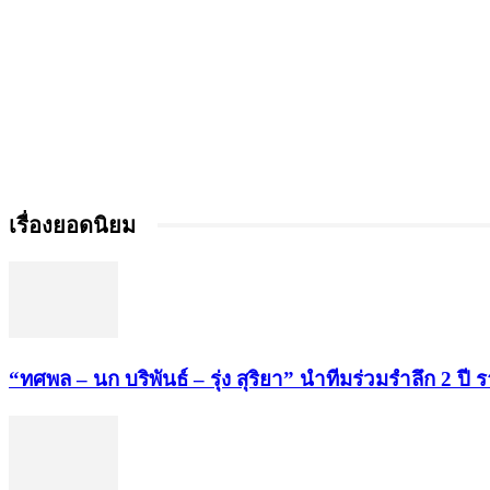
เรื่องยอดนิยม
“ทศพล – นก บริพันธ์ – รุ่ง สุริยา” นำทีมร่วมรำลึก 2 ปี 