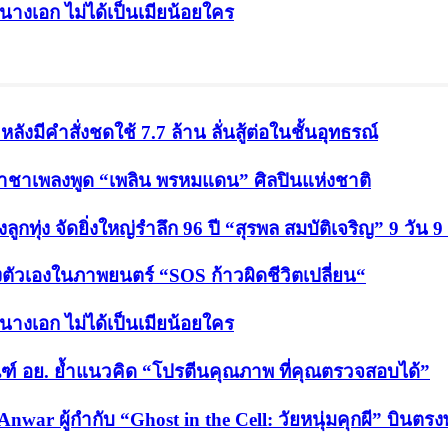
็นนางเอก ไม่ได้เป็นเมียน้อยใคร
ังมีคำสั่งชดใช้ 7.7 ล้าน ลั่นสู้ต่อในชั้นอุทธรณ์
ปี ราชาเพลงพูด “เพลิน พรหมแดน” ศิลปินแห่งชาติ
กทุ่ง จัดยิ่งใหญ่รำลึก 96 ปี “สุรพล สมบัติเจริญ” 9 วัน 9
งตัวเองในภาพยนตร์ “SOS ก้าวผิดชีวิตเปลี่ยน“
็นนางเอก ไม่ได้เป็นเมียน้อยใคร
ฑ์ อย. ย้ำแนวคิด “โปรตีนคุณภาพ ที่คุณตรวจสอบได้”
Anwar ผู้กำกับ “Ghost in the Cell: วัยหนุ่มคุกผี” บิน