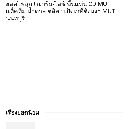
ฮอตไฟลุก!! ฌาร์ม-ไอซ์ ขึ้นแท่น CD MUT
แท็คทีม น้ำตาล ชลิตา เปิดเวทีชิงมงฯ MUT
นนทบุรี
เรื่องยอดนิยม