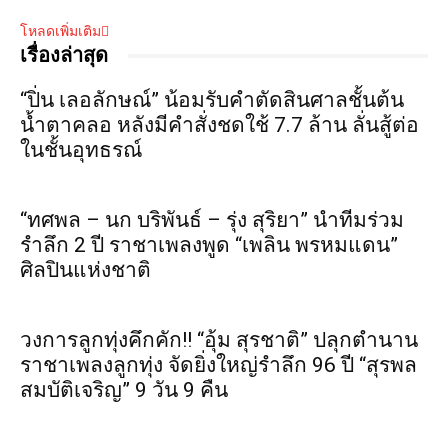
โหลดเพิ่มเติม
เรื่องล่าสุด
“ปิ่น เลอลักษณ์” น้อมรับคำตัดสินศาลชั้นต้น
น้ำตาคลอ หลังมีคำสั่งชดใช้ 7.7 ล้าน ลั่นสู้ต่อ
ในชั้นอุทธรณ์
“ทศพล – นก บริพันธ์ – รุ่ง สุริยา” นำทีมร่วม
รำลึก 2 ปี ราชาเพลงพูด “เพลิน พรหมแดน”
ศิลปินแห่งชาติ
วงการลูกทุ่งคึกคัก!! “อุ้ม สุรชาติ” ปลุกตำนาน
ราชาเพลงลูกทุ่ง จัดยิ่งใหญ่รำลึก 96 ปี “สุรพล
สมบัติเจริญ” 9 วัน 9 คืน