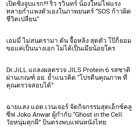
เปิดซิงจูบแรก!!! ริว รวินทร์ น้องใหม่ไฟแรง
ทลายกำแพงตัวเองในภาพยนตร์ “SOS ก้าวผิด
ชีวิตเปลี่ยน“
เอมมี่ ไม่สนดราม่า ดัน จื้อหลิง สุดตัว โป๊ก็ยอม
ขอแค่เป็นนางเอก ไม่ได้เป็นเมียน้อยใคร
Dr.JiLL แถลงผลตรวจ JILS Protein 6 รสชาติ
ผ่านเกณฑ์ อย. ย้ำแนวคิด “โปรตีนคุณภาพ ที่
คุณตรวจสอบได้”
ฉายแสง แอด.เวนเจอร์ จัดกิจกรรมสุดเอ็กซ์คลู
ซีฟ Joko Anwar ผู้กำกับ “Ghost in the Cell:
วัยหนุ่มคุกผี” บินตรงพบแฟนหนังไทย