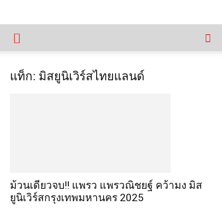
แท็ก: มิสยูนิเวิร์สไทยแลนด์
ม้วนเดียวจบ!! แพรว แพรวณิชยฐ์ คว้ามง มิส
ยูนิเวิร์สกรุงเทพมหานคร 2025