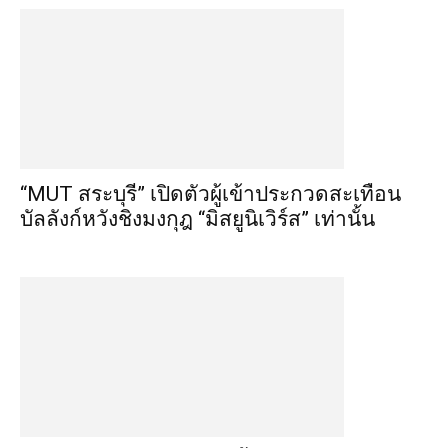
“MUT สระบุรี” เปิดตัวผู้เข้าประกวดสะเทือน
บัลลังก์หวังชิงมงกุฎ “มิสยูนิเวิร์ส” เท่านั้น