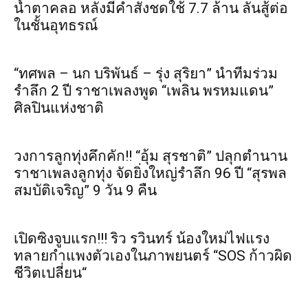
น้ำตาคลอ หลังมีคำสั่งชดใช้ 7.7 ล้าน ลั่นสู้ต่อ
ในชั้นอุทธรณ์
“ทศพล – นก บริพันธ์ – รุ่ง สุริยา” นำทีมร่วม
รำลึก 2 ปี ราชาเพลงพูด “เพลิน พรหมแดน”
ศิลปินแห่งชาติ
วงการลูกทุ่งคึกคัก!! “อุ้ม สุรชาติ” ปลุกตำนาน
ราชาเพลงลูกทุ่ง จัดยิ่งใหญ่รำลึก 96 ปี “สุรพล
สมบัติเจริญ” 9 วัน 9 คืน
เปิดซิงจูบแรก!!! ริว รวินทร์ น้องใหม่ไฟแรง
ทลายกำแพงตัวเองในภาพยนตร์ “SOS ก้าวผิด
ชีวิตเปลี่ยน“