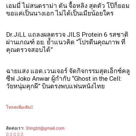
เอมมี่ ไม่สนดราม่า ดัน จื้อหลิง สุดตัว โป๊ก็ยอม
ขอแค่เป็นนางเอก ไม่ได้เป็นเมียน้อยใคร
Dr.JiLL แถลงผลตรวจ JILS Protein 6 รสชาติ
ผ่านเกณฑ์ อย. ย้ำแนวคิด “โปรตีนคุณภาพ ที่
คุณตรวจสอบได้”
ฉายแสง แอด.เวนเจอร์ จัดกิจกรรมสุดเอ็กซ์คลู
ซีฟ Joko Anwar ผู้กำกับ “Ghost in the Cell:
วัยหนุ่มคุกผี” บินตรงพบแฟนหนังไทย
โหลดเพิ่มเติม
ติดต่อเรา:
3tingbt@gmail.com