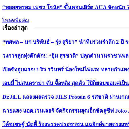
“พลอยพรหม-เพชร-โจนัส” ขึ้นคอนเสิร์ต AUA จัดหนัก 5
โหลดเพิ่มเติม
เรื่องล่าสุด
“ทศพล – นก บริพันธ์ – รุ่ง สุริยา” นำทีมร่วมรำลึก 2 
วงการลูกทุ่งคึกคัก!! “อุ้ม สุรชาติ” ปลุกตำนานราชาเพลงลู
เปิดซิงจูบแรก!!! ริว รวินทร์ น้องใหม่ไฟแรง ทลายกำแพ
เอมมี่ ไม่สนดราม่า ดัน จื้อหลิง สุดตัว โป๊ก็ยอมขอแค่เป
Dr.JiLL แถลงผลตรวจ JILS Protein 6 รสชาติ ผ่านเกณ
ฉายแสง แอด.เวนเจอร์ จัดกิจกรรมสุดเอ็กซ์คลูซีฟ Joko 
​โค้ชเชษฐ์-นัตตี้ ร้องพรรคประชาชน แฉยักษ์ขายตรงสหร