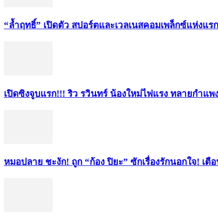
“ล้ำฤทธิ์” เปิดตัว สปอร์ตและเวลเนสคอมเพล็กซ์แห
เปิดซิงจูบแรก!!! ริว รวินทร์ น้องใหม่ไฟแรง ทลายกำแพ
หมอปลาย ชะงัก! ถูก “ก้อง ปิยะ” ซักเรื่องรักนอกใจ! เตื