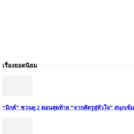
เรื่องยอดนิยม
“มิกค์” ชวนดู 2 ตอนสุดท้าย “จากศัตรูสู่หัวใจ” สนุกเข