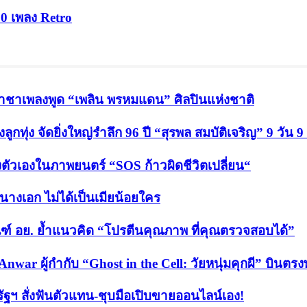
0 เพลง Retro
ปี ราชาเพลงพูด “เพลิน พรหมแดน” ศิลปินแห่งชาติ
กทุ่ง จัดยิ่งใหญ่รำลึก 96 ปี “สุรพล สมบัติเจริญ” 9 วัน 9
งตัวเองในภาพยนตร์ “SOS ก้าวผิดชีวิตเปลี่ยน“
็นนางเอก ไม่ได้เป็นเมียน้อยใคร
ฑ์ อย. ย้ำแนวคิด “โปรตีนคุณภาพ ที่คุณตรวจสอบได้”
Anwar ผู้กำกับ “Ghost in the Cell: วัยหนุ่มคุกผี” บิน
ัฐฯ สั่งฟันตัวแทน-ชุบมือเปิบขายออนไลน์เอง!