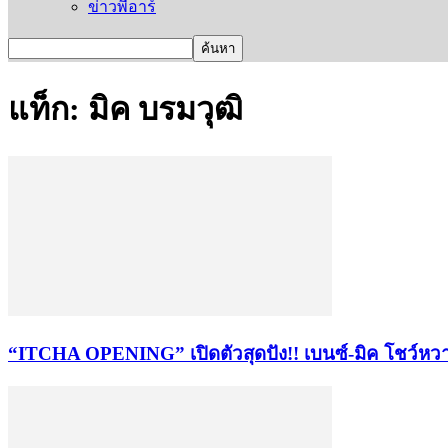
ข่าวพีอาร์
แท็ก: มิค บรมวุฒิ
“ITCHA OPENING” เปิดตัวสุดปัง!! เบนซ์-มิค โชว์หว