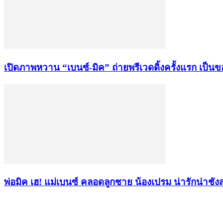
เปิดภาพหวาน “เบนซ์-มิค” ถ่ายพรีเวดดิ้งครั้งแรก เป็
พ่อมิค เฮ! แม่เบนซ์ คลอดลูกชาย น้องเปรม น่ารักน่าชัง