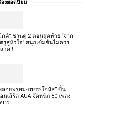
รื่องยอดนิยม
มิกค์” ชวนดู 2 ตอนสุดท้าย “จาก
ัตรูสู่หัวใจ” สนุกเข้มข้นไม่ควร
ลาด!!
พลอยพรหม-เพชร-โจนัส” ขึ้น
อนเสิร์ต AUA จัดหนัก 50 เพลง
etro