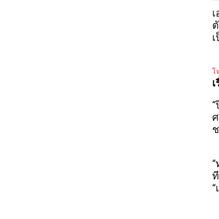
เ
ต
เ
โห
เ
“
ศ
ช
“
ท
“