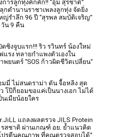
งการลูกทุ่งคึกคัก!! “อุ้ม สุรชาติ”
ลุกตำนานราชาเพลงลูกทุ่ง จัดยิ่ง
หญ่รำลึก 96 ปี “สุรพล สมบัติเจริญ”
 วัน 9 คืน
ปิดซิงจูบแรก!!! ริว รวินทร์ น้องใหม่
ฟแรง ทลายกำแพงตัวเองใน
าพยนตร์ “SOS ก้าวผิดชีวิตเปลี่ยน“
อมมี่ ไม่สนดราม่า ดัน จื้อหลิง สุด
ัว โป๊ก็ยอมขอแค่เป็นนางเอก ไม่ได้
ป็นเมียน้อยใคร
r.JiLL แถลงผลตรวจ JILS Protein
 รสชาติ ผ่านเกณฑ์ อย. ย้ำแนวคิด
โปรตีนคุณภาพ ที่คุณตรวจสอบได้”