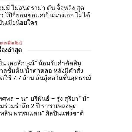
อมมี่ ไม่สนดราม่า ดัน จื้อหลิง สุด
ัว โป๊ก็ยอมขอแค่เป็นนางเอก ไม่ได้
ป็นเมียน้อยใคร
ลดเพิ่มเติม
รื่องล่าสุด
ปิ่น เลอลักษณ์” น้อมรับคำตัดสิน
าลชั้นต้น น้ำตาคลอ หลังมีคำสั่ง
ดใช้ 7.7 ล้าน ลั่นสู้ต่อในชั้นอุทธรณ์
ทศพล – นก บริพันธ์ – รุ่ง สุริยา” นำ
ีมร่วมรำลึก 2 ปี ราชาเพลงพูด
เพลิน พรหมแดน” ศิลปินแห่งชาติ