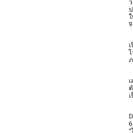
ว
ป
ใ
9
เ
ไ
ภ
เ
ต
เ
D
6
“