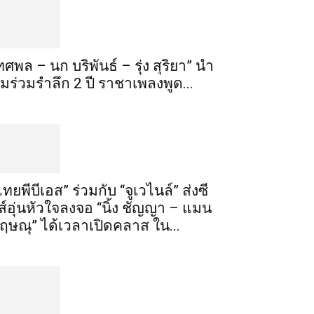
ทศพล – นก บริพันธ์ – รุ่ง สุริยา” นำ
ีมร่วมรำลึก 2 ปี ราชาเพลงพูด...
ไทยพีบีเอส” ร่วมกับ “จูเวไนล์” ส่งซี
ีส์อุ่นหัวใจลงจอ “นิ้ง ชัญญา – แมน
ฤษณุ” ได้เวลาเปิดคลาส ใน...