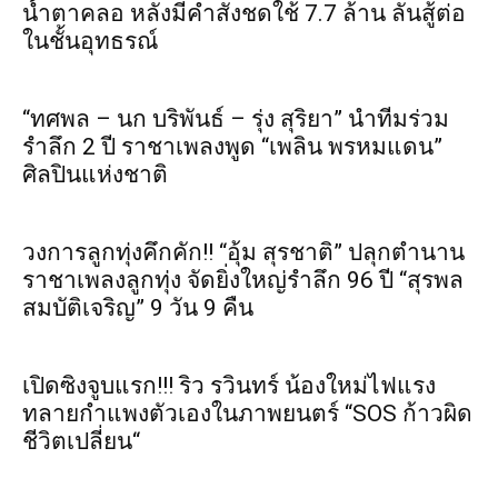
น้ำตาคลอ หลังมีคำสั่งชดใช้ 7.7 ล้าน ลั่นสู้ต่อ
ในชั้นอุทธรณ์
“ทศพล – นก บริพันธ์ – รุ่ง สุริยา” นำทีมร่วม
รำลึก 2 ปี ราชาเพลงพูด “เพลิน พรหมแดน”
ศิลปินแห่งชาติ
วงการลูกทุ่งคึกคัก!! “อุ้ม สุรชาติ” ปลุกตำนาน
ราชาเพลงลูกทุ่ง จัดยิ่งใหญ่รำลึก 96 ปี “สุรพล
สมบัติเจริญ” 9 วัน 9 คืน
เปิดซิงจูบแรก!!! ริว รวินทร์ น้องใหม่ไฟแรง
ทลายกำแพงตัวเองในภาพยนตร์ “SOS ก้าวผิด
ชีวิตเปลี่ยน“