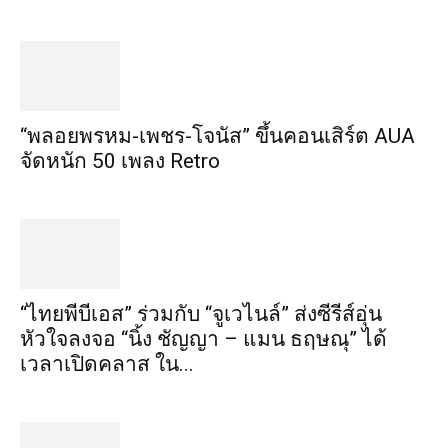
“พลอยพรหม-เพชร-โจนัส” ขึ้นคอนเสิร์ต AUA
จัดหนัก 50 เพลง Retro
“ไทยพีบีเอส” ร่วมกับ “จูเวไนล์” ส่งซีรีส์อุ่น
หัวใจลงจอ “นิ้ง ชัญญา – แมน ธฤษณุ” ได้
เวลาเปิดคลาส ใน...