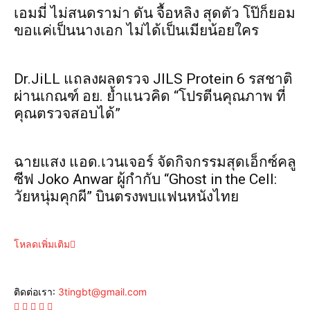
เอมมี่ ไม่สนดราม่า ดัน จื้อหลิง สุดตัว โป๊ก็ยอม
ขอแค่เป็นนางเอก ไม่ได้เป็นเมียน้อยใคร
Dr.JiLL แถลงผลตรวจ JILS Protein 6 รสชาติ
ผ่านเกณฑ์ อย. ย้ำแนวคิด “โปรตีนคุณภาพ ที่
คุณตรวจสอบได้”
ฉายแสง แอด.เวนเจอร์ จัดกิจกรรมสุดเอ็กซ์คลู
ซีฟ Joko Anwar ผู้กำกับ “Ghost in the Cell:
วัยหนุ่มคุกผี” บินตรงพบแฟนหนังไทย
โหลดเพิ่มเติม
ติดต่อเรา:
3tingbt@gmail.com