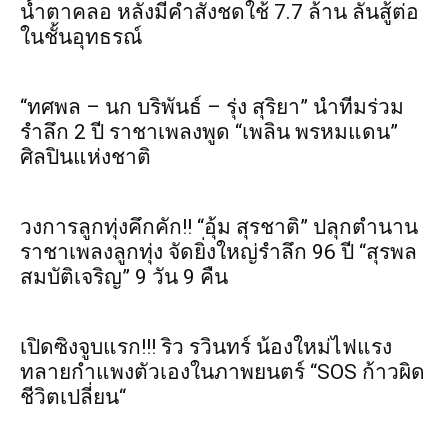
น้ำตาคลอ หลังมีคำสั่งชดใช้ 7.7 ล้าน ลั่นสู้ต่อ
ในชั้นอุทธรณ์
“ทศพล – นก บริพันธ์ – รุ่ง สุริยา” นำทีมร่วม
รำลึก 2 ปี ราชาเพลงพูด “เพลิน พรหมแดน”
ศิลปินแห่งชาติ
วงการลูกทุ่งคึกคัก!! “อุ้ม สุรชาติ” ปลุกตำนาน
ราชาเพลงลูกทุ่ง จัดยิ่งใหญ่รำลึก 96 ปี “สุรพล
สมบัติเจริญ” 9 วัน 9 คืน
เปิดซิงจูบแรก!!! ริว รวินทร์ น้องใหม่ไฟแรง
ทลายกำแพงตัวเองในภาพยนตร์ “SOS ก้าวผิด
ชีวิตเปลี่ยน“