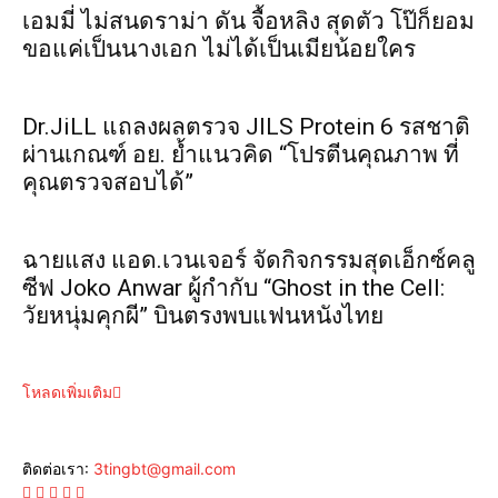
เอมมี่ ไม่สนดราม่า ดัน จื้อหลิง สุดตัว โป๊ก็ยอม
ขอแค่เป็นนางเอก ไม่ได้เป็นเมียน้อยใคร
Dr.JiLL แถลงผลตรวจ JILS Protein 6 รสชาติ
ผ่านเกณฑ์ อย. ย้ำแนวคิด “โปรตีนคุณภาพ ที่
คุณตรวจสอบได้”
ฉายแสง แอด.เวนเจอร์ จัดกิจกรรมสุดเอ็กซ์คลู
ซีฟ Joko Anwar ผู้กำกับ “Ghost in the Cell:
วัยหนุ่มคุกผี” บินตรงพบแฟนหนังไทย
โหลดเพิ่มเติม
ติดต่อเรา:
3tingbt@gmail.com