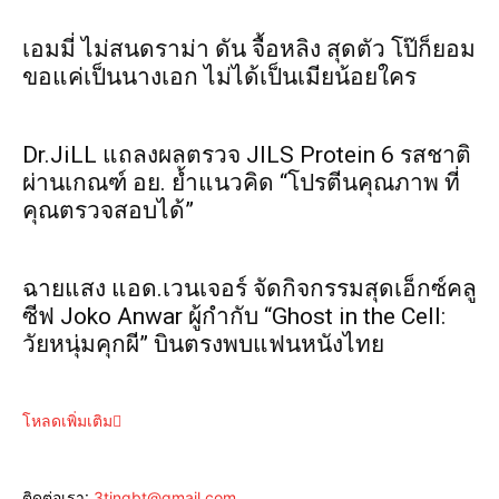
เอมมี่ ไม่สนดราม่า ดัน จื้อหลิง สุดตัว โป๊ก็ยอม
ขอแค่เป็นนางเอก ไม่ได้เป็นเมียน้อยใคร
Dr.JiLL แถลงผลตรวจ JILS Protein 6 รสชาติ
ผ่านเกณฑ์ อย. ย้ำแนวคิด “โปรตีนคุณภาพ ที่
คุณตรวจสอบได้”
ฉายแสง แอด.เวนเจอร์ จัดกิจกรรมสุดเอ็กซ์คลู
ซีฟ Joko Anwar ผู้กำกับ “Ghost in the Cell:
วัยหนุ่มคุกผี” บินตรงพบแฟนหนังไทย
โหลดเพิ่มเติม
ติดต่อเรา:
3tingbt@gmail.com