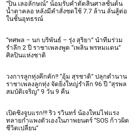
“ปิ่น เลอลักษณ์” น้อมรับคำตัดสินศาลชั้นต้น
น้ำตาคลอ หลังมีคำสั่งชดใช้ 7.7 ล้าน ลั่นสู้ต่อ
ในชั้นอุทธรณ์
“ทศพล – นก บริพันธ์ – รุ่ง สุริยา” นำทีมร่วม
รำลึก 2 ปี ราชาเพลงพูด “เพลิน พรหมแดน”
ศิลปินแห่งชาติ
วงการลูกทุ่งคึกคัก!! “อุ้ม สุรชาติ” ปลุกตำนาน
ราชาเพลงลูกทุ่ง จัดยิ่งใหญ่รำลึก 96 ปี “สุรพล
สมบัติเจริญ” 9 วัน 9 คืน
เปิดซิงจูบแรก!!! ริว รวินทร์ น้องใหม่ไฟแรง
ทลายกำแพงตัวเองในภาพยนตร์ “SOS ก้าวผิด
ชีวิตเปลี่ยน“