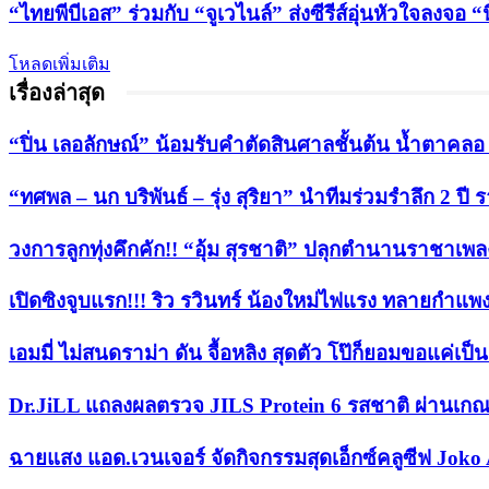
“ไทยพีบีเอส” ร่วมกับ “จูเวไนล์” ส่งซีรีส์อุ่นหัวใจลงจ
โหลดเพิ่มเติม
เรื่องล่าสุด
“ปิ่น เลอลักษณ์” น้อมรับคำตัดสินศาลชั้นต้น น้ำตาคลอ หล
“ทศพล – นก บริพันธ์ – รุ่ง สุริยา” นำทีมร่วมรำลึก 2 
วงการลูกทุ่งคึกคัก!! “อุ้ม สุรชาติ” ปลุกตำนานราชาเพลงลู
เปิดซิงจูบแรก!!! ริว รวินทร์ น้องใหม่ไฟแรง ทลายกำแพ
เอมมี่ ไม่สนดราม่า ดัน จื้อหลิง สุดตัว โป๊ก็ยอมขอแค่เป
Dr.JiLL แถลงผลตรวจ JILS Protein 6 รสชาติ ผ่านเกณ
ฉายแสง แอด.เวนเจอร์ จัดกิจกรรมสุดเอ็กซ์คลูซีฟ Joko 