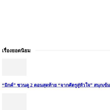
เรื่องยอดนิยม
“มิกค์” ชวนดู 2 ตอนสุดท้าย “จากศัตรูสู่หัวใจ” สนุกเข