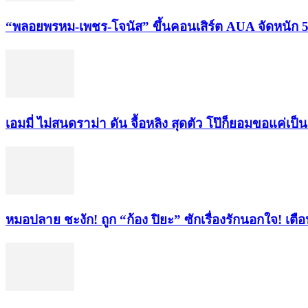
“พลอยพรหม-เพชร-โจนัส” ขึ้นคอนเสิร์ต AUA จัดหนัก 5
เอมมี่ ไม่สนดราม่า ดัน จื้อหลิง สุดตัว โป๊ก็ยอมขอแค่เป
หมอปลาย ชะงัก! ถูก “ก้อง ปิยะ” ซักเรื่องรักนอกใจ! เตื