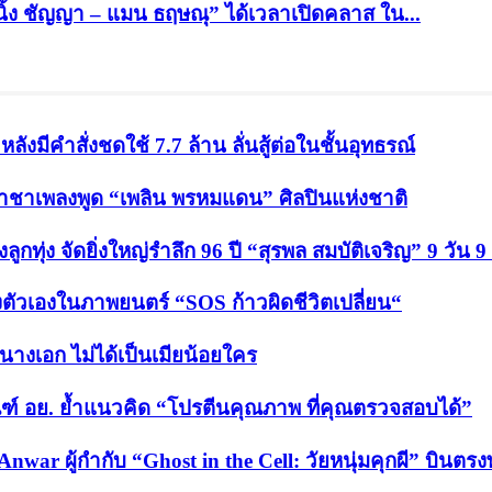
อ “นิ้ง ชัญญา – แมน ธฤษณุ” ได้เวลาเปิดคลาส ใน...
ังมีคำสั่งชดใช้ 7.7 ล้าน ลั่นสู้ต่อในชั้นอุทธรณ์
ปี ราชาเพลงพูด “เพลิน พรหมแดน” ศิลปินแห่งชาติ
กทุ่ง จัดยิ่งใหญ่รำลึก 96 ปี “สุรพล สมบัติเจริญ” 9 วัน 9
งตัวเองในภาพยนตร์ “SOS ก้าวผิดชีวิตเปลี่ยน“
็นนางเอก ไม่ได้เป็นเมียน้อยใคร
ฑ์ อย. ย้ำแนวคิด “โปรตีนคุณภาพ ที่คุณตรวจสอบได้”
Anwar ผู้กำกับ “Ghost in the Cell: วัยหนุ่มคุกผี” บิน