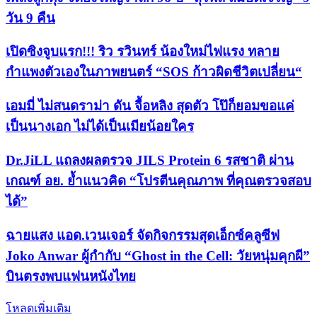
วัน 9 คืน
เปิดซิงจูบแรก!!! ริว รวินทร์ น้องใหม่ไฟแรง ทลาย
กำแพงตัวเองในภาพยนตร์ “SOS ก้าวผิดชีวิตเปลี่ยน“
เอมมี่ ไม่สนดราม่า ดัน จื้อหลิง สุดตัว โป๊ก็ยอมขอแค่
เป็นนางเอก ไม่ได้เป็นเมียน้อยใคร
Dr.JiLL แถลงผลตรวจ JILS Protein 6 รสชาติ ผ่าน
เกณฑ์ อย. ย้ำแนวคิด “โปรตีนคุณภาพ ที่คุณตรวจสอบ
ได้”
ฉายแสง แอด.เวนเจอร์ จัดกิจกรรมสุดเอ็กซ์คลูซีฟ
Joko Anwar ผู้กำกับ “Ghost in the Cell: วัยหนุ่มคุกผี”
บินตรงพบแฟนหนังไทย
โหลดเพิ่มเติม