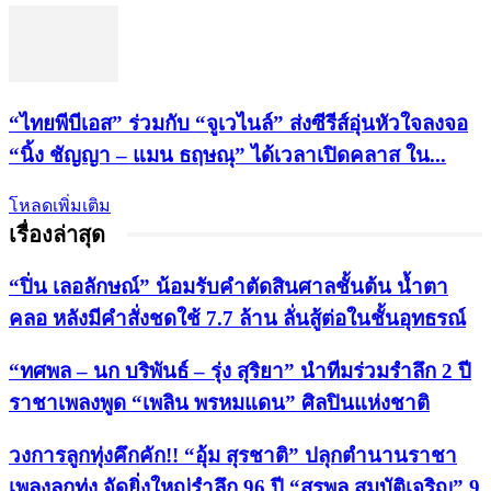
“ไทยพีบีเอส” ร่วมกับ “จูเวไนล์” ส่งซีรีส์อุ่นหัวใจลงจอ
“นิ้ง ชัญญา – แมน ธฤษณุ” ได้เวลาเปิดคลาส ใน...
โหลดเพิ่มเติม
เรื่องล่าสุด
“ปิ่น เลอลักษณ์” น้อมรับคำตัดสินศาลชั้นต้น น้ำตา
คลอ หลังมีคำสั่งชดใช้ 7.7 ล้าน ลั่นสู้ต่อในชั้นอุทธรณ์
“ทศพล – นก บริพันธ์ – รุ่ง สุริยา” นำทีมร่วมรำลึก 2 ปี
ราชาเพลงพูด “เพลิน พรหมแดน” ศิลปินแห่งชาติ
วงการลูกทุ่งคึกคัก!! “อุ้ม สุรชาติ” ปลุกตำนานราชา
เพลงลูกทุ่ง จัดยิ่งใหญ่รำลึก 96 ปี “สุรพล สมบัติเจริญ” 9