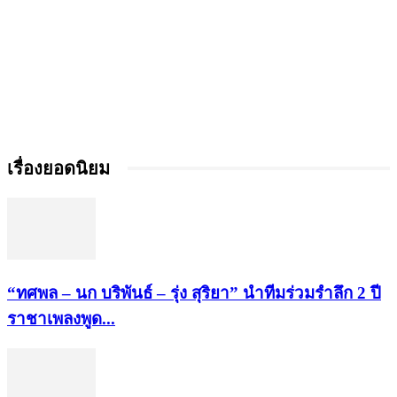
เรื่องยอดนิยม
“ทศพล – นก บริพันธ์ – รุ่ง สุริยา” นำทีมร่วมรำลึก 2 ปี
ราชาเพลงพูด...