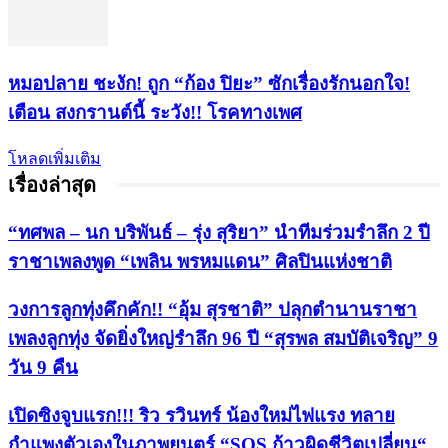
หมอปลาย ชะงัก! ถูก “ก้อง ปิยะ” ซักเรื่องรักนอกใจ!
เตือน สงกรานต์นี้ ระวัง!! โรคทางเพศ
โหลดเพิ่มเติม
เรื่องล่าสุด
“ทศพล – นก บริพันธ์ – รุ่ง สุริยา” นำทีมร่วมรำลึก 2 ปี
ราชาเพลงพูด “เพลิน พรหมแดน” ศิลปินแห่งชาติ
วงการลูกทุ่งคึกคัก!! “อุ้ม สุรชาติ” ปลุกตำนานราชา
เพลงลูกทุ่ง จัดยิ่งใหญ่รำลึก 96 ปี “สุรพล สมบัติเจริญ” 9
วัน 9 คืน
เปิดซิงจูบแรก!!! ริว รวินทร์ น้องใหม่ไฟแรง ทลาย
กำแพงตัวเองในภาพยนตร์ “SOS ก้าวผิดชีวิตเปลี่ยน“