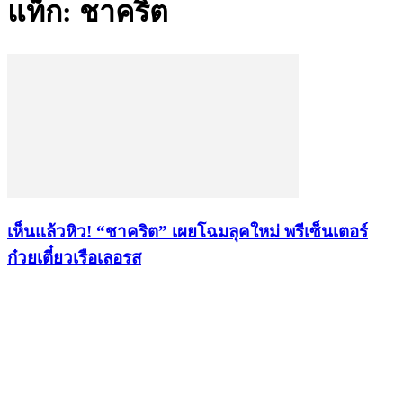
แท็ก: ชาคริต
เห็นแล้วหิว! “ชาคริต” เผยโฉมลุคใหม่ พรีเซ็นเตอร์
ก๋วยเตี๋ยวเรือเลอรส