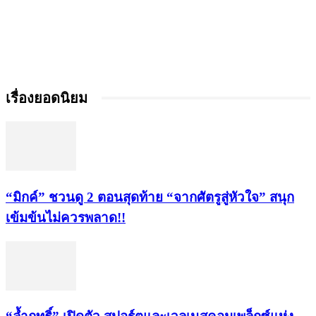
เรื่องยอดนิยม
“มิกค์” ชวนดู 2 ตอนสุดท้าย “จากศัตรูสู่หัวใจ” สนุก
เข้มข้นไม่ควรพลาด!!