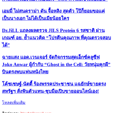
เอมมี่ ไม่สนดราม่า ดัน จื้อหลิง สุดตัว โป๊ก็ยอมขอแค่
เป็นนางเอก ไม่ได้เป็นเมียน้อยใคร
Dr.JiLL แถลงผลตรวจ JILS Protein 6 รสชาติ ผ่าน
เกณฑ์ อย. ย้ำแนวคิด “โปรตีนคุณภาพ ที่คุณตรวจสอบ
ได้”
ฉายแสง แอด.เวนเจอร์ จัดกิจกรรมสุดเอ็กซ์คลูซีฟ
Joko Anwar ผู้กำกับ “Ghost in the Cell: วัยหนุ่มคุกผี”
บินตรงพบแฟนหนังไทย
​โค้ชเชษฐ์-นัตตี้ ร้องพรรคประชาชน แฉยักษ์ขายตรง
สหรัฐฯ สั่งฟันตัวแทน-ชุบมือเปิบขายออนไลน์เอง!
โหลดเพิ่มเติม