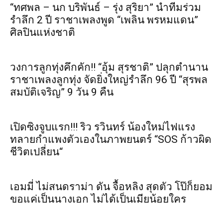
“ทศพล – นก บริพันธ์ – รุ่ง สุริยา” นำทีมร่วม
รำลึก 2 ปี ราชาเพลงพูด “เพลิน พรหมแดน”
ศิลปินแห่งชาติ
วงการลูกทุ่งคึกคัก!! “อุ้ม สุรชาติ” ปลุกตำนาน
ราชาเพลงลูกทุ่ง จัดยิ่งใหญ่รำลึก 96 ปี “สุรพล
สมบัติเจริญ” 9 วัน 9 คืน
เปิดซิงจูบแรก!!! ริว รวินทร์ น้องใหม่ไฟแรง
ทลายกำแพงตัวเองในภาพยนตร์ “SOS ก้าวผิด
ชีวิตเปลี่ยน“
เอมมี่ ไม่สนดราม่า ดัน จื้อหลิง สุดตัว โป๊ก็ยอม
ขอแค่เป็นนางเอก ไม่ได้เป็นเมียน้อยใคร