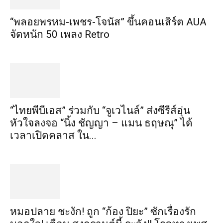
“พลอยพรหม-เพชร-โจนัส” ขึ้นคอนเสิร์ต AUA
จัดหนัก 50 เพลง Retro
“ไทยพีบีเอส” ร่วมกับ “จูเวไนล์” ส่งซีรีส์อุ่น
หัวใจลงจอ “นิ้ง ชัญญา – แมน ธฤษณุ” ได้
เวลาเปิดคลาส ใน...
หมอปลาย ชะงัก! ถูก “ก้อง ปิยะ” ซักเรื่องรัก