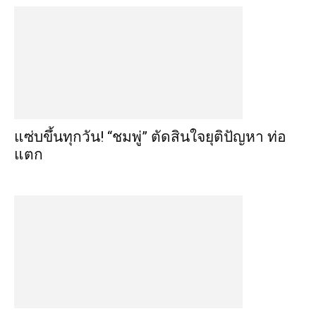
แซ่บขึ้นทุกวัน! “ชมพู่” ตัดสินใจยุติปัญหา ท่อ
แตก