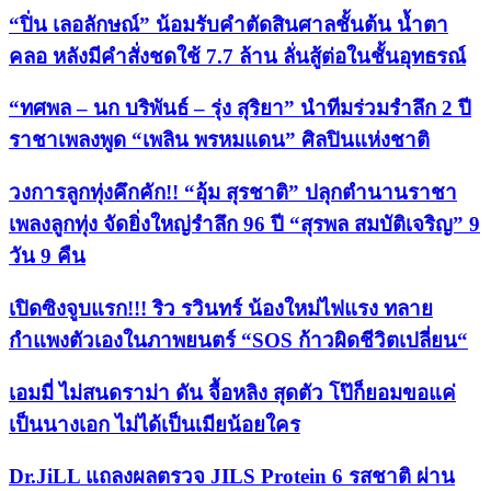
“ปิ่น เลอลักษณ์” น้อมรับคำตัดสินศาลชั้นต้น น้ำตา
คลอ หลังมีคำสั่งชดใช้ 7.7 ล้าน ลั่นสู้ต่อในชั้นอุทธรณ์
“ทศพล – นก บริพันธ์ – รุ่ง สุริยา” นำทีมร่วมรำลึก 2 ปี
ราชาเพลงพูด “เพลิน พรหมแดน” ศิลปินแห่งชาติ
วงการลูกทุ่งคึกคัก!! “อุ้ม สุรชาติ” ปลุกตำนานราชา
เพลงลูกทุ่ง จัดยิ่งใหญ่รำลึก 96 ปี “สุรพล สมบัติเจริญ” 9
วัน 9 คืน
เปิดซิงจูบแรก!!! ริว รวินทร์ น้องใหม่ไฟแรง ทลาย
กำแพงตัวเองในภาพยนตร์ “SOS ก้าวผิดชีวิตเปลี่ยน“
เอมมี่ ไม่สนดราม่า ดัน จื้อหลิง สุดตัว โป๊ก็ยอมขอแค่
เป็นนางเอก ไม่ได้เป็นเมียน้อยใคร
Dr.JiLL แถลงผลตรวจ JILS Protein 6 รสชาติ ผ่าน