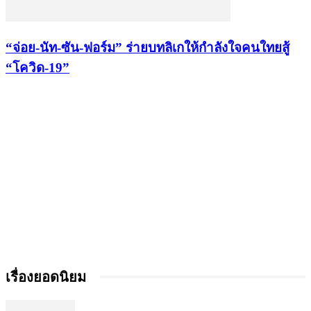
“จ่อย-นัท-ซัน-ฟอร์ม” ร่ายบทลิเกให้กำลังใจคนใทยสู้
“โควิด-19”
เรื่องยอดนิยม