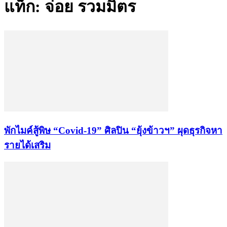
แท็ก: จ่อย รวมมิตร
พักไมค์สู้พิษ “Covid-19” ศิลปิน “ยุ้งข้าวฯ” ผุดธุรกิจหา
รายได้เสริม