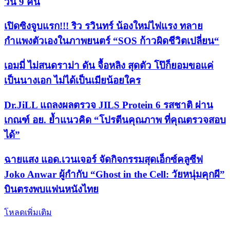
วัน 9 คืน
เปิดซิงจูบแรก!!! ริว รวินทร์ น้องใหม่ไฟแรง ทลาย
กำแพงตัวเองในภาพยนตร์ “SOS ก้าวผิดชีวิตเปลี่ยน“
เอมมี่ ไม่สนดราม่า ดัน จื้อหลิง สุดตัว โป๊ก็ยอมขอแค่
เป็นนางเอก ไม่ได้เป็นเมียน้อยใคร
Dr.JiLL แถลงผลตรวจ JILS Protein 6 รสชาติ ผ่าน
เกณฑ์ อย. ย้ำแนวคิด “โปรตีนคุณภาพ ที่คุณตรวจสอบ
ได้”
ฉายแสง แอด.เวนเจอร์ จัดกิจกรรมสุดเอ็กซ์คลูซีฟ
Joko Anwar ผู้กำกับ “Ghost in the Cell: วัยหนุ่มคุกผี”
บินตรงพบแฟนหนังไทย
โหลดเพิ่มเติม