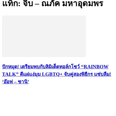
แท็ก: จิ๊บ – ณภัค มหาอุดมพร
ปักหมุด! เตรียมพบกับลิมิเต็ดทอล์กโชว์ “RAINBOW
TALK” ตีแผ่แง่มุม LGBTQ+ จับคู่สองพิธีกร แซ่บลืม!
‘อ๊อฟ – ซานิ’