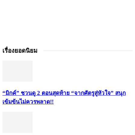
เรื่องยอดนิยม
“มิกค์” ชวนดู 2 ตอนสุดท้าย “จากศัตรูสู่หัวใจ” สนุก
เข้มข้นไม่ควรพลาด!!