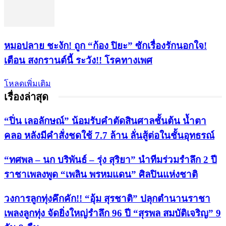
หมอปลาย ชะงัก! ถูก “ก้อง ปิยะ” ซักเรื่องรักนอกใจ!
เตือน สงกรานต์นี้ ระวัง!! โรคทางเพศ
โหลดเพิ่มเติม
เรื่องล่าสุด
“ปิ่น เลอลักษณ์” น้อมรับคำตัดสินศาลชั้นต้น น้ำตา
คลอ หลังมีคำสั่งชดใช้ 7.7 ล้าน ลั่นสู้ต่อในชั้นอุทธรณ์
“ทศพล – นก บริพันธ์ – รุ่ง สุริยา” นำทีมร่วมรำลึก 2 ปี
ราชาเพลงพูด “เพลิน พรหมแดน” ศิลปินแห่งชาติ
วงการลูกทุ่งคึกคัก!! “อุ้ม สุรชาติ” ปลุกตำนานราชา
เพลงลูกทุ่ง จัดยิ่งใหญ่รำลึก 96 ปี “สุรพล สมบัติเจริญ” 9