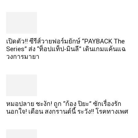
เปิดตัว!! ซีรีส์วายฟอร์มยักษ์ “PAYBACK The
Series” ส่ง “ท็อปแท็ป-มินลี” เดินเกมแค้นแฉ
วงการมายา
หมอปลาย ชะงัก! ถูก “ก้อง ปิยะ” ซักเรื่องรัก
นอกใจ! เตือน สงกรานต์นี้ ระวัง!! โรคทางเพศ