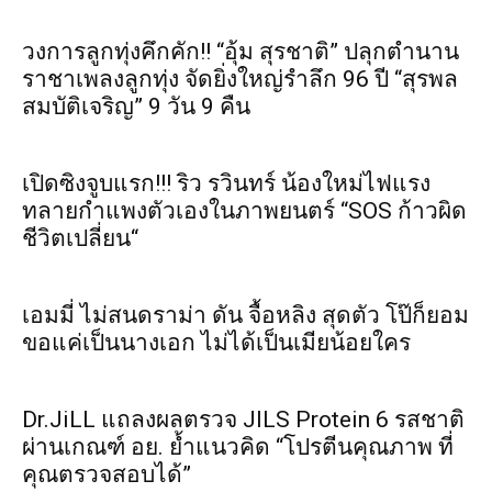
วงการลูกทุ่งคึกคัก!! “อุ้ม สุรชาติ” ปลุกตำนาน
ราชาเพลงลูกทุ่ง จัดยิ่งใหญ่รำลึก 96 ปี “สุรพล
สมบัติเจริญ” 9 วัน 9 คืน
เปิดซิงจูบแรก!!! ริว รวินทร์ น้องใหม่ไฟแรง
ทลายกำแพงตัวเองในภาพยนตร์ “SOS ก้าวผิด
ชีวิตเปลี่ยน“
เอมมี่ ไม่สนดราม่า ดัน จื้อหลิง สุดตัว โป๊ก็ยอม
ขอแค่เป็นนางเอก ไม่ได้เป็นเมียน้อยใคร
Dr.JiLL แถลงผลตรวจ JILS Protein 6 รสชาติ
ผ่านเกณฑ์ อย. ย้ำแนวคิด “โปรตีนคุณภาพ ที่
คุณตรวจสอบได้”