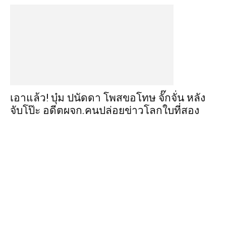
เอาแล้ว! บุ๋ม ปนัดดา โพสขอโทษ จั๊กจั่น หลัง
จับโป๊ะ อดีตผจก.คนปล่อยข่าวโลกใบที่สอง