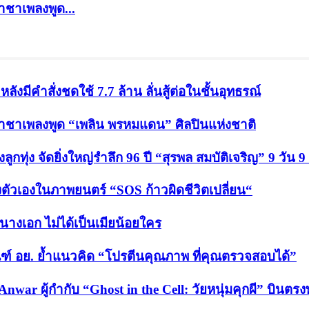
ราชาเพลงพูด...
ังมีคำสั่งชดใช้ 7.7 ล้าน ลั่นสู้ต่อในชั้นอุทธรณ์
ปี ราชาเพลงพูด “เพลิน พรหมแดน” ศิลปินแห่งชาติ
กทุ่ง จัดยิ่งใหญ่รำลึก 96 ปี “สุรพล สมบัติเจริญ” 9 วัน 9
งตัวเองในภาพยนตร์ “SOS ก้าวผิดชีวิตเปลี่ยน“
็นนางเอก ไม่ได้เป็นเมียน้อยใคร
ฑ์ อย. ย้ำแนวคิด “โปรตีนคุณภาพ ที่คุณตรวจสอบได้”
Anwar ผู้กำกับ “Ghost in the Cell: วัยหนุ่มคุกผี” บิน