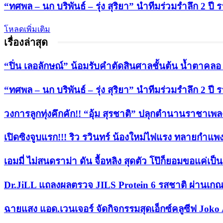
“ทศพล – นก บริพันธ์ – รุ่ง สุริยา” นำทีมร่วมรำลึก 2 ปี 
โหลดเพิ่มเติม
เรื่องล่าสุด
“ปิ่น เลอลักษณ์” น้อมรับคำตัดสินศาลชั้นต้น น้ำตาคลอ หล
“ทศพล – นก บริพันธ์ – รุ่ง สุริยา” นำทีมร่วมรำลึก 2 
วงการลูกทุ่งคึกคัก!! “อุ้ม สุรชาติ” ปลุกตำนานราชาเพลงลู
เปิดซิงจูบแรก!!! ริว รวินทร์ น้องใหม่ไฟแรง ทลายกำแพ
เอมมี่ ไม่สนดราม่า ดัน จื้อหลิง สุดตัว โป๊ก็ยอมขอแค่เป
Dr.JiLL แถลงผลตรวจ JILS Protein 6 รสชาติ ผ่านเกณ
ฉายแสง แอด.เวนเจอร์ จัดกิจกรรมสุดเอ็กซ์คลูซีฟ Joko 