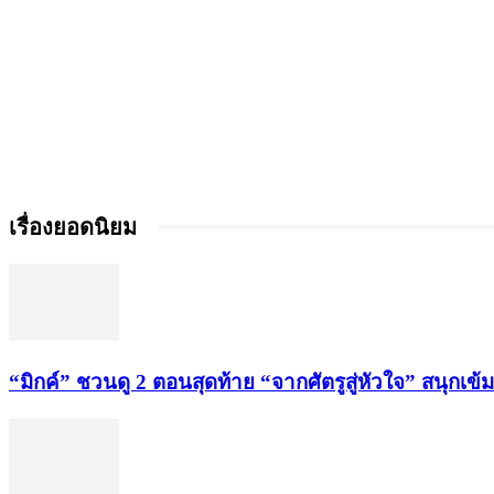
เรื่องยอดนิยม
“มิกค์” ชวนดู 2 ตอนสุดท้าย “จากศัตรูสู่หัวใจ” สนุกเข