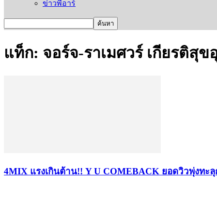
ข่าวพีอาร์
แท็ก: จอร์จ-ราเมศวร์ เกียรติสุข
4MIX แรงเกินต้าน!! Y U COMEBACK ยอดวิวพุ่งทะลุกว