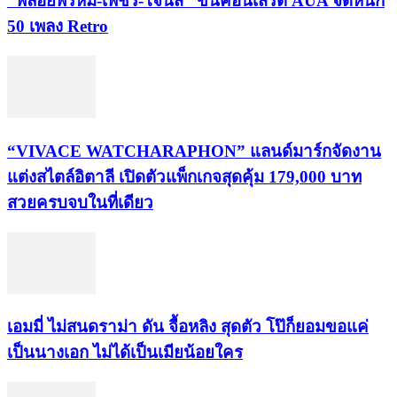
“พลอยพรหม-เพชร-โจนัส” ขึ้นคอนเสิร์ต AUA จัดหนัก
50 เพลง Retro
“VIVACE WATCHARAPHON” แลนด์มาร์กจัดงาน
แต่งสไตล์อิตาลี เปิดตัวแพ็กเกจสุดคุ้ม 179,000 บาท
สวยครบจบในที่เดียว
เอมมี่ ไม่สนดราม่า ดัน จื้อหลิง สุดตัว โป๊ก็ยอมขอแค่
เป็นนางเอก ไม่ได้เป็นเมียน้อยใคร