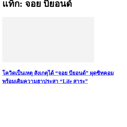
แท็ก: จอย บิยอนด์
โควิดเป็นเหตุ​ สังเกตุได้ “จอย​ บียอนด์” ผุดซิทคอม​
พร้อมเติมความฮาประสา​ “Life​ สาระ”