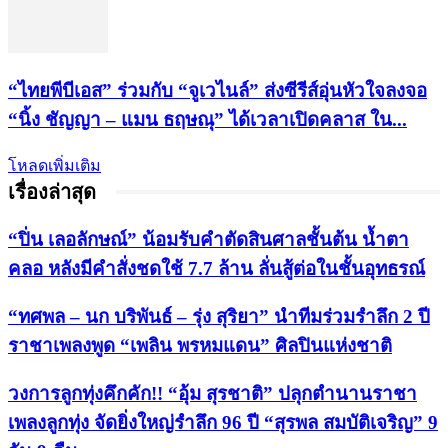
“ไทยพีบีเอส” ร่วมกับ “จูเวไนล์” ส่งซีรีส์อุ่นหัวใจลงจอ
“นิ้ง ชัญญา – แมน ธฤษณุ” ได้เวลาเปิดคลาส ใน...
โหลดเพิ่มเติม
เรื่องล่าสุด
“ปิ่น เลอลักษณ์” น้อมรับคำตัดสินศาลชั้นต้น น้ำตา
คลอ หลังมีคำสั่งชดใช้ 7.7 ล้าน ลั่นสู้ต่อในชั้นอุทธรณ์
“ทศพล – นก บริพันธ์ – รุ่ง สุริยา” นำทีมร่วมรำลึก 2 ปี
ราชาเพลงพูด “เพลิน พรหมแดน” ศิลปินแห่งชาติ
วงการลูกทุ่งคึกคัก!! “อุ้ม สุรชาติ” ปลุกตำนานราชา
เพลงลูกทุ่ง จัดยิ่งใหญ่รำลึก 96 ปี “สุรพล สมบัติเจริญ” 9