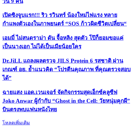
วัน 9 คืน
เปิดซิงจูบแรก!!! ริว รวินทร์ น้องใหม่ไฟแรง ทลาย
กำแพงตัวเองในภาพยนตร์ “SOS ก้าวผิดชีวิตเปลี่ยน“
เอมมี่ ไม่สนดราม่า ดัน จื้อหลิง สุดตัว โป๊ก็ยอมขอแค่
เป็นนางเอก ไม่ได้เป็นเมียน้อยใคร
Dr.JiLL แถลงผลตรวจ JILS Protein 6 รสชาติ ผ่าน
เกณฑ์ อย. ย้ำแนวคิด “โปรตีนคุณภาพ ที่คุณตรวจสอบ
ได้”
ฉายแสง แอด.เวนเจอร์ จัดกิจกรรมสุดเอ็กซ์คลูซีฟ
Joko Anwar ผู้กำกับ “Ghost in the Cell: วัยหนุ่มคุกผี”
บินตรงพบแฟนหนังไทย
โหลดเพิ่มเติม