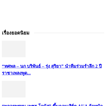
เรื่องยอดนิยม
“ทศพล – นก บริพันธ์ – รุ่ง สุริยา” นำทีมร่วมรำลึก 2 ปี
ราชาเพลงพูด...