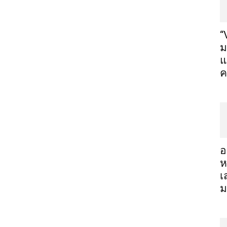
“
ม
แ
ค
อ
ห
เ
ม