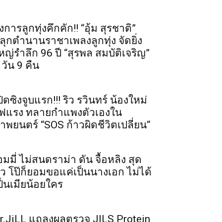
งการลูกทุ่งคึกคัก!! “อุ้ม สุรชาติ”
ลุกตำนานราชาเพลงลูกทุ่ง จัดยิ่ง
หญ่รำลึก 96 ปี “สุรพล สมบัติเจริญ”
 วัน 9 คืน
ปิดซิงจูบแรก!!! ริว รวินทร์ น้องใหม่
ฟแรง ทลายกำแพงตัวเองใน
าพยนตร์ “SOS ก้าวผิดชีวิตเปลี่ยน“
อมมี่ ไม่สนดราม่า ดัน จื้อหลิง สุด
ัว โป๊ก็ยอมขอแค่เป็นนางเอก ไม่ได้
ป็นเมียน้อยใคร
r.JiLL แถลงผลตรวจ JILS Protein