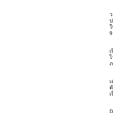
ว
ป
ใ
9
เ
ไ
ภ
เ
ต
เ
D