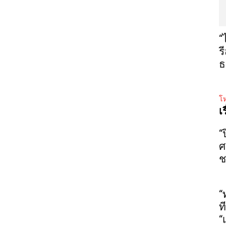
“
ร
ธ
โห
เ
“
ศ
ช
“
ท
“