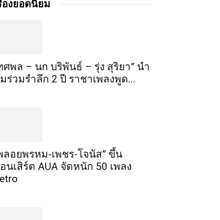
รื่องยอดนิยม
ทศพล – นก บริพันธ์ – รุ่ง สุริยา” นำ
ีมร่วมรำลึก 2 ปี ราชาเพลงพูด...
พลอยพรหม-เพชร-โจนัส” ขึ้น
อนเสิร์ต AUA จัดหนัก 50 เพลง
etro