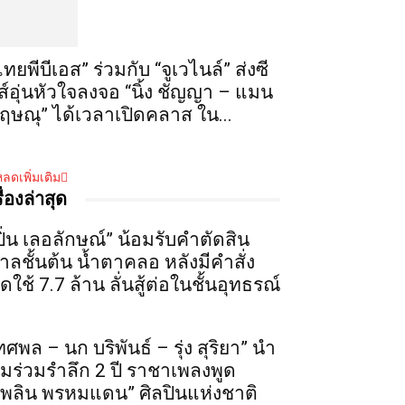
ไทยพีบีเอส” ร่วมกับ “จูเวไนล์” ส่งซี
ีส์อุ่นหัวใจลงจอ “นิ้ง ชัญญา – แมน
ฤษณุ” ได้เวลาเปิดคลาส ใน...
ลดเพิ่มเติม
รื่องล่าสุด
ปิ่น เลอลักษณ์” น้อมรับคำตัดสิน
าลชั้นต้น น้ำตาคลอ หลังมีคำสั่ง
ดใช้ 7.7 ล้าน ลั่นสู้ต่อในชั้นอุทธรณ์
ทศพล – นก บริพันธ์ – รุ่ง สุริยา” นำ
ีมร่วมรำลึก 2 ปี ราชาเพลงพูด
เพลิน พรหมแดน” ศิลปินแห่งชาติ