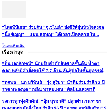
“ไทยพีบีเอส” ร่วมกับ “จูเวไนล์” ส่งซีรีส์อุ่นหัวใจลงจอ
“นิ้ง ชัญญา – แมน ธฤษณุ” ได้เวลาเปิดคลาส ใน...
โหลดเพิ่มเติม
เรื่องล่าสุด
“ปิ่น เลอลักษณ์” น้อมรับคำตัดสินศาลชั้นต้น น้ำตา
คลอ หลังมีคำสั่งชดใช้ 7.7 ล้าน ลั่นสู้ต่อในชั้นอุทธรณ์
“ทศพล – นก บริพันธ์ – รุ่ง สุริยา” นำทีมร่วมรำลึก 2 ปี
ราชาเพลงพูด “เพลิน พรหมแดน” ศิลปินแห่งชาติ
วงการลูกทุ่งคึกคัก!! “อุ้ม สุรชาติ” ปลุกตำนานราชา
เพลงลูกทุ่ง จัดยิ่งใหญ่รำลึก 96 ปี “สุรพล สมบัติเจริญ” 9