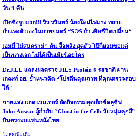
วัน 9 คืน
เปิดซิงจูบแรก!!! ริว รวินทร์ น้องใหม่ไฟแรง ทลาย
กำแพงตัวเองในภาพยนตร์ “SOS ก้าวผิดชีวิตเปลี่ยน“
เอมมี่ ไม่สนดราม่า ดัน จื้อหลิง สุดตัว โป๊ก็ยอมขอแค่
เป็นนางเอก ไม่ได้เป็นเมียน้อยใคร
Dr.JiLL แถลงผลตรวจ JILS Protein 6 รสชาติ ผ่าน
เกณฑ์ อย. ย้ำแนวคิด “โปรตีนคุณภาพ ที่คุณตรวจสอบ
ได้”
ฉายแสง แอด.เวนเจอร์ จัดกิจกรรมสุดเอ็กซ์คลูซีฟ
Joko Anwar ผู้กำกับ “Ghost in the Cell: วัยหนุ่มคุกผี”
บินตรงพบแฟนหนังไทย
โหลดเพิ่มเติม