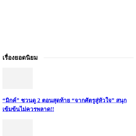
เรื่องยอดนิยม
“มิกค์” ชวนดู 2 ตอนสุดท้าย “จากศัตรูสู่หัวใจ” สนุก
เข้มข้นไม่ควรพลาด!!