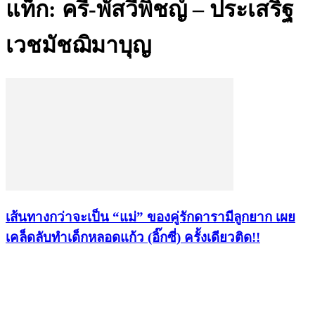
แท็ก: ครี-พัสวีพิชญ์ – ประเสริฐ
เวชมัชฌิมาบุญ
เส้นทางกว่าจะเป็น “แม่” ของคู่รักดารามีลูกยาก เผย
เคล็ดลับทำเด็กหลอดแก้ว (อิ๊กซี่) ครั้งเดียวติด!!