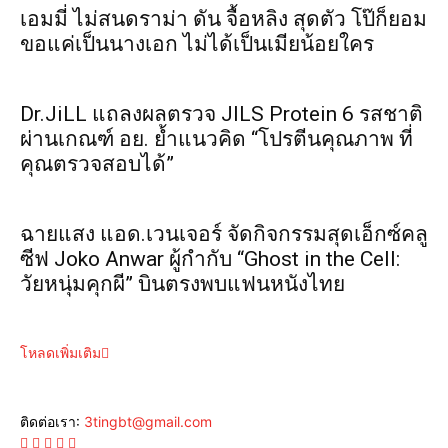
เอมมี่ ไม่สนดราม่า ดัน จื้อหลิง สุดตัว โป๊ก็ยอม
ขอแค่เป็นนางเอก ไม่ได้เป็นเมียน้อยใคร
Dr.JiLL แถลงผลตรวจ JILS Protein 6 รสชาติ
ผ่านเกณฑ์ อย. ย้ำแนวคิด “โปรตีนคุณภาพ ที่
คุณตรวจสอบได้”
ฉายแสง แอด.เวนเจอร์ จัดกิจกรรมสุดเอ็กซ์คลู
ซีฟ Joko Anwar ผู้กำกับ “Ghost in the Cell:
วัยหนุ่มคุกผี” บินตรงพบแฟนหนังไทย
โหลดเพิ่มเติม
ติดต่อเรา:
3tingbt@gmail.com