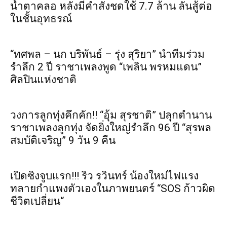
น้ำตาคลอ หลังมีคำสั่งชดใช้ 7.7 ล้าน ลั่นสู้ต่อ
ในชั้นอุทธรณ์
“ทศพล – นก บริพันธ์ – รุ่ง สุริยา” นำทีมร่วม
รำลึก 2 ปี ราชาเพลงพูด “เพลิน พรหมแดน”
ศิลปินแห่งชาติ
วงการลูกทุ่งคึกคัก!! “อุ้ม สุรชาติ” ปลุกตำนาน
ราชาเพลงลูกทุ่ง จัดยิ่งใหญ่รำลึก 96 ปี “สุรพล
สมบัติเจริญ” 9 วัน 9 คืน
เปิดซิงจูบแรก!!! ริว รวินทร์ น้องใหม่ไฟแรง
ทลายกำแพงตัวเองในภาพยนตร์ “SOS ก้าวผิด
ชีวิตเปลี่ยน“