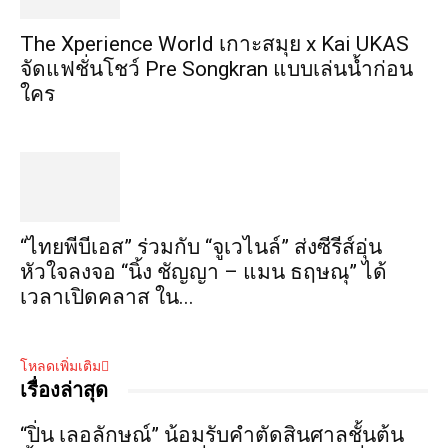
​The Xperience World เกาะสมุย x Kai UKAS
จัดแฟชั่นโชว์ Pre Songkran แบบเล่นน้ำก่อน
ใคร
“ไทยพีบีเอส” ร่วมกับ “จูเวไนล์” ส่งซีรีส์อุ่น
หัวใจลงจอ “นิ้ง ชัญญา – แมน ธฤษณุ” ได้
เวลาเปิดคลาส ใน...
โหลดเพิ่มเติม
เรื่องล่าสุด
“ปิ่น เลอลักษณ์” น้อมรับคำตัดสินศาลชั้นต้น