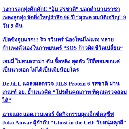
วงการลูกทุ่งคึกคัก!! “อุ้ม สุรชาติ” ปลุกตำนานราชา
เพลงลูกทุ่ง จัดยิ่งใหญ่รำลึก 96 ปี “สุรพล สมบัติเจริญ” 9
วัน 9 คืน
เปิดซิงจูบแรก!!! ริว รวินทร์ น้องใหม่ไฟแรง ทลาย
กำแพงตัวเองในภาพยนตร์ “SOS ก้าวผิดชีวิตเปลี่ยน“
เอมมี่ ไม่สนดราม่า ดัน จื้อหลิง สุดตัว โป๊ก็ยอมขอแค่
เป็นนางเอก ไม่ได้เป็นเมียน้อยใคร
Dr.JiLL แถลงผลตรวจ JILS Protein 6 รสชาติ ผ่าน
เกณฑ์ อย. ย้ำแนวคิด “โปรตีนคุณภาพ ที่คุณตรวจสอบ
ได้”
ฉายแสง แอด.เวนเจอร์ จัดกิจกรรมสุดเอ็กซ์คลูซีฟ
Joko Anwar ผู้กำกับ “Ghost in the Cell: วัยหนุ่มคุกผี”