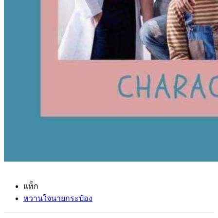
แท็ก
หวานใจนายกระป๋อง