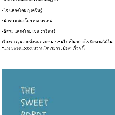
•
โจ
แสดงโดย
กุ
เดชิษฐ์
•
นักรบ
แสดงโดย
เบส
นรเทพ
•
อิสระ
แสดงโดย
เซน
ธารินทร์
เรื่องราววุ่นวายทั้งหมดจะจบลงเช่นไร
เป็นอย่างไร
ติดตามได้ใน
“The Sweet Robot
หวานใจนายกระป๋อง
”
เร็วๆ
นี้