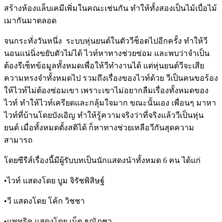
สร้างห้องแล็บเคมีเพิ่มในคณะเช่นกัน
ทำให้ทั้งสองเป็นไม้เบื่อไม้
เมากันมาตลอด
จนกระทั่งวันหนึ่ง
ระบบหุ่นยนต์ในตัววีช็อตไปอีกครั้ง
ทำให้วี
นอนแน่นิ่งขยับตัวไม่ได้
ไวท์หาทางช่วยซ่อม
และพบว่าจำเป็น
ต้องรีเซ็ทข้อมูลทั้งหมดเพื่อให้วีทำงานได้
แต่หุ่นยนต์วีจะเสีย
ความทรงจำทั้งหมดไป
รวมถึงเรื่องของไวท์ด้วย
วีเป็นคนขอร้อง
ให้ไวท์ไม่ต้องซ่อมเขา
เพราะเขาไม่อยากลืมเรื่องทั้งหมดของ
ไวท์
ทำให้ไวท์เครียดและกลุ้มใจมาก
ขณะนั้นเอง
เพื่อนๆ
มาหา
ไวท์ที่บ้านโดยบังเอิญ
ทำให้รู้ความจริงว่าที่จริงแล้ววีเป็นหุ่น
ยนต์
เมื่อทั้งหมดตั้งสติได้
ก็หาทางช่วยเหลือวีกันสุดความ
สามารถ
โดยซีรีส์เรื่องนี้มีผู้รับบทเป็นนักแสดงนำทั้งหมด
6
คน
ได้แก่
•
ไวท์
แสดงโดย
บูม
จิรัชพิสิษฐ์
•
วี
แสดงโดย
โค้ก
วิชชา
•
แพทริค
แสดงโดย
เน็ต
ธณัฏชา