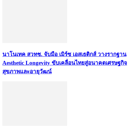
นาโนเทค สวทช. จับมือ เมิร์ซ เอสเธติกส์ วางรากฐาน
Aesthetic Longevity ขับเคลื่อนไทยสู่อนาคตเศรษฐกิจ
สุขภาพและอายุวัฒน์