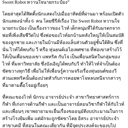
Sweet Robot
หวานใจนายกระป๋อง
”
โดยล่าสุดได้ฟิตติ้งนักแสดงไปเมื่ออาทิตย์ที่ผ่านมา
พร้อมเปิดตัว
นักแสดงนำทั้ง
6
คน
โดยซีรีส์เรื่อง
The Sweet Robot
หวานใจ
นายกระป๋อง
เป็นเรื่องราวของ
ไวท์
เด็กหนุ่มที่ได้รับมรดกจาก
พ่อที่เพิ่งเสียชีวิตไป
ซึ่งพ่อของไวท์ยกบ้านหลังใหญ่ให้เป็นสมบัติ
ของลูกชาย
และภายในบ้านมีห้องแล็บส่วนตัวอยู่ชั้นใต้ดิน
ซึ่งที่
นั่น
ไวท์ได้พบกับ
วี
หรือ
หุ่นยนต์เอไอเพศชาย
ที่พ่อเขาสร้างไว้
ให้เป็นเพื่อนของเขา
แพทริค
กับโจ
เป็นเพื่อนสนิทในกลุ่มของ
ไวท์
ที่มหาวิทยาลัย
ซึ่งบังเอิญได้พบกับวี
ทำให้ไวท์จำเป็นต้อง
ขัดขวางทุกวิธี
เพื่อไม่ให้เพื่อนรู้ความจริงเรื่องหุ่นยนต์ของวี
ส่วนแพทริคนั้นต้องปวดหัวกับการคอยพาโจหลบหนีจากสาวๆ
ที่มาตามตื๊อโจอยู่เรื่อยๆ
ที่คณะของไวท์
นักรบ
อาจารย์ประจำ
สาขาวิทยาศาสตร์การ
กีฬา
ที่เก่งกาจด้านกีฬา
และเป็นอาจารย์สอนวิชากีฬาให้กับไวท์
และเพื่อนๆ
เขาพยายามจะยื่นเรื่องขออนุมัติงบประมาณในการ
สร้างโรงยิมเพิ่ม
แต่มักจะถูกขัดขาโดย
อิสระ
อาจารย์ประจำ
สาขาเคมี
ที่สอนในคณะเดียวกัน
ที่มีจุดประสงค์จะของบไป