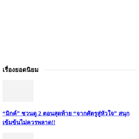
เรื่องยอดนิยม
“มิกค์” ชวนดู 2 ตอนสุดท้าย “จากศัตรูสู่หัวใจ” สนุก
เข้มข้นไม่ควรพลาด!!