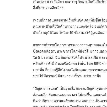
เป็นเวลา และยังมีภาวะเศรษฐกิจมาเป็นตัวบีบรัด ใ
สิ่งที่ยากจะหลีกเลี่ยง
เทรนด์การดูแลสุขภาพเริ่มเห็นชัดเจนเพิ่มขึ้นเร
คุณภาพชีวิตทั้งในด้านร่างกายและจิตใจ จนเกิด
เกิดโรคอุบัติใหม่ โควิด-
19
ซึ่งส่งผลให้ผู้คนหั
จากการสำรวจโดยกระทรวงสาธารณสุข พบคน
ซึ่งสอดคล้องกับประชากรโลกที่มีชั่วโมงการนอนหล
ใน
5
ประเทศ จีน ฮ่องกง สิงค์โปร์ มาเลเซีย แ
หลับเพียง
6
ชั่วโมงหรือน้อยกว่านั้น โดย
55%
ขอ
มากขึ้น อีกส่วนรู้สึกไม่พอใจกับคุณภาพการนอ
ช่วยให้มีอารมณ์ดีและกระปรี้กระเปร่ามากขึ้น
“ปัญหาการนอน” เป็นจุดเริ่มต้นของปัญหาสุขภา
อ่อนเพลีย ง่วงนอนตลอดเวลา ไม่สดชื่น และคนส
คิดว่าเกิดจากความเครียดสะสม จนกลายเป็นคว