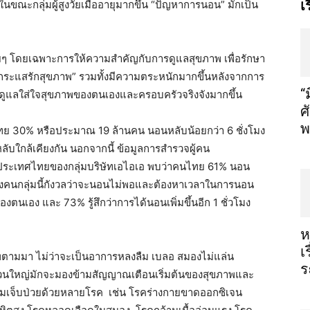
เ
นขณะกลุ่มผู้สูงวัยเมื่ออายุมากขึ้น “ปัญหาการนอน” มักเป็น
ื่อยๆ โดยเฉพาะการให้ความสำคัญกับการดูแลสุขภาพ เพื่อรักษา
“กระแสรักสุขภาพ” รวมทั้งมีความตระหนักมากขึ้นหลังจากการ
“
นมาดูแลใส่ใจสุขภาพของตนเองและครอบครัวจริงจังมากขึ้น
ศ
พ
ไทย
30%
หรือประมาณ
19
ล้านคน นอนหลับน้อยกว่า
6
ชั่งโมง
ับใกล้เคียงกัน นอกจากนี้ ข้อมูลการสำรวจผู้คน
ละประเทศไทยของกลุ่มบริษัทเอไอเอ พบว่าคนไทย
61%
นอน
งคนกลุ่มนี้กังวลว่าจะนอนไม่พอและต้องหาเวลาในการนอน
นของตนเอง และ
73%
รู้สึกว่าการได้นอนเพิ่มขึ้นอีก
1
ชั่วโมง
ห
เ
พตามมา ไม่ว่าจะเป็นอาการหลงลืม เบลอ สมองไม่แล่น
ร
่วนใหญ่มักจะมองข้ามสัญญาณเตือนเริ่มต้นของสุขภาพ
และ
ามเจ็บป่วยด้วยหลายโรค
เช่น โรคร่างกายขาดออกซิเจน