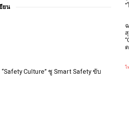
“
เขียน
ฉ
ส
“
ต
โห
“Safety Culture” ชู Smart Safety ขับ