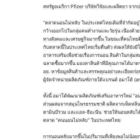
สหรัฐอเมริกา
Pfizer
บริษัทวิจัยและผลิตยา จากป
“ตลาดนอนไม่หลับ ในประเทศไทยเดิมที่จำกัดอยู่ในกล
กว้างออกไปในกลุ่มคนทำงานและวัยรุ่น เนื่องด้วยส
ทางสังคมและเศรษฐกิจมากขึ้น ในขณะที่คนไทยต
กับตลาดนี้ในประเทศไทยเริ่มตื่นตัว ส่งผลให้ยั
อาหารเสริมเพื่อช่วยเรื่องการนอน สินค้าในกลุ
ฉลาดซื้อมากขึ้น มองหาสินค้าที่มีคุณภาพได้มาตร
อย. หาข้อมูลสินค้าและสรรพคุณอย่างละเอียดก่อน
ผู้จัดจำหน่ายผลิตภัณฑ์ภายใต้แบรนด์
อมาโด้ (
a
ทั้งนี้ อมาโด้พัฒนาผลิตภัณฑ์เสริมอาหารใหม่
“
อม
ส่วนผสมจากสมุนไพรธรรมชาติ
ผลิตจากเห็ดหลิน
ตามินบีรวม และแอล-ธีอะนีน
ช่วยให้นอนหลับได้
ต
ลาด “คนนอนไม่หลับ” ในประเทศไทย
การนอนหลับมากขึ้นในปริมาณที่เพียงพอไม่น้อย