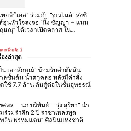
ไทยพีบีเอส” ร่วมกับ “จูเวไนล์” ส่งซี
ีส์อุ่นหัวใจลงจอ “นิ้ง ชัญญา – แมน
ฤษณุ” ได้เวลาเปิดคลาส ใน...
ลดเพิ่มเติม
รื่องล่าสุด
ปิ่น เลอลักษณ์” น้อมรับคำตัดสิน
าลชั้นต้น น้ำตาคลอ หลังมีคำสั่ง
ดใช้ 7.7 ล้าน ลั่นสู้ต่อในชั้นอุทธรณ์
ทศพล – นก บริพันธ์ – รุ่ง สุริยา” นำ
ีมร่วมรำลึก 2 ปี ราชาเพลงพูด
เพลิน พรหมแดน” ศิลปินแห่งชาติ