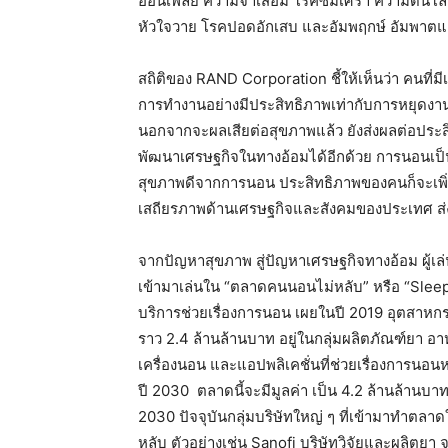
อ่อนเพลีย ความจำเสื่อม โรคซึมเศร้า ความดันโ
หัวใจวาย โรคปอดอักเสบ และอัมพฤกษ์ อัมพา
สถิติของ
RAND Corporation
ชี้ให้เห็นว่า คนท
การทำงานอย่างมีประสิทธิภาพเท่ากับการหยุดงา
นอกจากจะผลเสียต่อสุขภาพแล้ว ยังส่งผลต่อประ
พัฒนาเศรษฐกิจในทางอ้อมได้อีกด้วย การนอนเป็
สุขภาพดีจากการนอน ประสิทธิภาพของคนก็จะเพิ่ม
เสถียรภาพด้านเศรษฐกิจและสังคมของประเทศ ส่งผ
จากปัญหาสุขภาพ สู่ปัญหาเศรษฐกิจทางอ้อม ผู
เข้ามาเล่นใน “ตลาดคนนอนไม่หลับ” หรือ “
Slee
บริการช่วยเรื่องการนอน เผยในปี
2019
อุตสาหกร
ราว
2.4
ล้านล้านบาท อยู่ใน
กลุ่มผลิตภัณฑ์ยา อาหา
เครื่องนอน และแอปพลิเคชั่นที่ช่วยเรื่องการนอนหลั
ปี
2030
ตลาดนี้จะมีมูลค่า เป็น
4.2
ล้านล้านบาท
2030
ปัจจุบันกลุ่มบริษัทใหญ่ ๆ ที่เข้ามาทำตลา
หลับ ตัวอย่างเช่น
Sanofi
บริษัทวิจัยและผลิตยา 