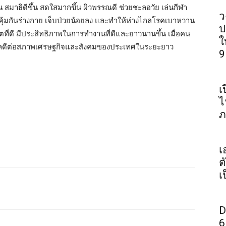
 สมาธิดีขึ้น สดใสมากขึ้น ผิวพรรณดี ช่วยชะลอวัย เล่นกีฬา
ว
มิคุ้มกันร่างกาย เจ็บป่วยน้อยลง และทำให้ห่างไกลโรคเบาหวาน
ป
ตที่ดี มีประสิทธิภาพในการทำงานที่ดีและยาวนานขึ้น เมื่อคน
ใ
ส่งผลดีต่อสภาพเศรษฐกิจและสังคมของประเทศในระยะยาว
9
เ
ไ
ภ
เ
ต
เ
D
6