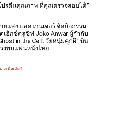
โปรตีนคุณภาพ ที่คุณตรวจสอบได้”
ายแสง แอด.เวนเจอร์ จัดกิจกรรม
ุดเอ็กซ์คลูซีฟ Joko Anwar ผู้กำกับ
Ghost in the Cell: วัยหนุ่มคุกผี” บิน
รงพบแฟนหนังไทย
ลดเพิ่มเติม