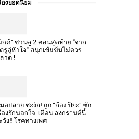
รื่องยอดนิยม
มิกค์” ชวนดู 2 ตอนสุดท้าย “จาก
ัตรูสู่หัวใจ” สนุกเข้มข้นไม่ควร
ลาด!!
มอปลาย ชะงัก! ถูก “ก้อง ปิยะ” ซัก
รื่องรักนอกใจ! เตือน สงกรานต์นี้
ะวัง!! โรคทางเพศ