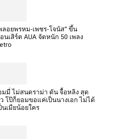
พลอยพรหม-เพชร-โจนัส” ขึ้น
อนเสิร์ต AUA จัดหนัก 50 เพลง
etro
อมมี่ ไม่สนดราม่า ดัน จื้อหลิง สุด
ัว โป๊ก็ยอมขอแค่เป็นนางเอก ไม่ได้
ป็นเมียน้อยใคร