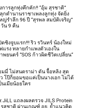
งการลูกทุ่งคึกคัก!! “อุ้ม สุรชาติ”
ลุกตำนานราชาเพลงลูกทุ่ง จัดยิ่ง
หญ่รำลึก 96 ปี “สุรพล สมบัติเจริญ”
 วัน 9 คืน
ปิดซิงจูบแรก!!! ริว รวินทร์ น้องใหม่
ฟแรง ทลายกำแพงตัวเองใน
าพยนตร์ “SOS ก้าวผิดชีวิตเปลี่ยน“
อมมี่ ไม่สนดราม่า ดัน จื้อหลิง สุด
ัว โป๊ก็ยอมขอแค่เป็นนางเอก ไม่ได้
ป็นเมียน้อยใคร
r.JiLL แถลงผลตรวจ JILS Protein
 รสชาติ ผ่านเกณฑ์ อย. ย้ำแนวคิด