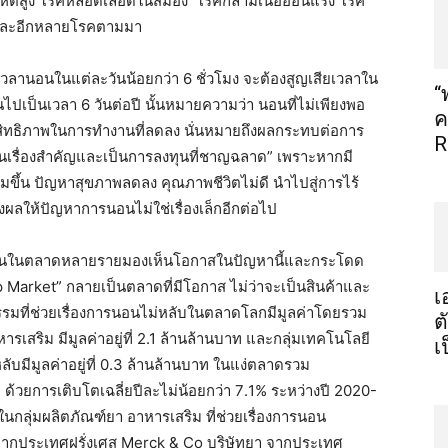
ลหิตสูง โรคหลอดเลือดในสมอง โรคกล้ามเนื้ออ่อนแรง โรค
ตและอีกหลายโรคตามมา
ี่มีเวลานอนในแต่ละวันน้อยกว่า
6
ชั่วโมง จะต้องสูญเสียเวลาใน
“
นไปเป็นเวลา
6
วันต่อปี นั้นหมายความว่า นอนที่ไม่เพียงพอ
ค
สิทธิภาพในการทำงานที่ลดลง นั่นหมายถึงผลกระทบต่อการ
R
นเรื่องสำคัญและเป็นการลงทุนที่ชาญฉลาด
”
เพราะหากมี
ขึ้น ปัญหาสุขภาพลดลง คุณภาพชีวิตไม่ดี นำไปสู่การไร้
ลให้ปัญหาการนอนไม่ใช่เรื่องเล็กอีกต่อไป
้เล่นในตลาดหลายรายมองเห็นโอกาสในปัญหานี้และกระโดด
p Market
” กลายเป็นตลาดที่มีโอกาส ไม่ว่าจะเป็นสินค้าและ
เ
รมที่ช่วยเรื่องการนอนไม่หลับในตลาดโลกมีมูลค่าโดยรวม
ต
รเสริม มีมูลค่าอยู่ที่
2.1
ล้านล้านบาท และกลุ่มเทคโนโลยี
เ
บมีมูลค่าอยู่ที่
0.3
ล้านล้านบาท ในแง่ตลาดรวม
 ด้วยการเติบโตเฉลี่ยปีละไม่น้อยกว่า
7
.
1%
ระหว่างปี
2020-
ดในกลุ่มผลิตภัณฑ์ยา อาหารเสริม ที่ช่วยเรื่องการนอน
จากประเทศฝรั่งเศส
Merck & Co
บริษัทยา จากประเทศ