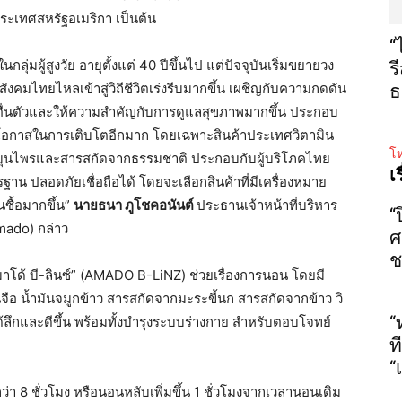
ระเทศสหรัฐอเมริกา เป็นต้น
“
ุ่มผู้สูงวัย อายุตั้งแต่
40
ปีขึ้นไป แต่ปัจจุบันเริ่มขยายวง
ร
ังคมไทยไหลเข้าสู่วิถีชีวิตเร่งรีบมากขึ้น เผชิญกับความกดดัน
ธ
ื่นตัวและให้ความสำคัญกับการดูแลสุขภาพมากขึ้น ประกอบ
งมีโอกาสในการเติบโตอีกมาก โดยเฉพาะสินค้าประเทศวิตามิน
โห
่มสมุนไพรและสารสกัดจากธรรมชาติ ประกอบกับผู้บริโภคไทย
เ
ฐาน ปลอดภัยเชื่อถือได้ โดยจะเลือกสินค้าที่มีเครื่องหมาย
ซื้อมากขึ้น”
นายธนา ภูโชคอนันต์
ประธานเจ้าหน้าที่บริหาร
“
mado)
กล่าว
ศ
ช
าโด้ บี-ลินซ์
” (AMADO B-LiNZ
)
ช่วยเรื่องการนอน โดยมี
จือ น้ำมันจมูกข้าว สารสกัดจากมะระขี้นก สารสกัดจากข้าว วิ
“
ลึกและดีขึ้น พร้อมทั้งบำรุงระบบร่างกาย สำหรับตอบโจทย์
ท
“
กว่า
8
ชั่วโมง หรือนอนหลับเพิ่มขึ้น
1
ชั่วโมงจากเวลานอนเดิม