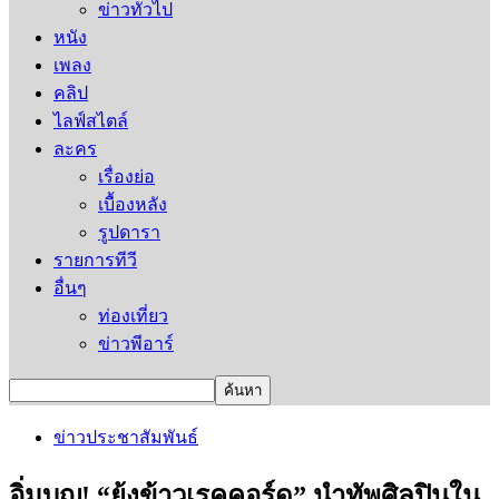
ข่าวทั่วไป
หนัง
เพลง
คลิป
ไลฟ์สไตล์
ละคร
เรื่องย่อ
เบื้องหลัง
รูปดารา
รายการทีวี
อื่นๆ
ท่องเที่ยว
ข่าวพีอาร์
ข่าวประชาสัมพันธ์
อิ่มบุญ! “ยุ้งข้าวเรคคอร์ด” นำทัพศิลปินใน