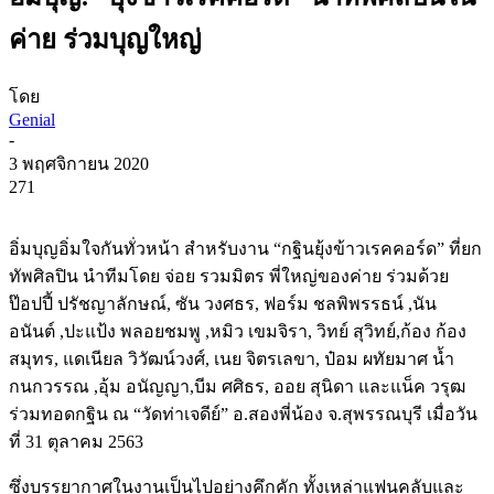
ค่าย ร่วมบุญใหญ่
โดย
Genial
-
3 พฤศจิกายน 2020
271
อิ่มบุญอิ่มใจกันทั่วหน้า สำหรับงาน “กฐินยุ้งข้าวเรคคอร์ด” ที่ยก
ทัพศิลปิน นำทีมโดย จ่อย รวมมิตร พี่ใหญ่ของค่าย ร่วมด้วย
ป๊อปปี้ ปรัชญาลักษณ์, ซัน วงศธร, ฟอร์ม ชลพิพรรธน์ ,นัน
อนันต์ ,ปะแป้ง พลอยชมพู ,หมิว เขมจิรา, วิทย์ สุวิทย์,ก้อง ก้อง
สมุทร, แดเนียล วิวัฒน์วงศ์, เนย จิตรเลขา, ป๋อม ผทัยมาศ น้ำ
กนกวรรณ ,อุ้ม อนัญญา,บีม ศศิธร, ออย สุนิดา และแน็ค วรุฒ
ร่วมทอดกฐิน ณ “วัดท่าเจดีย์” อ.สองพี่น้อง จ.สุพรรณบุรี เมื่อวัน
ที่ 31 ตุลาคม 2563
ซึ่งบรรยากาศในงานเป็นไปอย่างคึกคัก ทั้งเหล่าแฟนคลับและ