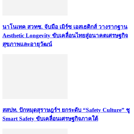
นาโนเทค สวทช. จับมือ เมิร์ซ เอสเธติกส์ วางรากฐาน
Aesthetic Longevity ขับเคลื่อนไทยสู่อนาคตเศรษฐกิจ
สุขภาพและอายุวัฒน์
สสปท. ปักหมุดสุราษฎร์ฯ ยกระดับ “Safety Culture” ชู
Smart Safety ขับเคลื่อนเศรษฐกิจภาคใต้