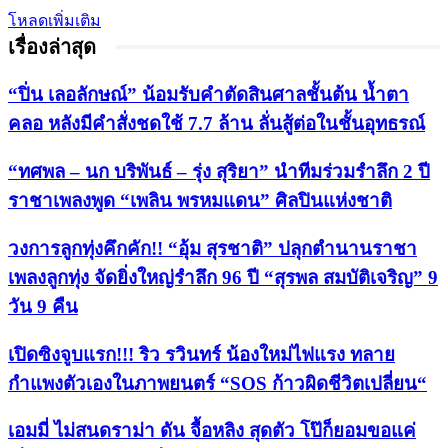
โหลดเพิ่มเติม
เรื่องล่าสุด
“ปิ่น เลอลักษณ์” น้อมรับคำตัดสินศาลชั้นต้น น้ำตา
คลอ หลังมีคำสั่งชดใช้ 7.7 ล้าน ลั่นสู้ต่อในชั้นอุทธรณ์
“ทศพล – นก บริพันธ์ – รุ่ง สุริยา” นำทีมร่วมรำลึก 2 ปี
ราชาเพลงพูด “เพลิน พรหมแดน” ศิลปินแห่งชาติ
วงการลูกทุ่งคึกคัก!! “อุ้ม สุรชาติ” ปลุกตำนานราชา
เพลงลูกทุ่ง จัดยิ่งใหญ่รำลึก 96 ปี “สุรพล สมบัติเจริญ” 9
วัน 9 คืน
เปิดซิงจูบแรก!!! ริว รวินทร์ น้องใหม่ไฟแรง ทลาย
กำแพงตัวเองในภาพยนตร์ “SOS ก้าวผิดชีวิตเปลี่ยน“
เอมมี่ ไม่สนดราม่า ดัน จื้อหลิง สุดตัว โป๊ก็ยอมขอแค่