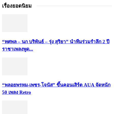
เรื่องยอดนิยม
“ทศพล – นก บริพันธ์ – รุ่ง สุริยา” นำทีมร่วมรำลึก 2 ปี
ราชาเพลงพูด...
“พลอยพรหม-เพชร-โจนัส” ขึ้นคอนเสิร์ต AUA จัดหนัก
50 เพลง Retro