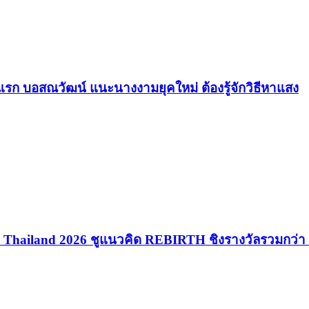
รก บอสณวัฒน์ แนะนางงามยุคใหม่ ต้องรู้จักวิธีหาแสง
rth Thailand 2026 ชูแนวคิด REBIRTH ชิงรางวัลรวมกว่า