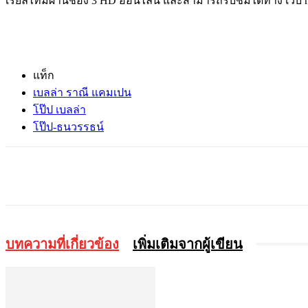
เรียลไทม์ผ่านช่อง
3 HD
ออนไลน์
และสามารถรับชมได้ทาง
เว็บ
h
แท็ก
เบลล่า ราณี แคมเปน
โป๊ป เบลล่า
โป๊ป-ธนวรรธน์
แบ่งปัน
บทความที่เกี่ยวข้อง
เพิ่มเติมจากผู้เขียน