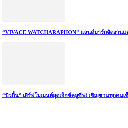
“VIVACE WATCHARAPHON” แลนด์มาร์กจัดงานแต่งสไตล์
“บิวกิ้น” เสิร์ฟโมเมนต์สุดเอ็กซ์คลูซีฟ! เชิญชวนทุกค