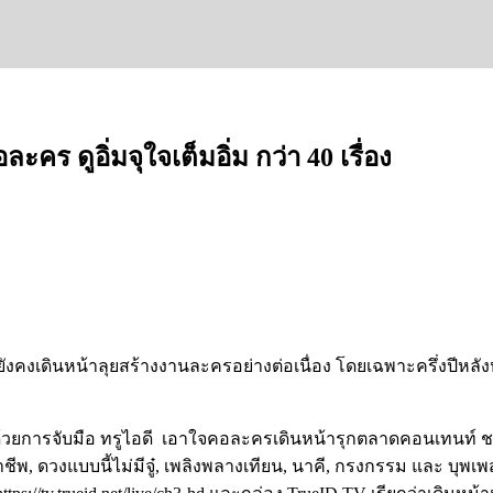
คร ดูอิ่มจุใจเต็มอิ่ม กว่า 40 เรื่อง
ยังคงเดินหน้าลุยสร้างงานละครอย่างต่อเนื่อง
โดยเฉพาะครึ่งปีหลั
ด้วยการจับมือ
ทรูไอดี
เอาใจคอละครเดินหน้ารุกตลาดคอนเทนท์
ช
าชีพ
,
ดวงแบบนี้ไม่มีจู๋
,
เพลิงพลางเทียน
,
นาคี
,
กรงกรรม
และ
บุพเพ