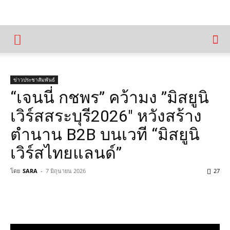
ข่าวประชาสัมพันธ์
“เจนนี่​ กชพร​” คว้ามง​ ​”มิสยูนิ​
เวิร์ส​สระบุรี2026″ หวังสร้าง
ตำนาน​ B2B บนเวที “มิสยูนิ​
เวิร์ส​ไทยแลนด์”
โดย
SARA
-
7 มิถุนายน 2026
27