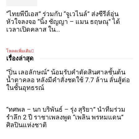
“ไทยพีบีเอส” ร่วมกับ “จูเวไนล์” ส่งซีรีส์อุ่น
หัวใจลงจอ “นิ้ง ชัญญา – แมน ธฤษณุ” ได้
เวลาเปิดคลาส ใน...
โหลดเพิ่มเติม
เรื่องล่าสุด
“ปิ่น เลอลักษณ์” น้อมรับคำตัดสินศาลชั้นต้น
น้ำตาคลอ หลังมีคำสั่งชดใช้ 7.7 ล้าน ลั่นสู้ต่อ
ในชั้นอุทธรณ์
“ทศพล – นก บริพันธ์ – รุ่ง สุริยา” นำทีมร่วม
รำลึก 2 ปี ราชาเพลงพูด “เพลิน พรหมแดน”
ศิลปินแห่งชาติ