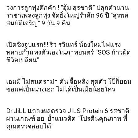
วงการลูกทุ่งคึกคัก!! “อุ้ม สุรชาติ” ปลุกตำนาน
ราชาเพลงลูกทุ่ง จัดยิ่งใหญ่รำลึก 96 ปี “สุรพล
สมบัติเจริญ” 9 วัน 9 คืน
เปิดซิงจูบแรก!!! ริว รวินทร์ น้องใหม่ไฟแรง
ทลายกำแพงตัวเองในภาพยนตร์ “SOS ก้าวผิด
ชีวิตเปลี่ยน“
เอมมี่ ไม่สนดราม่า ดัน จื้อหลิง สุดตัว โป๊ก็ยอม
ขอแค่เป็นนางเอก ไม่ได้เป็นเมียน้อยใคร
Dr.JiLL แถลงผลตรวจ JILS Protein 6 รสชาติ
ผ่านเกณฑ์ อย. ย้ำแนวคิด “โปรตีนคุณภาพ ที่
คุณตรวจสอบได้”