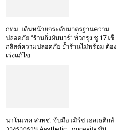
กทม. เดินหน้ายกระดับมาตรฐานความ
ปลอดภัย “ร้านกึ่งผับบาร์” ทั่วกรุง ชู 17 เช็
กลิสต์ความปลอดภัย ย้ำร้านไม่พร้อม ต้อง
เร่งแก้ไข
นาโนเทค สวทช. จับมือ เมิร์ซ เอสเธติกส์
วางรากฐาน Aesthetic Longevity ขับ