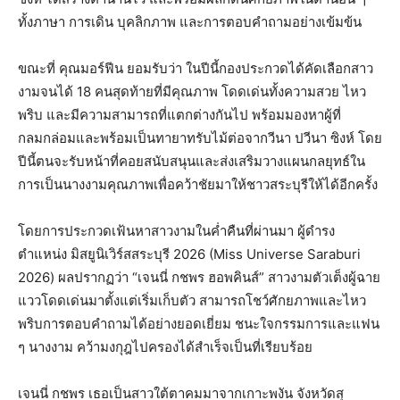
ทั้งภาษา การเดิน บุคลิกภาพ และการตอบคำถามอย่างเข้มข้น
ขณะที่​ ​คุณมอร์ฟีน ยอมรับว่า ในปีนี้กองประกวดได้คัดเลือกสาว
งามจนได้ 18 คนสุดท้ายที่มีคุณภาพ โดดเด่นทั้งความสวย ไหว
พริบ และมีความสามารถที่แตกต่างกันไป พร้อมมองหาผู้ที่
กลมกล่อมและพร้อมเป็นทายาทรับไม้ต่อจากวีนา​ ​ปวีนา​ ซิงห์​ ​โดย
ปีนี้ตนจะรับหน้าที่​คอย​สนับสนุนและส่งเสริมวางแผนกลยุทธ์​ใน
การ​เป็นนางงามคุณภาพ​เพื่อคว้าชัยมาให้ชาวสระบุรีให้ได้อีกครั้ง​
​โดยการประกวดเฟ้นหาสาวงามในค่ำคืนที่ผ่านมา​ ผู้ดำรง
ตำแหน่ง มิสยูนิเวิร์สสระบุรี 2026 (Miss Universe Saraburi
2026) ผลปรากฏว่า “เจนนี่​ กชพร​ ฮอพคินส์” สาวงามตัวเต็งผู้ฉาย
แววโดดเด่นมาตั้งแต่เริ่มเก็บตัว สามารถโชว์ศักยภาพและไหว
พริบการตอบคำถามได้อย่างยอดเยี่ยม ชนะใจกรรมการและแฟน
ๆ นางงาม คว้ามงกุฎไปครองได้สำเร็จเป็นที่เรียบร้อย
เจนนี่​ กชพร​ เธอเป็นสาวใต้ตาคมมาจาก​เกาะพงัน จังหวัดสุ