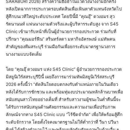
SARABURI​ 2026) สร้างความฮือฮาในแวดวงนางงามอีกครั้ง
หลังเปิดฉากการประกวดรอบตัดสินเพื่อเฟ้นหาตัวแทนจังหวัดไป
สู้ศึกบนเวทีใหญ่ระดับประเทศ โดยปีนี้มี​ “คุณอุ๊” ดวงอมร​ สุว
รัตนานนท์​ ​แฟนนางงามตัวจริงและผู้บริหารระดับสูง​ จาก S45
Clinic เข้ามารับหน้าที่เป็นผู้อำนวยการกองประกวด​ ร่วมกับที่
ปรึกษา​ “คุณมอร์ฟีน” สรินทร์ลดา มหากิจอัครพงษ์​ แม่ทัพคน
สำคัญของทีมสระบุรี ร่วมมือกันเพื่อยกระดับมาตรฐานวงการ
นางงามแบบจัดเต็ม
โดย “คุณอุ๊ ดวงอมร​ แห่ง​ S45 Clinic” ผู้อำนวยการกองประกวด
มิสยูนิเวิร์สสระบุรี​ปีนี้ เผยถึงการมาร่วมทัพ​มิสยูนิ​เวิร์ส​สระบุรี​
2026​ ครั้งนี้ว่า “ตัดสินใจตอบตกลงรับตำแหน่งภายในวันเดียว
หลังได้รับการชักชวน และพร้อมทุ่มงบประมาณหลักล้านบาทเพื่อ
สนับสนุนสาวไทยอย่างเต็มที่ สำหรับสาวงามผู้ชนะในค่ำคืนนี้จะ
ได้รับการสนับสนุนด้านศัลยกรรมและความงามเพื่อปรับภาพ
ลักษณ์จากทาง S45 Clinic แบบ “ไร้ขีดจำกัด” เพื่อให้พร้อมสู้ศึก
ระดับจักรวาล โดยตั้งใจคงมาตรฐานไม่ให้ต่ำกว่าที่​ วีนา​ ปวีนา​
ซิงห์​ ได้สร้างตำนานไว้ และพร้อมผลักดันศักยภาพในด้านอื่น ๆ