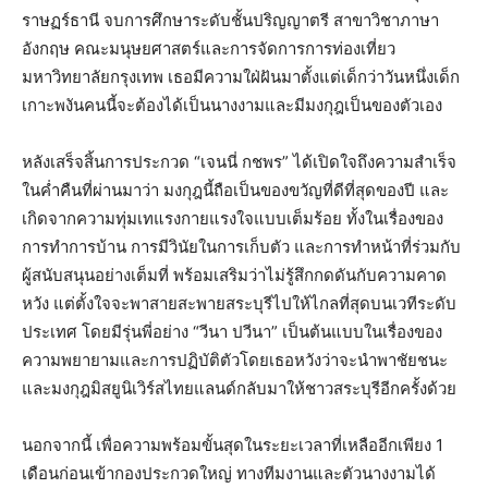
ราษฏร์ธานี​ จบการศึกษาระดับชั้น​ปริญญาตรี​ สาขาวิชาภาษา
อังกฤษ คณะมนุษยศาสตร์และการจัดการการท่องเที่ยว​
มหาวิทยาลัยกรุงเทพ​ เธอมีความใฝ่ฝันมาตั้งแต่เด็กว่าวันหนึ่งเด็ก
เกาะพงันคนนี้จะต้องได้เป็นนางงามและมีมงกุฎเป็นของตัวเอง
​หลังเสร็จสิ้นการประกวด “เจนนี่ กชพร” ได้เปิดใจถึงความสำเร็จ
ในค่ำคืนที่ผ่านมาว่า มงกุฎนี้ถือเป็นของขวัญที่ดีที่สุดของปี และ
เกิดจากความทุ่มเทแรงกายแรงใจแบบเต็มร้อย ทั้งในเรื่องของ
การทำการบ้าน การมีวินัยในการเก็บตัว และการทำหน้าที่ร่วมกับ
ผู้สนับสนุนอย่างเต็มที่ พร้อมเสริมว่าไม่รู้สึกกดดันกับความคาด
หวัง แต่ตั้งใจจะพาสายสะพายสระบุรีไปให้ไกลที่สุดบนเวทีระดับ
ประเทศ โดยมีรุ่นพี่อย่าง “วีนา ปวีนา” เป็นต้นแบบในเรื่องของ
ความพยายามและการปฏิบัติตัว​โดยเธอหวังว่าจะนำพาชัยชนะ
และ​มงกุฎ​มิสยูนิ​เวิร์ส​ไทยแลนด์​กลับมาให้ชาว​สระบุรีอีกครั้งด้วย​
​นอกจากนี้ เพื่อความพร้อมขั้นสุดในระยะเวลาที่เหลืออีกเพียง 1
เดือนก่อนเข้ากองประกวดใหญ่ ทางทีมงานและตัวนางงามได้