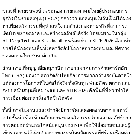
ขณะที่ นายธนพงษ์ ณ ระนอง นายกสมาคมไทยผู้ประกอบการ
ธุรกิจเงินร่วมลงทุน (TVCA) กล่าวว่า นักลงทุนในวันนี้ไม่ได้มอง
หาเพียงนวัตกรรมที่ดูน่าสนใจ แต่กำลังมองหาธุรกิจที่สามารถ
เติบโต ขยายตลาด และสร้างผลลัพธ์ได้จริง โดยเฉพาะในกลุ่ม
AI, Deep Tech และ Sustainability พร้อมย้ำว่า SITE 2026 คือเวทีที่
ช่วยให้นักลงทุนเห็นทั้งสตาร์ตอัป โอกาสการลงทุน และทิศทาง
ของตลาดในบริบทเดียวกัน
ส่วน นายเพิ่มบุญ เอี่ยมสุภาษิต นายกสมาคมการค้าสตาร์ทอัพ
ไทย (TSA) มองว่า สตาร์ตอัปไทยต้องการมากกว่าแรงบันดาลใจ
แต่ต้องการโอกาสที่ไปต่อได้จริง ทั้งเงินทุน พันธมิตร ตลาด และ
ระบบสนับสนุนที่เหมาะสม และ SITE 2026 คือพื้นที่ที่ช่วยทำให้
การเชื่อมต่อเหล่านั้นเกิดขึ้นได้จริง
ทั้งนี้ ภายในงานแถลงข่าวยังมีการจัดแสดงผลงานจาก 8 สตาร์
ตอัปชั้นนำ ที่สะท้อนศักยภาพของนวัตกรรมไทยและผลลัพธ์จาก
การต่อยอดผ่านกลไกสนับสนุนของ NIA เพื่อให้สื่อมวลชนและผู้
เข้าร่วมงานได้เห็นตัวอย่างของธุรกิจนวัตกรรมที่พร้อมเชื่อมต่อ