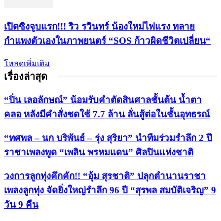
เปิดซิงจูบแรก!!! ริว รวินทร์ น้องใหม่ไฟแรง ทลาย
กำแพงตัวเองในภาพยนตร์ “SOS ก้าวผิดชีวิตเปลี่ยน“
โหลดเพิ่มเติม
เรื่องล่าสุด
“ปิ่น เลอลักษณ์” น้อมรับคำตัดสินศาลชั้นต้น น้ำตา
คลอ หลังมีคำสั่งชดใช้ 7.7 ล้าน ลั่นสู้ต่อในชั้นอุทธรณ์
“ทศพล – นก บริพันธ์ – รุ่ง สุริยา” นำทีมร่วมรำลึก 2 ปี
ราชาเพลงพูด “เพลิน พรหมแดน” ศิลปินแห่งชาติ
วงการลูกทุ่งคึกคัก!! “อุ้ม สุรชาติ” ปลุกตำนานราชา
เพลงลูกทุ่ง จัดยิ่งใหญ่รำลึก 96 ปี “สุรพล สมบัติเจริญ” 9
วัน 9 คืน