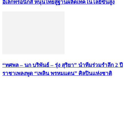
อิเล็กทรอนิกส์ หนุนไทยสู่ฐานผลิตเทคโนโลยีขั้นสูง
“ทศพล – นก บริพันธ์ – รุ่ง สุริยา” นำทีมร่วมรำลึก 2 ปี
ราชาเพลงพูด “เพลิน พรหมแดน” ศิลปินแห่งชาติ