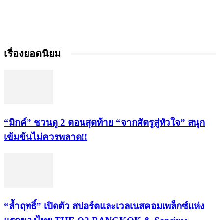
เรื่องยอดนิยม
“มิกค์” ชวนดู 2 ตอนสุดท้าย “จากศัตรูสู่หัวใจ” สนุก
เข้มข้นไม่ควรพลาด!!
“ล้ำฤทธิ์” เปิดตัว สปอร์ตและเวลเนสคอมเพล็กซ์แห่ง