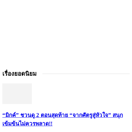
เรื่องยอดนิยม
“มิกค์” ชวนดู 2 ตอนสุดท้าย “จากศัตรูสู่หัวใจ” สนุก
เข้มข้นไม่ควรพลาด!!