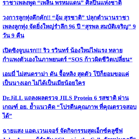
ราชาเพลงพูด “เพลิน พรหมแดน” ศิลปินแห่งชาติ
วงการลูกทุ่งคึกคัก!! “อุ้ม สุรชาติ” ปลุกตำนานราชา
เพลงลูกทุ่ง จัดยิ่งใหญ่รำลึก 96 ปี “สุรพล สมบัติเจริญ” 9
วัน 9 คืน
เปิดซิงจูบแรก!!! ริว รวินทร์ น้องใหม่ไฟแรง ทลาย
กำแพงตัวเองในภาพยนตร์ “SOS ก้าวผิดชีวิตเปลี่ยน“
เอมมี่ ไม่สนดราม่า ดัน จื้อหลิง สุดตัว โป๊ก็ยอมขอแค่
เป็นนางเอก ไม่ได้เป็นเมียน้อยใคร
Dr.JiLL แถลงผลตรวจ JILS Protein 6 รสชาติ ผ่าน
เกณฑ์ อย. ย้ำแนวคิด “โปรตีนคุณภาพ ที่คุณตรวจสอบ
ได้”
ฉายแสง แอด.เวนเจอร์ จัดกิจกรรมสุดเอ็กซ์คลูซีฟ