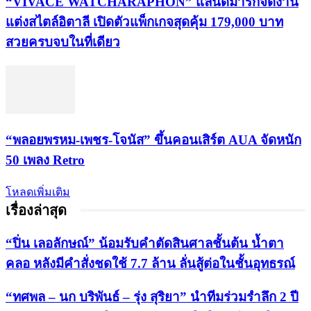
“VIVACE WATCHARAPHON” แลนด์มาร์กจัดงาน
แต่งสไตล์อิตาลี เปิดตัวแพ็กเกจสุดคุ้ม 179,000 บาท
สวยครบจบในที่เดียว
“พลอยพรหม-เพชร-โจนัส” ขึ้นคอนเสิร์ต AUA จัดหนัก
50 เพลง Retro
โหลดเพิ่มเติม
เรื่องล่าสุด
“ปิ่น เลอลักษณ์” น้อมรับคำตัดสินศาลชั้นต้น น้ำตา
คลอ หลังมีคำสั่งชดใช้ 7.7 ล้าน ลั่นสู้ต่อในชั้นอุทธรณ์
“ทศพล – นก บริพันธ์ – รุ่ง สุริยา” นำทีมร่วมรำลึก 2 ปี