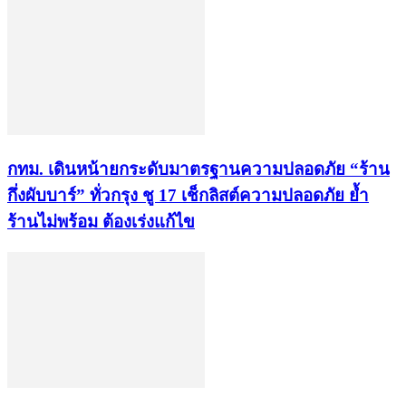
กทม. เดินหน้ายกระดับมาตรฐานความปลอดภัย “ร้าน
กึ่งผับบาร์” ทั่วกรุง ชู 17 เช็กลิสต์ความปลอดภัย ย้ำ
ร้านไม่พร้อม ต้องเร่งแก้ไข