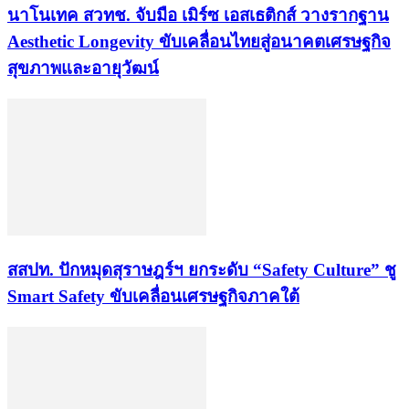
นาโนเทค สวทช. จับมือ เมิร์ซ เอสเธติกส์ วางรากฐาน
Aesthetic Longevity ขับเคลื่อนไทยสู่อนาคตเศรษฐกิจ
สุขภาพและอายุวัฒน์
สสปท. ปักหมุดสุราษฎร์ฯ ยกระดับ “Safety Culture” ชู
Smart Safety ขับเคลื่อนเศรษฐกิจภาคใต้