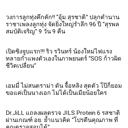
วงการลูกทุ่งคึกคัก!! “อุ้ม สุรชาติ” ปลุกตำนาน
ราชาเพลงลูกทุ่ง จัดยิ่งใหญ่รำลึก 96 ปี “สุรพล
สมบัติเจริญ” 9 วัน 9 คืน
เปิดซิงจูบแรก!!! ริว รวินทร์ น้องใหม่ไฟแรง
ทลายกำแพงตัวเองในภาพยนตร์ “SOS ก้าวผิด
ชีวิตเปลี่ยน“
เอมมี่ ไม่สนดราม่า ดัน จื้อหลิง สุดตัว โป๊ก็ยอม
ขอแค่เป็นนางเอก ไม่ได้เป็นเมียน้อยใคร
Dr.JiLL แถลงผลตรวจ JILS Protein 6 รสชาติ
ผ่านเกณฑ์ อย. ย้ำแนวคิด “โปรตีนคุณภาพ ที่
คุณตรวจสอบได้”