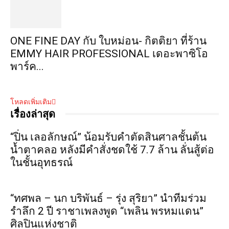
ONE FINE DAY กับ ใบหม่อน- กิตติยา ที่ร้าน
EMMY HAIR PROFESSIONAL เดอะพาซิโอ
พาร์ค...
โหลดเพิ่มเติม
เรื่องล่าสุด
“ปิ่น เลอลักษณ์” น้อมรับคำตัดสินศาลชั้นต้น
น้ำตาคลอ หลังมีคำสั่งชดใช้ 7.7 ล้าน ลั่นสู้ต่อ
ในชั้นอุทธรณ์
“ทศพล – นก บริพันธ์ – รุ่ง สุริยา” นำทีมร่วม
รำลึก 2 ปี ราชาเพลงพูด “เพลิน พรหมแดน”
ศิลปินแห่งชาติ