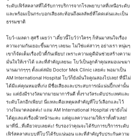
ระดับเฟิร์สคลาสที่ได้รับการบริการจากโรงพยาบาลที่เหนือระดับ
และพร้อมเป็นกระบอกเสียงสะท้อนถึงผลลัพธ์ที่โดดเด่นและเป็น
ธรรมชาติ
โบว์-เมลดา สุศรี เผยว่า “เดี๋ยวนี้โบว์ว่าใครๆ ก็หันมาสนใจเรื่อง
ความงามกันเยอะขึ้นมากๆ เลยนะ ไม่ใช่แค่สาวๆ อย่างเรา หนุ่มๆ
เขาก็จัดเต็มเรื่องบิวตี้กันเพียบ! เพราะความดูดีมันช่วยสร้างความ
มั่นใจให้เราได้ และที่สำคัญเลยนะ โบว์เป็นลูกค้าคุณหมอเมฆมา
นานมากๆๆๆ ตั้งแต่สมัย Doctor Mek Clinic เลยค่ะ พอมาเป็น
AM International Hospital โบว์ก็ยังมั่นใจคูณสองไปเลย! ที่นี่ไม่
ได้มีแค่คุณหมอที่เก่ง มีชื่อเสียงและประสบการณ์แน่นปึ้กเท่านั้น
นะ แต่ยังมีรางวัลมากมายมาการันตี ทั้งรางวัลระดับประเทศและ
ระดับโลกอีกเพียบ! นี่แหละคือเหตุผลสำคัญที่โบว์เลือกและไว้
วางใจมาตลอดค่ะ! แถม AM International Hospital เขายังไม่
ได้ดูแลแค่เรื่องผิวหน้านะคะ แต่ดูแลความงามให้เราทั้งตัวเลย!
มาที่นี่…ที่เดียวจบเลยค่ะ! รับรองว่าคุณจะได้รับการบริการระดับ
เฟิร์สคลาสแบบที่โบว์ได้รับแน่นอน และที่สำคัญรับประกันความ