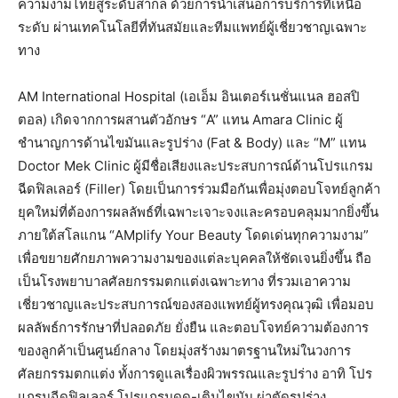
ความงามไทยสู่ระดับสากล ด้วยการนำเสนอการบริการที่เหนือ
ระดับ ผ่านเทคโนโลยีที่ทันสมัยและทีมแพทย์ผู้เชี่ยวชาญเฉพาะ
ทาง
AM International Hospital (เอเอ็ม อินเตอร์เนชั่นแนล ฮอสปิ
ตอล) เกิดจากการผสานตัวอักษร “A” แทน Amara Clinic ผู้
ชำนาญการด้านไขมันและรูปร่าง (Fat & Body) และ “M” แทน
Doctor Mek Clinic ผู้มีชื่อเสียงและประสบการณ์ด้านโปรแกรม
ฉีดฟิลเลอร์ (Filler) โดยเป็นการร่วมมือกันเพื่อมุ่งตอบโจทย์ลูกค้า
ยุคใหม่ที่ต้องการผลลัพธ์ที่เฉพาะเจาะจงและครอบคลุมมากยิ่งขึ้น
ภายใต้สโลแกน “AMplify Your Beauty โดดเด่นทุกความงาม”
เพื่อขยายศักยภาพความงามของแต่ละบุคคลให้ชัดเจนยิ่งขึ้น ถือ
เป็นโรงพยาบาลศัลยกรรมตกแต่งเฉพาะทาง ที่รวมเอาความ
เชี่ยวชาญและประสบการณ์ของสองแพทย์ผู้ทรงคุณวุฒิ เพื่อมอบ
ผลลัพธ์การรักษาที่ปลอดภัย ยั่งยืน และตอบโจทย์ความต้องการ
ของลูกค้าเป็นศูนย์กลาง โดยมุ่งสร้างมาตรฐานใหม่ในวงการ
ศัลยกรรมตกแต่ง ทั้งการดูแลเรื่องผิวพรรณและรูปร่าง อาทิ โปร
แกรมฉีดฟิลเลอร์ โปรแกรมดูด-เติมไขมัน ผ่าตัดรูปร่าง