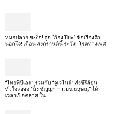
หมอปลาย ชะงัก! ถูก “ก้อง ปิยะ” ซักเรื่องรัก
นอกใจ! เตือน สงกรานต์นี้ ระวัง!! โรคทางเพศ
“ไทยพีบีเอส” ร่วมกับ “จูเวไนล์” ส่งซีรีส์อุ่น
หัวใจลงจอ “นิ้ง ชัญญา – แมน ธฤษณุ” ได้
เวลาเปิดคลาส ใน...