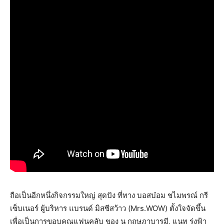
ถือเป็นอีกหนึ่งกิจกรรมใหญ่ สุดปัง ที่ทาง บอสบ๋อม ชไมพรณ์ กรี
เซ็บเนอร์ ผู้บริหาร แบรนด์ มิสซีสว้าว (Mrs.WOW) ตั้งใจจัดขึ้น
เพื่อเป็นการขอบคุณแฟนคลับ ของ นุ กฤษฎาบารมี, แนท รุ่งฟ้า