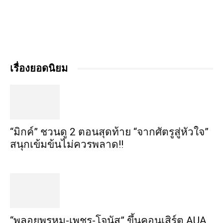
เรื่องยอดนิยม
“มิกค์” ชวนดู 2 ตอนสุดท้าย “จากศัตรูสู่หัวใจ”
สนุกเข้มข้นไม่ควรพลาด!!
“พลอยพรหม-เพชร-โจนัส” ขึ้นคอนเสิร์ต AUA