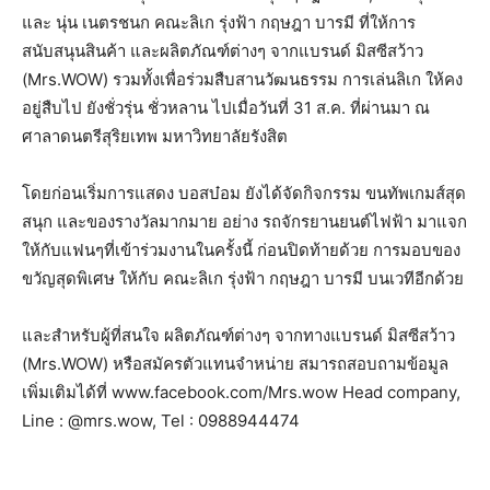
และ นุ่น เนตรชนก คณะลิเก รุ่งฟ้า กฤษฎา บารมี ที่ให้การ
สนับสนุนสินค้า และผลิตภัณฑ์ต่างๆ จากแบรนด์ มิสซีสว้าว
(Mrs.WOW) รวมทั้งเพื่อร่วมสืบสานวัฒนธรรม การเล่นลิเก ให้คง
อยู่สืบไป ยังชั่วรุ่น ชั่วหลาน ไปเมื่อวันที่ 31 ส.ค. ที่ผ่านมา ณ
ศาลาดนตรีสุริยเทพ มหาวิทยาลัยรังสิต
โดยก่อนเริ่มการแสดง บอสบ๋อม ยังได้จัดกิจกรรม ขนทัพเกมส์สุด
สนุก และของรางวัลมากมาย อย่าง รถจักรยานยนต์ไฟฟ้า มาแจก
ให้กับแฟนๆที่เข้าร่วมงานในครั้งนี้ ก่อนปิดท้ายด้วย การมอบของ
ขวัญสุดพิเศษ ให้กับ คณะลิเก รุ่งฟ้า กฤษฎา บารมี บนเวทีอีกด้วย
และสำหรับผู้ที่สนใจ ผลิตภัณฑ์ต่างๆ จากทางแบรนด์ มิสซีสว้าว
(Mrs.WOW) หรือสมัครตัวแทนจำหน่าย สมารถสอบถามข้อมูล
เพิ่มเติมได้ที่ www.facebook.com/Mrs.wow Head company,
Line : @mrs.wow, Tel : 0988944474