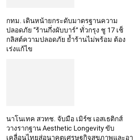
กทม. เดินหน้ายกระดับมาตรฐานความ
ปลอดภัย “ร้านกึ่งผับบาร์” ทั่วกรุง ชู 17 เช็
กลิสต์ความปลอดภัย ย้ำร้านไม่พร้อม ต้อง
เร่งแก้ไข
นาโนเทค สวทช. จับมือ เมิร์ซ เอสเธติกส์
วางรากฐาน Aesthetic Longevity ขับ
เคลื่อนไทยสู่อนาคตเศรษฐกิจสุขภาพและอา