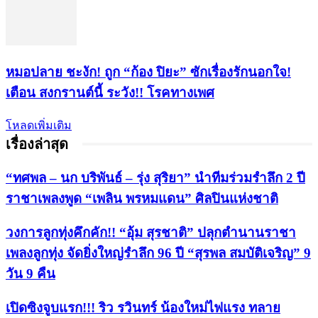
หมอปลาย ชะงัก! ถูก “ก้อง ปิยะ” ซักเรื่องรักนอกใจ!
เตือน สงกรานต์นี้ ระวัง!! โรคทางเพศ
โหลดเพิ่มเติม
เรื่องล่าสุด
“ทศพล – นก บริพันธ์ – รุ่ง สุริยา” นำทีมร่วมรำลึก 2 ปี
ราชาเพลงพูด “เพลิน พรหมแดน” ศิลปินแห่งชาติ
วงการลูกทุ่งคึกคัก!! “อุ้ม สุรชาติ” ปลุกตำนานราชา
เพลงลูกทุ่ง จัดยิ่งใหญ่รำลึก 96 ปี “สุรพล สมบัติเจริญ” 9
วัน 9 คืน
เปิดซิงจูบแรก!!! ริว รวินทร์ น้องใหม่ไฟแรง ทลาย