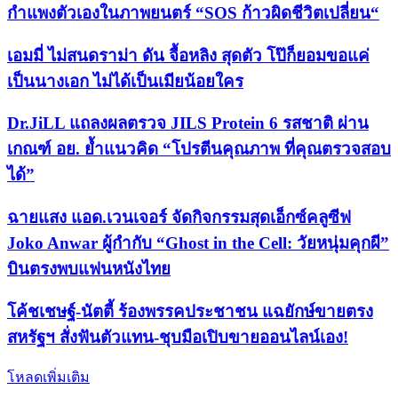
กำแพงตัวเองในภาพยนตร์ “SOS ก้าวผิดชีวิตเปลี่ยน“
เอมมี่ ไม่สนดราม่า ดัน จื้อหลิง สุดตัว โป๊ก็ยอมขอแค่
เป็นนางเอก ไม่ได้เป็นเมียน้อยใคร
Dr.JiLL แถลงผลตรวจ JILS Protein 6 รสชาติ ผ่าน
เกณฑ์ อย. ย้ำแนวคิด “โปรตีนคุณภาพ ที่คุณตรวจสอบ
ได้”
ฉายแสง แอด.เวนเจอร์ จัดกิจกรรมสุดเอ็กซ์คลูซีฟ
Joko Anwar ผู้กำกับ “Ghost in the Cell: วัยหนุ่มคุกผี”
บินตรงพบแฟนหนังไทย
​โค้ชเชษฐ์-นัตตี้ ร้องพรรคประชาชน แฉยักษ์ขายตรง
สหรัฐฯ สั่งฟันตัวแทน-ชุบมือเปิบขายออนไลน์เอง!
โหลดเพิ่มเติม