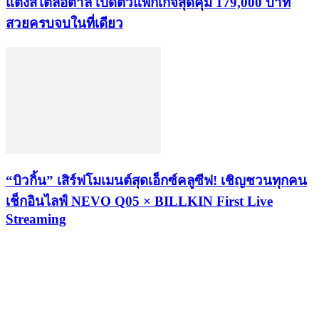
แต่งสไตล์อิตาลี เปิดตัวแพ็กเกจสุดคุ้ม 179,000 บาท
สวยครบจบในที่เดียว
“บิวกิ้น” เสิร์ฟโมเมนต์สุดเอ็กซ์คลูซีฟ! เชิญชวนทุกคน
เช็กอินไลฟ์ NEVO Q05 × BILLKIN First Live
Streaming