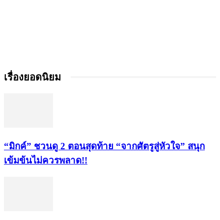
เรื่องยอดนิยม
“มิกค์” ชวนดู 2 ตอนสุดท้าย “จากศัตรูสู่หัวใจ” สนุก
เข้มข้นไม่ควรพลาด!!