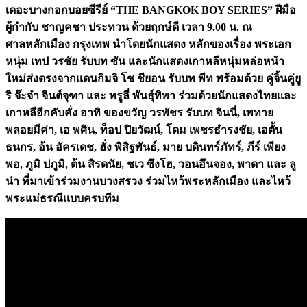
เดอะบางกอกบอยซีรีย์ “THE BANGKOK BOY SERIES” ฝีมือ
ผู้กำกับ ชาญคชา ประทวน ด้วยฤกษ์ดี เวลา 9.00 น. ณ
ศาลหลักเมือง กรุงเทพ นำโดยนักแสดง หลักของเรื่อง พระเอก
หนุ่ม เทป วรชัย รับบท ซัน และนักแสดงเกาหลีหนุ่มหล่อหน้า
ใหม่ส่งตรงจากแดนกิมจิ โช ชียอน รับบท พีท พร้อมด้วย คู่จิ้นคู่ยู
ริ จ๊ะจ๋า จินต์จุฑา และ ทรูลี่ พันธุ์ทิพา ร่วมด้วยนักแสดงไทยและ
เกาหลีอีกคับคั่ง อาทิ ของขวัญ วรพัชร รับบท จินนี่, เพทาย
พลอยมีค่า, เอ พศิน, ท็อป ปิยวัฒน์, โดม เพชรธำรงชัย, เอตั้น
ธนกร, อ้น อัครเดช, ฮั่ง พิสิฐพันธ์, มาย บดินทร์ภัทร์, ภีร์ เพียง
พอ, ภูมิ ปภูมิ, ต้น สิรดนัย, ชเว ซึงโฮ, วอนอึนจอง, พาดา และ ลู
น่า ที่มาเข้าร่วมงานบวงสรวง ร่วมไหว้พระหลักเมือง และไหว้
พระแม่ธรณีแบบครบทีม