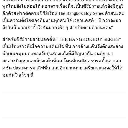
พูดไทยยังไม่ค่อยได้ นอกจากเรื่องนี้จะเป็นซีรีย์วายแล้วยังมีคู่ยูริ
อีกด้วย ฝากติดตามซีรีย์เรื่อง The Bangkok Boy Series ด้วยนะคะ
เป็นความตั้งใจของทีมงานทุกคน ใช้เวลาแคสต์ 1 ปี กว่าจะมา
ถึงวันนี้ พวกเราตั้งใจกันมากจริง ๆ ฝากติดตามด้วยนะคะ“
สำหรับซีรีย์วายสายแอคชั่น “THE BANGKOKBOY SERIES”
เป็นเรื่องราวที่เมื่อความแค้นเริ่มขึ้น การล้างแค้นจึงต้องสะสาง
นำเสนอมุมมองของวัยรุ่นสองแก๊งที่มีปัญหากัน จนต้องมา
สะสางปัญหาและล้างแค้นที่เคยโดนหักหลัง ครบรสทั้งฉากแอ
คชั่น ปะทะคารม เลิฟซีน และอีกมากมาย เตรียมจะลงจอให้ได้
ชมกันในเร็วๆ นี้