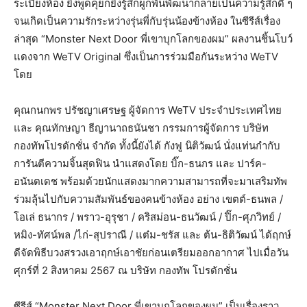
ระเบียงห้อง ยิ่งพูดคุยก็ยิ่งรู้สึกผูกพันพัฒนากลายเป็นความรู้สึกดี ๆ
จนเกิดเป็นความรักระหว่างรุ่นพี่กับรุ่นน้องข้างห้อง ในซีรีส์เรื่อง
ล่าสุด “Monster Next Door พี่เขาบุกโลกของผม” ผลงานชิ้นโบว์
แดงจาก WeTV Original ซึ่งเป็นการร่วมมือกันระหว่าง WeTV
โดย
คุณกนกพร ปรัชญาเศรษฐ ผู้จัดการ WeTV ประจำประเทศไทย
และ คุณทักษญา ธีญานาถธนันชา กรรมการผู้จัดการ บริษัท
กองทัพโปรดักชั่น จำกัด ทั้งนี้ยังได้ กังฟู นิติวัฒน์ นั่งแท่นกำกับ
การันตีความจิ้นสุดฟิน นำแสดงโดย บิ๊ก-ธนกร และ ปาร์ค-
อนันตเดช พร้อมด้วยนักแสดงมากความสามารถที่จะมาเสริมทัพ
ร่วมลุ้นไปกับความสัมพันธ์ของคนข้างห้อง อย่าง เขตต์-ธนพล /
โอเล่ ธนากร / พราว-อุรุชา / คริสม่อน-ธนวัฒน์ / ปิ๊ก-ศุภวิทย์ /
หมิง-ทัศน์พล /ไก่-สุปราณี / แต๋ม-ชรัส และ ต้น-ธิติวัฒน์ ได้ฤกษ์
ดีจัดพิธีบวงสรวงเอาฤกษ์เอาชัยก่อนเตรียมออกอากาศ ไปเมื่อวัน
ศุกร์ที่ 2 สิงหาคม 2567 ณ บริษัท กองทัพ โปรดักชั่น
ซีรีส์ “Monster Next Door พี่เขาบุกโลกของผม” เป็นเรื่องราว