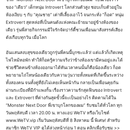
ของ “เดียว” เด็กหนุ่ม Introvert โลกส่วนตัวสูง ชอบเก็บตัวอยู่ใน
ห้องเงียบ ๆ กับ “คุณชาย” เต่าที่เลี้ยงเอาไว้ จนกระทั่ง “ก็อด” หนุ่ม
Extrovert สุดหล่อที่เป็นคนดังแห่งคณะย้ายมาอยู่ข้างห้องของ
เดียว รุ่นพี่สายกิจกรรมมีใจรักจัดปาร์ตี้ชวนเพื่อนมาสังสรรค์เสียง
ดังเกือบทุกวัน เมื่อโลก
อันแสนสงบสุขของเดียวถูกรุ่นพี่คนนี้บุกซะแล้ว! แต่แล้วก็เกิดเหตุ
ไฟไหม้หอพัก ทำให้ก็อดรู้ความจริงว่าข้างห้องเขามีคนอยู่และได้
ช่วยชีวิตคนข้างห้องออกมาได้ทันเวลาคนนั้นก็คือน้องเดียว ก็อด
พยายามไถ่โทษน้องเดียวกับความวุ่นวายทั้งหมดที่เกิดขึ้นระหว่าง
ทั้งสองคน จนทั้งคู่ที่ยังไม่เคยเห็นหน้ากัน กลายเป็นเพื่อนคุยกัน
ผ่านระเบียงที่มีกำแพงกั้น เรื่องราวความรักสุดฟินของ Introvert
และ Extrovert ที่ต่างกันสุดขั้วนี้จะเป็นอย่างไร ติดตามได้ใน
“Monster Next Door พี่เขาบุกโลกของผม” รับชมได้ทั่วโลก ทุก
วันพฤหัสบดี เวลา 20.00 น. ทางแอป WeTV หรือเว็บไซต์
www.WeTV.vip เริ่มวันพฤหัสบดีที่ 8 สิงหาคม นี้ พิเศษ! สำหรับ
สมาชิก WeTV VIP ดูได้ล่วงหน้าก่อน 1 ตอน คลิกเพื่อรับชม >>