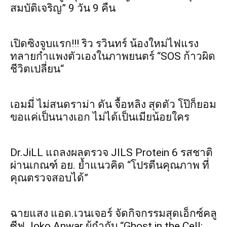
สมบัติเจริญ” 9 วัน 9 คืน
เปิดซิงจูบแรก!!! ริว รวินทร์ น้องใหม่ไฟแรง
ทลายกำแพงตัวเองในภาพยนตร์ “SOS ก้าวผิด
ชีวิตเปลี่ยน“
เอมมี่ ไม่สนดราม่า ดัน จื้อหลิง สุดตัว โป๊ก็ยอม
ขอแค่เป็นนางเอก ไม่ได้เป็นเมียน้อยใคร
Dr.JiLL แถลงผลตรวจ JILS Protein 6 รสชาติ
ผ่านเกณฑ์ อย. ย้ำแนวคิด “โปรตีนคุณภาพ ที่
คุณตรวจสอบได้”
ฉายแสง แอด.เวนเจอร์ จัดกิจกรรมสุดเอ็กซ์คลู
ซีฟ Joko Anwar ผู้กำกับ “Ghost in the Cell: