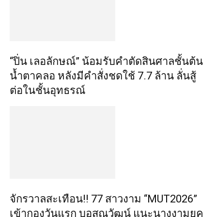
“ปิ่น เลอลักษณ์” น้อมรับคำตัดสินศาลชั้นต้น
น้ำตาคลอ หลังมีคำสั่งชดใช้ 7.7 ล้าน ลั่นสู้
ต่อในชั้นอุทธรณ์
จักรวาลสะเทือน!! 77 สาวงาม “MUT2026”
เข้ากองวันแรก บอสณวัฒน์ แนะนางงามยุค