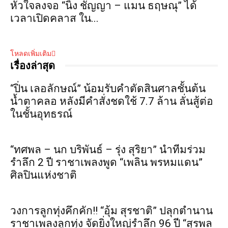
หัวใจลงจอ “นิ้ง ชัญญา – แมน ธฤษณุ” ได้
เวลาเปิดคลาส ใน...
โหลดเพิ่มเติม
เรื่องล่าสุด
“ปิ่น เลอลักษณ์” น้อมรับคำตัดสินศาลชั้นต้น
น้ำตาคลอ หลังมีคำสั่งชดใช้ 7.7 ล้าน ลั่นสู้ต่อ
ในชั้นอุทธรณ์
“ทศพล – นก บริพันธ์ – รุ่ง สุริยา” นำทีมร่วม
รำลึก 2 ปี ราชาเพลงพูด “เพลิน พรหมแดน”
ศิลปินแห่งชาติ
วงการลูกทุ่งคึกคัก!! “อุ้ม สุรชาติ” ปลุกตำนาน
ราชาเพลงลูกทุ่ง จัดยิ่งใหญ่รำลึก 96 ปี “สุรพล