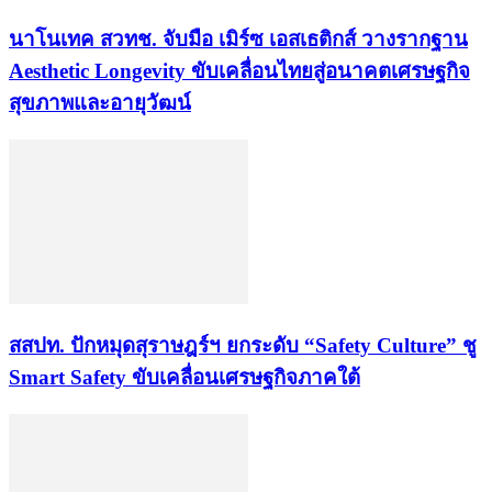
นาโนเทค สวทช. จับมือ เมิร์ซ เอสเธติกส์ วางรากฐาน
Aesthetic Longevity ขับเคลื่อนไทยสู่อนาคตเศรษฐกิจ
สุขภาพและอายุวัฒน์
สสปท. ปักหมุดสุราษฎร์ฯ ยกระดับ “Safety Culture” ชู
Smart Safety ขับเคลื่อนเศรษฐกิจภาคใต้