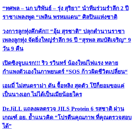
“ทศพล – นก บริพันธ์ – รุ่ง สุริยา” นำทีมร่วมรำลึก 2 ปี
ราชาเพลงพูด “เพลิน พรหมแดน” ศิลปินแห่งชาติ
วงการลูกทุ่งคึกคัก!! “อุ้ม สุรชาติ” ปลุกตำนานราชา
เพลงลูกทุ่ง จัดยิ่งใหญ่รำลึก 96 ปี “สุรพล สมบัติเจริญ” 9
วัน 9 คืน
เปิดซิงจูบแรก!!! ริว รวินทร์ น้องใหม่ไฟแรง ทลาย
กำแพงตัวเองในภาพยนตร์ “SOS ก้าวผิดชีวิตเปลี่ยน“
เอมมี่ ไม่สนดราม่า ดัน จื้อหลิง สุดตัว โป๊ก็ยอมขอแค่
เป็นนางเอก ไม่ได้เป็นเมียน้อยใคร
Dr.JiLL แถลงผลตรวจ JILS Protein 6 รสชาติ ผ่าน
เกณฑ์ อย. ย้ำแนวคิด “โปรตีนคุณภาพ ที่คุณตรวจสอบ
ได้”