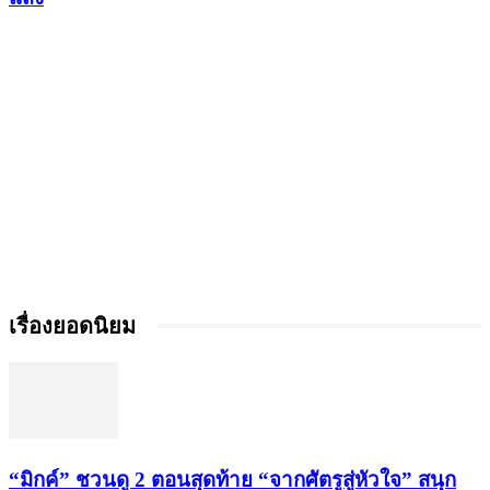
เรื่องยอดนิยม
“มิกค์” ชวนดู 2 ตอนสุดท้าย “จากศัตรูสู่หัวใจ” สนุก