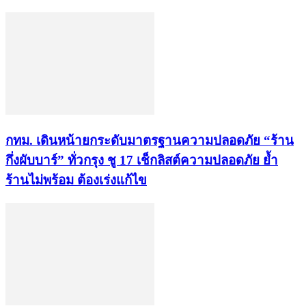
กทม. เดินหน้ายกระดับมาตรฐานความปลอดภัย “ร้าน
กึ่งผับบาร์” ทั่วกรุง ชู 17 เช็กลิสต์ความปลอดภัย ย้ำ
ร้านไม่พร้อม ต้องเร่งแก้ไข