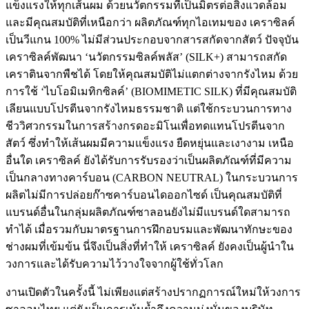
แข็งแรงให้ทุกเส้นผม ด้วยนวัตกรรมที่เป็นมิตรต่อสิ่งแวดล้อม
และมีคุณสมบัติที่เหนือกว่า ผลิตภัณฑ์ทุกไอเทมของ เคราซิลค์
เป็นวีแกน 100% ไม่มีส่วนประกอบจากสารสกัดจากสัตว์ ปัจจุบัน
เคราซิลค์พัฒนา ‘นวัตกรรมซิลค์พลัส’ (SILK+) สามารถสกัด
เคราตินจากพืชได้ โดยให้คุณสมบัติไม่แตกต่างจากรังไหม ด้วย
การใช้ ‘ไบโอมิเมทิกซิลค์’ (BIOMIMETIC SILK) ที่มีคุณสมบัติ
เลียนแบบโปรตีนจากรังไหมธรรมชาติ แต่ใช้กระบวนการทาง
ชีววิศวกรรมในการสร้างกรดอะมิโนเพื่อทดแทนโปรตีนจาก
สัตว์ ซึ่งทำให้เส้นผมมีความแข็งแรง ยืดหยุ่นและเงางาม เหนือ
อื่นใด เคราซิลค์ ยังได้รับการรับรองว่าเป็นผลิตภัณฑ์ที่มีความ
เป็นกลางทางคาร์บอน (CARBON NEUTRAL) ในกระบวนการ
ผลิตไม่มีการปล่อยก๊าซคาร์บอนไดออกไซด์ เป็นคุณสมบัติที่
แบรนด์อื่นในกลุ่มผลิตภัณฑ์ซาลอนยังไม่มีแบรนด์ใดสามารถ
ทำได้ เมื่อรวมกับมาตรฐานการฝึกอบรมและพัฒนาทักษะของ
ช่างผมที่เข้มข้น นี่จึงเป็นสิ่งที่ทำให้ เคราซิลค์ ยังคงเป็นผู้นำใน
วงการและได้รับความไว้วางใจจากผู้ใช้ทั่วโลก
งานเปิดตัวในครั้งนี้ ไม่เพียงแต่สร้างปรากฏการณ์ใหม่ให้วงการ