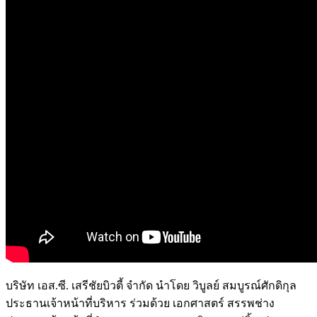
บริษัท เอส.ซี. เสรีชัยบิวตี้ จำกัด
นำโดย
วิบูลย์ สมบูรณ์ศักดิกุล
ประธานเจ้าหน้าที่บริหาร ร่วมด้วย
เอกศาสตร์ สรรพช่าง