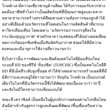
โกลด์เวล มีความเชี่ยวชาญด้านสีผม ได้รับการยอมรับจากช่าง
ผมมืออาชีพทั่วโลกว่าเป็นผลิตภัณฑ์ที่มีคุณภาพสูงและหลาก
หลาย สามารถสร้างสรรค์สีผมตามความต้องการของลูกค้าได้
อย่างดีเยี่ยมด้วยนวัตกรรมที่โดดเด่นในการผลิตสินค้าที่ยากจะ
หาใครเทียบเคียง โดยเฉพาะ ‘นวัตกรรมการบรรจุสีลงใน
กระป๋องสุญญากาศ’ ช่วยรักษาความสดของสีได้อย่างยอดเยี่ยม
ลดการเกิดออกซิเดชันเมื่อสัมผัสกับอากาศ ส่งผลให้สีมีความ
คงทนและมีอายุการใช้งานที่ยาวนานกว่า
ยิ่งไปกว่านั้น การพัฒนาและคิดค้นเทคโนโลยีย้อมสีรุ่นใหม่
ระบบสี HD ของซีรีส์ ‘ท็อปชิค’ (TOPCHIC) ซึ่งเป็นเทคโนโลยีสี
HD ที่มีเม็ดสีระดับสูงขั้นสุด ทำให้ช่างผมสามารถสร้างเฉดสีที่มี
มิติกว่าและคงอยู่ได้ยาวนานกว่า ปัจจุบัน โกลด์เวล เป็นแบรนด์
เดียวในโลกที่มีนวัตกรรมนี้ซึ่งได้พัฒนาต่อเนื่องมากว่า 50 ปี
และยังไม่มีใครสามารถเลียนแบบได้
ขณะที่ เคราซิลค์ เป็นหนึ่งในผู้บุกเบิกการผสมผสานโปรตีนไหม
อันมีค่าเข้ากับสูตรการดูแลเส้นผมที่พัฒนาขึ้นเพื่อเสริมความ