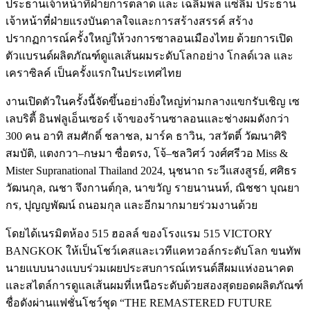
ประธานเจ้าหน้าที่ฝ่ายการตลาด และ
เฉลิมพล แซ่ลิ้ม
ประธาน
เจ้าหน้าที่ฝ่ายแรงบันดาลใจและการสร้างสรรค์ สร้าง
ปรากฏการณ์ครั้งใหญ่ให้วงการซาลอนเมืองไทย ด้วยการเปิด
ตัวแบรนด์ผลิตภัณฑ์ดูแลเส้นผมระดับโลกอย่าง โกลด์เวล และ
เคราซิลค์ เป็นครั้งแรกในประเทศไทย
งานเปิดตัวในครั้งนี้จัดขึ้นอย่างยิ่งใหญ่ท่ามกลางแขกรับเชิญ เซ
เลบริตี้ อินฟลูเอ็นเซอร์ เจ้าของร้านซาลอนและช่างผมดังกว่า
300 คน อาทิ
สมศักดิ์ ชลาชล, มาร์ค ธาวิน, วสวัตติ์ วัฒนาศิริ
สมบัติ, แตงกวา–กษมา ซื่อตรง, โจ้–ชลวิศว์ วงศ์ศรีวอ Miss &
Mister Supranational Thailand
2024, นุชนาถ ระวีแสงสูรย์, ศศิธร
วัฒนกุล, ณชา จึงกานต์กุล, นาขวัญ รายนานนท์, ณิชชา บุณยา
กร, ปุญญพัฒน์ ถนอมกุล
และอีกมากมายร่วมงานด้วย
โดยได้เนรมิตห้อง 515 ฮอลล์ ของโรงแรม 515 VICTORY
BANGKOK ให้เป็นโชว์เคสและเวทีแคทวอล์กระดับโลก ขนทัพ
นายแบบนางแบบร่วมเผยประสบการณ์เทรนด์สีผมแห่งอนาคต
และสไตล์การดูแลเส้นผมที่เหนือระดับด้วยสองสุดยอดผลิตภัณฑ์
ชื่อดังผ่านแฟชั่นโชว์ชุด “THE REMASTERED FUTURE