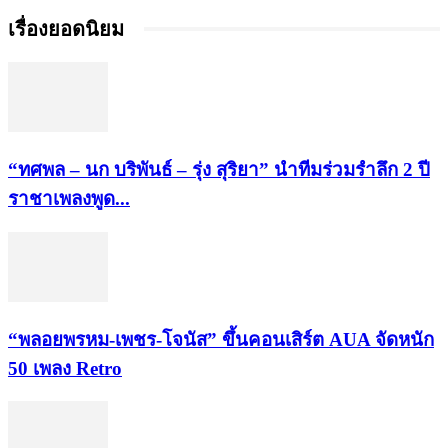
เรื่องยอดนิยม
“ทศพล – นก บริพันธ์ – รุ่ง สุริยา” นำทีมร่วมรำลึก 2 ปี
ราชาเพลงพูด...
“พลอยพรหม-เพชร-โจนัส” ขึ้นคอนเสิร์ต AUA จัดหนัก
50 เพลง Retro