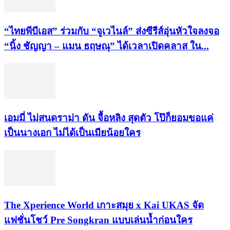
“ไทยพีบีเอส” ร่วมกับ “จูเวไนล์” ส่งซีรีส์อุ่นหัวใจลงจอ
“นิ้ง ชัญญา – แมน ธฤษณุ” ได้เวลาเปิดคลาส ใน...
เอมมี่ ไม่สนดราม่า ดัน จื้อหลิง สุดตัว โป๊ก็ยอมขอแค่
เป็นนางเอก ไม่ได้เป็นเมียน้อยใคร
​The Xperience World เกาะสมุย x Kai UKAS จัด
แฟชั่นโชว์ Pre Songkran แบบเล่นน้ำก่อนใคร