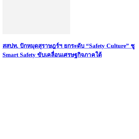
สสปท. ปักหมุดสุราษฎร์ฯ ยกระดับ “Safety Culture” ชู
Smart Safety ขับเคลื่อนเศรษฐกิจภาคใต้