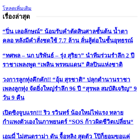
โหลดเพิ่มเติม
เรื่องล่าสุด
“ปิ่น เลอลักษณ์” น้อมรับคำตัดสินศาลชั้นต้น น้ำตา
คลอ หลังมีคำสั่งชดใช้ 7.7 ล้าน ลั่นสู้ต่อในชั้นอุทธรณ์
“ทศพล – นก บริพันธ์ – รุ่ง สุริยา” นำทีมร่วมรำลึก 2 ปี
ราชาเพลงพูด “เพลิน พรหมแดน” ศิลปินแห่งชาติ
วงการลูกทุ่งคึกคัก!! “อุ้ม สุรชาติ” ปลุกตำนานราชา
เพลงลูกทุ่ง จัดยิ่งใหญ่รำลึก 96 ปี “สุรพล สมบัติเจริญ” 9
วัน 9 คืน
เปิดซิงจูบแรก!!! ริว รวินทร์ น้องใหม่ไฟแรง ทลาย
กำแพงตัวเองในภาพยนตร์ “SOS ก้าวผิดชีวิตเปลี่ยน“
เอมมี่ ไม่สนดราม่า ดัน จื้อหลิง สุดตัว โป๊ก็ยอมขอแค่