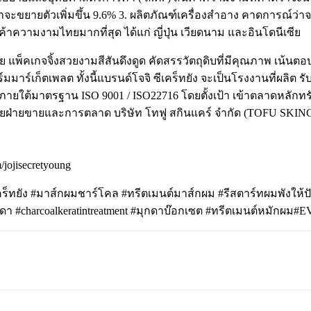
่าจะขยายตัวเพิ่มขึ้น 9.6% 3. ผลิตภัณฑ์เครื่องสำอาง คาดการณ์ว่
ค้าความงามไทยมากที่สุด ได้แก่ ญี่ปุ่น เวียดนาม และอินโดนีเซีย
งง่าย แพ็คเกจจิ้งสวยงามสีสันดึงดูด คัดสรรวัตถุดิบที่มีคุณภาพ เน
าร์เก็ตเพลต ทั้งนี้แบรนด์โจจิ ซีเคร็ทยัง จะเป็นโรงงานที่ผลิต ร
ายใต้มาตรฐาน ISO 9001 / ISO22716 โดยตั้งเป้า เข้าตลาดหลักทรั
่ายขายและการตลาด บริษัท โทฟู สกินแคร์ จำกัด (TOFU SKINCA
jojisecretyoung
คร็ทยัง #มาส์กผมชาร์โคล #ทรีตเมนต์มาส์กผม #รีสตาร์ทผมพังให้ปั
า #charcoalkeratintreatment #มุกดาบ๊อกเซต
#ทรีตเมนต์หมักผม#