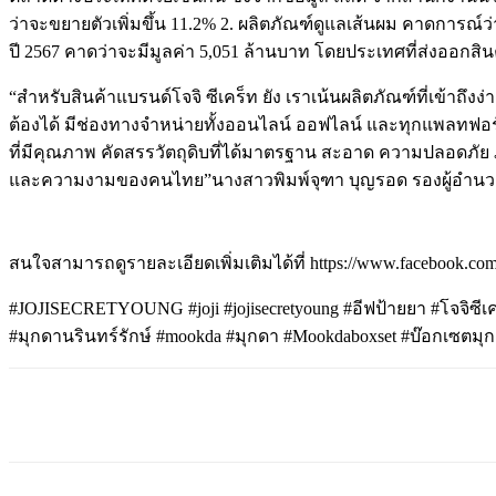
ว่าจะขยายตัวเพิ่มขึ้น 11.2% 2. ผลิตภัณฑ์ดูแลเส้นผม คาดการณ์ว
ปี 2567 คาดว่าจะมีมูลค่า 5,051 ล้านบาท โดยประเทศที่ส่งออกสิน
“สำหรับสินค้าแบรนด์โจจิ ซีเคร็ท ยัง เราเน้นผลิตภัณฑ์ที่เข้าถึ
ต้องได้ มีช่องทางจำหน่ายทั้งออนไลน์ ออฟไลน์ และทุกแพลทฟอร์มม
ที่มีคุณภาพ คัดสรรวัตถุดิบที่ได้มาตรฐาน สะอาด ความปลอดภัย ภ
และความงามของคนไทย”นางสาวพิมพ์จุฑา บุญรอด รองผู้อำนวยฝ
สนใจสามารถดูรายละเอียดเพิ่มเติมได้ที่ https://www.facebook.com/
#JOJISECRETYOUNG #joji #jojisecretyoung #อีฟป้ายยา #โจจิซีเ
#มุกดานรินทร์รักษ์ #mookda #มุกดา #Mookdaboxset #บ๊อกเซตมุกด
แบ่งปัน