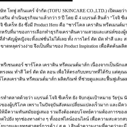
 โทฟู สกินแคร์ จำกัด (TOFU SKINCARE CO.,LTD.) เปิดเผยว่า บร
ริม ดำเนินธุรกิจมาแล้วกว่า 9 ปี โดย มี 4 แบรนด์ สินค้า “โจจิ ซี
ีเคร็ท ยัง ซึ่งมี Product Hero คือ “ชาร์โคล เคราติน ทรีตเมนต์
รับที่มาของการเลือกทำธุรกิจเคราตินความสวยและเสน่ห์ของผู้หญิ
่สำคัญผู้หญิงจะทิ้งแฟชั่นไม่ได้เลย ทั้ง การไดร์ ดัด มัด ทำสี แ
หลุดร่วงง่าย จึงเป็นที่มาของ Product Inspiration เพื่อคิดค้นผลิต
รีเซนเตอร์ ชาร์โคล เคราติน ทรีตเมนต์มาส์ก เนื่องจากเป็นนัก
 ทำสี ไดร์ ดัด มัด ลอน เพื่อให้ตรงกับบทบาทที่ได้รับ แต่คุณมุกด
ร์โคลเคราติน ทรีตเมนต์มาส์ก ผลิตภัณฑ์ ที่ช่วยดูแลและฟื้นฟูเส้นผ
าดด้วยว่า แบรนด์ โจจิ ชีเคร็ท ยัง จับกลุ่มเป้าหมาย วัยรุ่น นัก
องผู้บริโภค เพราะในปัจจุบันสังคมเปลี่ยนแปลงเร็วมาก และมีคว
ห้มีความทันสมัยอยู่เสมอ รวมถึงต้องตอบโจทย์ความต้องการของผู้บ
ไปยัง ทุกช่องทางต่าง ๆ ทั้งออฟไลน์ออนไลน์ เพื่อความสะดวกสบายแ
ยบายและยุทธศาสตร์การค้า ( ส.ค. ) สินค้าความงามที่คาดว่าจะมีก