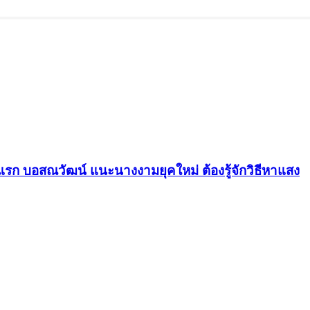
รก บอสณวัฒน์ แนะนางงามยุคใหม่ ต้องรู้จักวิธีหาแสง