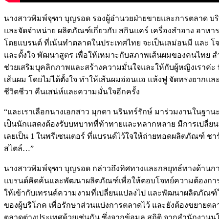
นางสาวพิมพ์จุฑา บุญรอด รองผู้อำนวยฝ่ายขายและการตลาด บริษัท
และจัดจำหน่าย ผลิตภัณฑ์เกี่ยวกับ สกินแคร์ เครื่องสำอาง อาหารเส
โดยแบรนด์ ที่เน้นทำตลาดในประเทศไทย จะเป็นเลม่อนมี และ โจจิ ซ
และตั้งใจ พัฒนาสูตร เพื่อให้เหมาะกับสภาพเส้นผมของคนไทย สำห
ช่วยเสริมบุคลิกภาพและสร้างความมั่นใจและให้กับผู้หญิงเราค่ะ ที
เส้นผม โดยไม่ได้ตั้งใจ ทำให้เส้นผมอ่อนแอ แห้งฟู จัดทรงยากและขาด
ชีวิตชีวา คืนเสน่ห์และความมั่นใจอีกครั้ง
“และเราเลือกนางเอกสาว มุกดา นรินทร์รักษ์ มาร่วมงานในฐานะพ
เป็นนักแสดงต้องรับบทบาทที่ท้าทายและหลากหลาย มีการเปลี่ยนทรงผม
เลยเป็น 1 ในพรีเซนเตอร์ ที่แบรนด์ไว้ใจให้ถ่ายทอดผลิตภัณฑ์ ชา
สไตล์…”
นางสาวพิมพ์จุฑา บุญรอด กล่าวถึงทิศทางและกลยุทธ์ทางด้านการทำตล
แบรนด์คิดค้นและพัฒนาผลิตภัณฑ์เพื่อให้ตอบโจทย์ความต้องการข
ให้เข้ากับเทรนด์ความงามที่เปลี่ยนแปลงไป และพัฒนาผลิตภัณฑ์ใ
ของผู้บริโภค เพื่อรักษาส่วนแบ่งการตลาดไว้ และยังต้องขยายตลาด
ตลาดต่างประเทศด้วยเช่นกัน ซึ่งจากข้อมูล สถิติ จากสำนักงานนโ