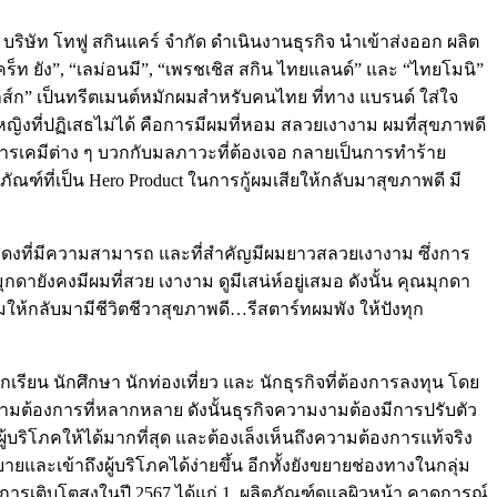
ิษัท โทฟู สกินแคร์ จำกัด ดำเนินงานธุรกิจ นำเข้าส่งออก ผลิต
เคร็ท ยัง”, “เลม่อนมี”, “เพรชเชิส สกิน ไทยแลนด์” และ “ไทยโมนิ”
มาส์ก” เป็นทรีตเมนต์หมักผมสำหรับคนไทย ที่ทาง แบรนด์ ใส่ใจ
งที่ปฏิเสธไม่ได้ คือการมีผมที่หอม สลวยเงางาม ผมที่สุขภาพดี
ละ สารเคมีต่าง ๆ บวกกับมลภาวะที่ต้องเจอ กลายเป็นการทำร้าย
ภัณฑ์ที่เป็น Hero Product ในการกู้ผมเสียให้กลับมาสุขภาพดี มี
แสดงที่มีความสามารถ และที่สำคัญมีผมยาวสลวยเงางาม ซึ่งการ
ายังคงมีผมที่สวย เงางาม ดูมีเสน่ห์อยู่เสมอ ดังนั้น คุณมุกดา
มให้กลับมามีชีวิตชีวาสุขภาพดี…รีสตาร์ทผมพัง ให้ปังทุก
เรียน นักศึกษา นักท่องเที่ยว และ นักธุรกิจที่ต้องการลงทุน โดย
ามต้องการที่หลากหลาย ดังนั้นธุรกิจความงามต้องมีการปรับตัว
ริโภคให้ได้มากที่สุด และต้องเล็งเห็นถึงความต้องการแท้จริง
ละเข้าถึงผู้บริโภคได้ง่ายขึ้น อีกทั้งยังขยายช่องทางในกลุ่ม
ารเติบโตสูงในปี 2567 ได้แก่ 1. ผลิตภัณฑ์ดูแลผิวหน้า คาดการณ์