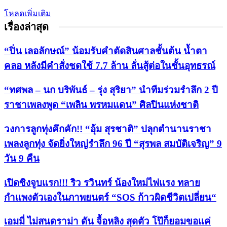
โหลดเพิ่มเติม
เรื่องล่าสุด
“ปิ่น เลอลักษณ์” น้อมรับคำตัดสินศาลชั้นต้น น้ำตา
คลอ หลังมีคำสั่งชดใช้ 7.7 ล้าน ลั่นสู้ต่อในชั้นอุทธรณ์
“ทศพล – นก บริพันธ์ – รุ่ง สุริยา” นำทีมร่วมรำลึก 2 ปี
ราชาเพลงพูด “เพลิน พรหมแดน” ศิลปินแห่งชาติ
วงการลูกทุ่งคึกคัก!! “อุ้ม สุรชาติ” ปลุกตำนานราชา
เพลงลูกทุ่ง จัดยิ่งใหญ่รำลึก 96 ปี “สุรพล สมบัติเจริญ” 9
วัน 9 คืน
เปิดซิงจูบแรก!!! ริว รวินทร์ น้องใหม่ไฟแรง ทลาย
กำแพงตัวเองในภาพยนตร์ “SOS ก้าวผิดชีวิตเปลี่ยน“
เอมมี่ ไม่สนดราม่า ดัน จื้อหลิง สุดตัว โป๊ก็ยอมขอแค่