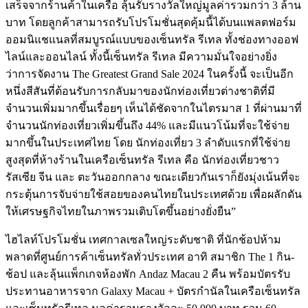
เสร็จจากร้านค้าในเครือ ลุ้นรับรางวัลใหญ่มูลค่ารวมกว่า 3 ล้าน
บาท โดยลูกค้าสามารถรับโปรโมชั่นสุดคุ้มนี้ได้บนแพลตฟอร์ม
ออมนิแชแนลที่สมบูรณ์แบบของเซ็นทรัล รีเทล ทั้งช่องทางออฟ
ไลน์และออนไลน์ ทั้งนี้เซ็นทรัล รีเทล มีความมั่นใจอย่างยิ่ง
ว่าการจัดงาน The Greatest Grand Sale 2024 ในครั้งนี้ จะเป็นอีก
หนึ่งสีสันที่ต้อนรับการกลับมาของนักท่องเที่ยวต่างชาติที่มี
จำนวนเพิ่มมากขึ้นเรื่อยๆ เห็นได้ชัดจากในไตรมาส 1 ที่ผ่านมาที่
จำนวนนักท่องเที่ยวเพิ่มขึ้นถึง 44% และมีแนวโน้มที่จะใช้จ่าย
มากขึ้นในประเทศไทย โดย นักท่องเที่ยว 3 ลำดับแรกที่ใช้จ่าย
สูงสุดที่ห้างร้านในเครือเซ็นทรัล รีเทล คือ นักท่องเที่ยวชาว
รัสเซีย จีน และ ตะวันออกกลาง ขณะเดียวกันเราก็ยังมุ่งเน้นที่จะ
กระตุ้นการจับจ่ายใช้สอยของคนไทยในประเทศด้วย เพื่อผลักดัน
ให้เศรษฐกิจไทยในภาพรวมเติบโตขึ้นอย่างยั่งยืน”
ไฮไลท์โปรโมชั่น เทศกาลเซลใหญ่ระดับชาติ ที่นักช้อปห้าม
พลาดที่ศูนย์การค้าเซ็นทรัลทั่วประเทศ อาทิ สมาชิก The 1 กิน-
ช้อป และลุ้นแพ็กเกจห้องพัก Andaz Macau 2 คืน พร้อมบัตรรับ
ประทานอาหารจาก Galaxy Macau + บัตรกำนัลในเครือเซ็นทรัล