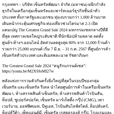
กรุงเทพฯ –
บริษัท เซ็นทรัลพัฒนา จำกัด (มหาชน)
ผนึกกำลัง
ธุรกิจในเครือกลุ่มเซ็นทรัลและพาร์ทเนอร์ธุรกิจชั้นนำทั่ว
ประเทศ ทั้งภาครัฐและเอกชน ทุ่มงบรวมกว่า 1,000 ล้านบาท
เดินหน้ากระตุ้นเศรษฐกิจ-ท่องเที่ยวช่วงไตรมาส 2-3 เปิด
แคมเปญ The Greatest Grand Sale 2024 มหกรรมเซลกลางปีที่ดี
ที่สุด เทศกาลเซลใหญ่ระดับชาติ ที่นักช้อปห้ามพลาด ลดทั้ง
ศูนย์ฯ-ห้างฯ-ออนไลน์ อัดส่วนลดสูงสุด 80% จาก 12,000 ร้านค้า
รวมกว่า 25,000 แบรนด์ เริ่ม 7 มิ.ย. – 31 ก.ค. 2567 ที่ศูนย์การค้า
เซ็นทรัลทั่วประเทศ และดิเอสพละนาด รัชดาภิเษก
The Greatest Grand Sale 2024 “หนูรักแกรนด์เซล”:
https://youtu.be/M2X9JoMI27w
พลังแห่งการรวมตัวกันครั้งยิ่งใหญ่ที่สุดในรอบปีของกลุ่ม
เซ็นทรัล และเซ็นทรัล รีเทล นำโดยศูนย์การค้าในเครือเซ็นทรัล
พัฒนา, ห้างสรรพสินค้าเซ็นทรัล, ห้างสรรพสินค้าโรบินสัน,
ท็อปส์, ซูเปอร์สปอร์ต, เซ็นทรัล มาร์เก็ตติ้ง กรุ๊ป (CMG), เพา
เวอร์บาย, ออฟฟิศเมท, บีทูเอส, โรบินสันไลฟ์สไตล์, ท็อปส์แคร์,
ท็อปส์วีต้า, เพ็ทแอนด์มี, เซ็นทรัล เรสตอรองส์ กรุ๊ป, โรงแรมและ