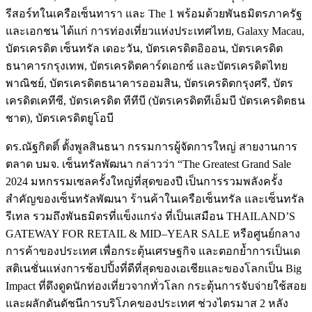
รีสอร์ทในเครือเซ็นทารา และ The 1 พร้อมด้วยพันธมิตรภาครัฐ
และเอกชน ได้แก่ การท่องเที่ยวแห่งประเทศไทย, Galaxy Macau,
บัตรเครดิต เซ็นทรัล เดอะวัน, บัตรเครดิตอิออน, บัตรเครดิต
ธนาคารกรุงเทพ, บัตรเครดิตคาร์ดเอกซ์ และบัตรเครดิตไทย
พาณิชย์, บัตรเครดิตธนาคารออมสิน, บัตรเครดิตกรุงศรี, บัตร
เครดิตเคทีซี, บัตรเครดิต ทีทีบี (บัตรเครดิตทีเอ็มบี บัตรเครดิตธน
ชาต), บัตรเครดิตยูโอบี
ดร.ณัฐกิตติ์ ตั้งพูลสินธนา กรรมการผู้จัดการใหญ่ สายงานการ
ตลาด บมจ. เซ็นทรัลพัฒนา กล่าวว่า “The Greatest Grand Sale
2024 มหกรรมเซลครั้งใหญ่ที่สุดของปี เป็นการรวมพลังครั้ง
สำคัญของเซ็นทรัลพัฒนา ร้านค้าในเครือเซ็นทรัล และเซ็นทรัล
รีเทล รวมถึงพันธมิตรที่แข็งแกร่ง ที่เป็นเสมือน THAILAND’S
GATEWAY FOR RETAIL & MID–YEAR SALE หรือศูนย์กลาง
การค้าของประเทศ เพื่อกระตุ้นเศรษฐกิจ และตอกย้ำการเป็นเด
สติเนชั่นแห่งการช้อปปิ้งที่ดีที่สุดของเอเชียและของโลกเป็น Big
Impact ที่ดึงดูดนักท่องเที่ยวจากทั่วโลก กระตุ้นการจับจ่ายใช้สอย
และผลักดันดัชนีการบริโภคของประเทศ ช่วงไตรมาส 2 หลัง