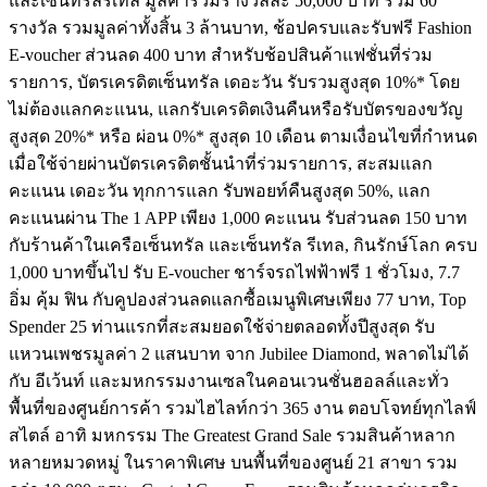
และเซ็นทรัลรีเทล มูลค่ารวมรางวัลละ 50,000 บาท รวม 60
รางวัล รวมมูลค่าทั้งสิ้น 3 ล้านบาท, ช้อปครบและรับฟรี Fashion
E-voucher ส่วนลด 400 บาท สำหรับช้อปสินค้าแฟชั่นที่ร่วม
รายการ, บัตรเครดิตเซ็นทรัล เดอะวัน รับรวมสูงสุด 10%* โดย
ไม่ต้องแลกคะแนน, แลกรับเครดิตเงินคืนหรือรับบัตรของขวัญ
สูงสุด 20%* หรือ ผ่อน 0%* สูงสุด 10 เดือน ตามเงื่อนไขที่กำหนด
เมื่อใช้จ่ายผ่านบัตรเครดิตชั้นนำที่ร่วมรายการ, สะสมแลก
คะแนน เดอะวัน ทุกการแลก รับพอยท์คืนสูงสุด 50%, แลก
คะแนนผ่าน The 1 APP เพียง 1,000 คะแนน รับส่วนลด 150 บาท
กับร้านค้าในเครือเซ็นทรัล และเซ็นทรัล รีเทล, กินรักษ์โลก ครบ
1,000 บาทขึ้นไป รับ E-voucher ชาร์จรถไฟฟ้าฟรี 1 ชั่วโมง, 7.7
อิ่ม คุ้ม ฟิน กับคูปองส่วนลดแลกซื้อเมนูพิเศษเพียง 77 บาท, Top
Spender 25 ท่านแรกที่สะสมยอดใช้จ่ายตลอดทั้งปีสูงสุด รับ
แหวนเพชรมูลค่า 2 แสนบาท จาก Jubilee Diamond, พลาดไม่ได้
กับ อีเว้นท์ และมหกรรมงานเซลในคอนเวนชั่นฮอลล์และทั่ว
พื้นที่ของศูนย์การค้า รวมไฮไลท์กว่า 365 งาน ตอบโจทย์ทุกไลฟ์
สไตล์ อาทิ มหกรรม The Greatest Grand Sale รวมสินค้าหลาก
หลายหมวดหมู่ ในราคาพิเศษ บนพื้นที่ของศูนย์ 21 สาขา รวม