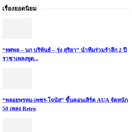
เรื่องยอดนิยม
“ทศพล – นก บริพันธ์ – รุ่ง สุริยา” นำทีมร่วมรำลึก 2 ปี
ราชาเพลงพูด...
“พลอยพรหม-เพชร-โจนัส” ขึ้นคอนเสิร์ต AUA จัดหนัก
50 เพลง Retro