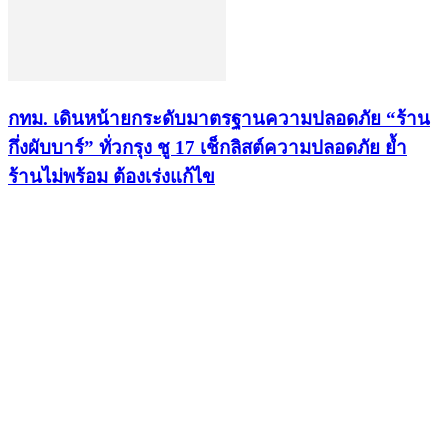
กทม. เดินหน้ายกระดับมาตรฐานความปลอดภัย “ร้าน
กึ่งผับบาร์” ทั่วกรุง ชู 17 เช็กลิสต์ความปลอดภัย ย้ำ
ร้านไม่พร้อม ต้องเร่งแก้ไข