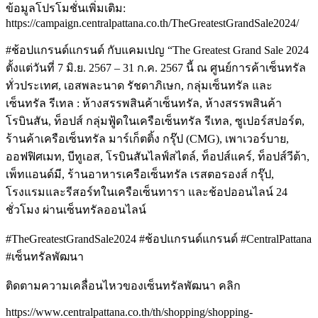
ข้อมูลโปรโมชั่นเพิ่มเติม:
https://campaign.centralpattana.co.th/TheGreatestGrandSale2024/
#ช้อปแกรนด์แกรนด์ กับแคมเปญ “The Greatest Grand Sale 2024
ตั้งแต่วันที่ 7 มิ.ย. 2567 – 31 ก.ค. 2567 นี้ ณ ศูนย์การค้าเซ็นทรัล
ทั่วประเทศ, เอสพละนาด รัชดาภิเษก, กลุ่มเซ็นทรัล และ
เซ็นทรัล รีเทล : ห้างสรรพสินค้าเซ็นทรัล, ห้างสรรพสินค้า
โรบินสัน, ท็อปส์ กลุ่มฟู้ดในเครือเซ็นทรัล รีเทล, ซูเปอร์สปอร์ต,
ร้านค้าเครือเซ็นทรัล มาร์เก็ตติ้ง กรุ๊ป (CMG), เพาเวอร์บาย,
ออฟฟิศเมท, บีทูเอส, โรบินสันไลฟ์สไตล์, ท็อปส์แคร์, ท็อปส์วีต้า,
เพ็ทแอนด์มี, ร้านอาหารเครือเซ็นทรัล เรสตอรองส์ กรุ๊ป,
โรงแรมและรีสอร์ทในเครือเซ็นทารา และช้อปออนไลน์ 24
ชั่วโมง ผ่านเซ็นทรัลออนไลน์
#TheGreatestGrandSale2024 #ช้อปแกรนด์แกรนด์ #CentralPattana
#เซ็นทรัลพัฒนา
ติดตามความเคลื่อนไหวของเซ็นทรัลพัฒนา คลิก
https://www.centralpattana.co.th/th/shopping/shopping-