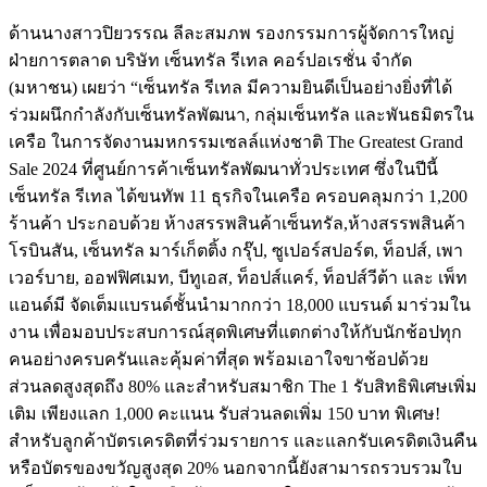
ด้านนางสาวปิยวรรณ ลีละสมภพ รองกรรมการผู้จัดการใหญ่
ฝ่ายการตลาด บริษัท เซ็นทรัล รีเทล คอร์ปอเรชั่น จำกัด
(มหาชน) เผยว่า “เซ็นทรัล รีเทล มีความยินดีเป็นอย่างยิ่งที่ได้
ร่วมผนึกกำลังกับเซ็นทรัลพัฒนา, กลุ่มเซ็นทรัล และพันธมิตรใน
เครือ ในการจัดงานมหกรรมเซลล์แห่งชาติ The Greatest Grand
Sale 2024 ที่ศูนย์การค้าเซ็นทรัลพัฒนาทั่วประเทศ ซึ่งในปีนี้
เซ็นทรัล รีเทล ได้ขนทัพ 11 ธุรกิจในเครือ ครอบคลุมกว่า 1,200
ร้านค้า ประกอบด้วย ห้างสรรพสินค้าเซ็นทรัล,ห้างสรรพสินค้า
โรบินสัน, เซ็นทรัล มาร์เก็ตติ้ง กรุ๊ป, ซูเปอร์สปอร์ต, ท็อปส์, เพา
เวอร์บาย, ออฟฟิศเมท, บีทูเอส, ท็อปส์แคร์, ท็อปส์วีต้า และ เพ็ท
แอนด์มี จัดเต็มแบรนด์ชั้นนำมากกว่า 18,000 แบรนด์ มาร่วมใน
งาน เพื่อมอบประสบการณ์สุดพิเศษที่แตกต่างให้กับนักช้อปทุก
คนอย่างครบครันและคุ้มค่าที่สุด พร้อมเอาใจขาช้อปด้วย
ส่วนลดสูงสุดถึง 80% และสำหรับสมาชิก The 1 รับสิทธิพิเศษเพิ่ม
เติม เพียงแลก 1,000 คะแนน รับส่วนลดเพิ่ม 150 บาท พิเศษ!
สำหรับลูกค้าบัตรเครดิตที่ร่วมรายการ และแลกรับเครดิตเงินคืน
หรือบัตรของขวัญสูงสุด 20% นอกจากนี้ยังสามารถรวบรวมใบ