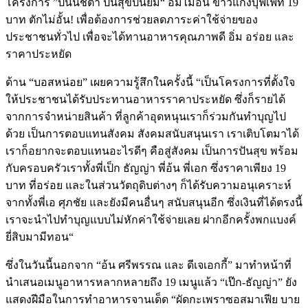
โครงการ ”ปนันชิตา ปันสุขปันยิ้ม“ อิ่มไม่อั้น ข้าวแกงบุฟเฟ่ท์ 19
บาท ตักไม่อั้น! เพื่อต้องการช่วยลดภาระค่าใช้จ่ายของ
ประชาชนทั่วไป เพื่อจะได้ทานอาหารคุณภาพดี อิ่ม อร่อย และ
ราคาประหยัด
ด้าน “บอสหน่อย” เผยความรู้สึกในครั้งนี้
“เป็นโครงการที่ตั้งใจ
ให้ประชาชนได้รับประทานอาหารราคาประหยัด ซึ่งก็รายได้
จากการจำหน่ายสินค้า ที่ลูกค้าอุดหนุนเราก็ร่วมกันทำบุญไป
ด้วย เป็นการตอบแทนสังคม สังคมสนับสนุนเรา เราเติบโตมาได้
เราก็อยากจะตอบแทนอะไรดีๆ คือสู่สังคม เป็นการปันสุข พร้อม
กับครอบครัวเราทั้งพี่เป็ก ธัญญ่า พี่อ้น พี่เอก ซึ่งราคาเพียง 19
บาท ที่อร่อย และในส่วนวัตถุดิบต่างๆ ก็ได้รับความอนุเคราะห์
จากทั้งพี่เอ ศุภชัย และยังมีคนอื่นๆ สนับสนุนอีก ซึ่งเงินที่ได้ตรงนี้
เราจะนำไปทำบุญแบบไม่หักค่าใช้จ่ายเลย ฝากอีกครั้งพกแบงค์
ยี่สิบมามีทอน“
ซึ่งในวันนี้นอกจาก “อ้น ศรีพรรณ และ ดีเจเอกกี้” มาทำหน้าที่
นำเสนอเมนูอาหารหลากหลายถึง 19 เมนูแล้ว “เป๊ก-ธัญญ่า” ยัง
แสดงฝีมือในการทำอาหารจานเด็ด “ผัดกะเพราซอสมาเฟีย บาย