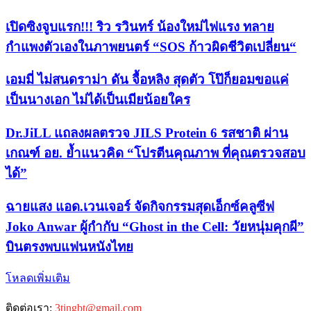
เปิดซิงจูบแรก!!! ริว รวินทร์ น้องใหม่ไฟแรง ทลาย
กำแพงตัวเองในภาพยนตร์ “SOS ก้าวผิดชีวิตเปลี่ยน“
เอมมี่ ไม่สนดราม่า ดัน จื้อหลิง สุดตัว โป๊ก็ยอมขอแค่
เป็นนางเอก ไม่ได้เป็นเมียน้อยใคร
Dr.JiLL แถลงผลตรวจ JILS Protein 6 รสชาติ ผ่าน
เกณฑ์ อย. ย้ำแนวคิด “โปรตีนคุณภาพ ที่คุณตรวจสอบ
ได้”
ฉายแสง แอด.เวนเจอร์ จัดกิจกรรมสุดเอ็กซ์คลูซีฟ
Joko Anwar ผู้กำกับ “Ghost in the Cell: วัยหนุ่มคุกผี”
บินตรงพบแฟนหนังไทย
โหลดเพิ่มเติม
ติดต่อเรา:
3tingbt@gmail.com