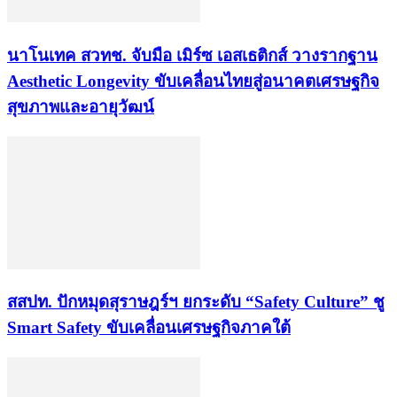
นาโนเทค สวทช. จับมือ เมิร์ซ เอสเธติกส์ วางรากฐาน
Aesthetic Longevity ขับเคลื่อนไทยสู่อนาคตเศรษฐกิจ
สุขภาพและอายุวัฒน์
สสปท. ปักหมุดสุราษฎร์ฯ ยกระดับ “Safety Culture” ชู
Smart Safety ขับเคลื่อนเศรษฐกิจภาคใต้