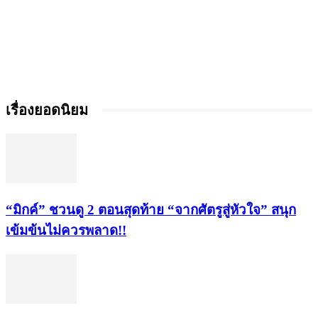
เรื่องยอดนิยม
“มิกค์” ชวนดู 2 ตอนสุดท้าย “จากศัตรูสู่หัวใจ” สนุก
เข้มข้นไม่ควรพลาด!!