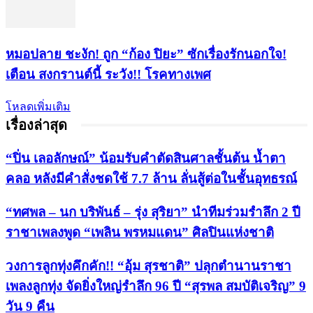
หมอปลาย ชะงัก! ถูก “ก้อง ปิยะ” ซักเรื่องรักนอกใจ!
เตือน สงกรานต์นี้ ระวัง!! โรคทางเพศ
โหลดเพิ่มเติม
เรื่องล่าสุด
“ปิ่น เลอลักษณ์” น้อมรับคำตัดสินศาลชั้นต้น น้ำตา
คลอ หลังมีคำสั่งชดใช้ 7.7 ล้าน ลั่นสู้ต่อในชั้นอุทธรณ์
“ทศพล – นก บริพันธ์ – รุ่ง สุริยา” นำทีมร่วมรำลึก 2 ปี
ราชาเพลงพูด “เพลิน พรหมแดน” ศิลปินแห่งชาติ
วงการลูกทุ่งคึกคัก!! “อุ้ม สุรชาติ” ปลุกตำนานราชา
เพลงลูกทุ่ง จัดยิ่งใหญ่รำลึก 96 ปี “สุรพล สมบัติเจริญ” 9
วัน 9 คืน